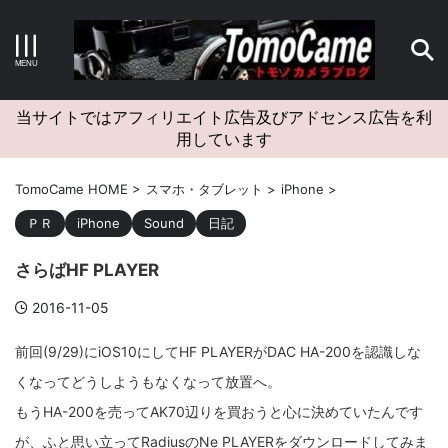
キーワードで検索する
当サイトではアフィリエイト広告及びアドセンス広告を利
用しています
カテゴリー
TomoCame HOME
>
スマホ・タブレット
>
iPhone
>
ＰＲ
iPhone
Sound
日記
さらばHF PLAYER
アーカイブ
2016-11-05
前回(9/29)にiOS10にしてHF PLAYERがDAC HA-200を認識しな
くなってどうしようもなくなって放置へ。
タグクラウド
もうHA-200を売ってAK70辺りを買おうと心に決めていたんです
Canon
craft
EM5II
EOS Kiss X4
EOS R10
が、ふと思い立ってRadiusのNe PLAYERをダウンロードしてみま