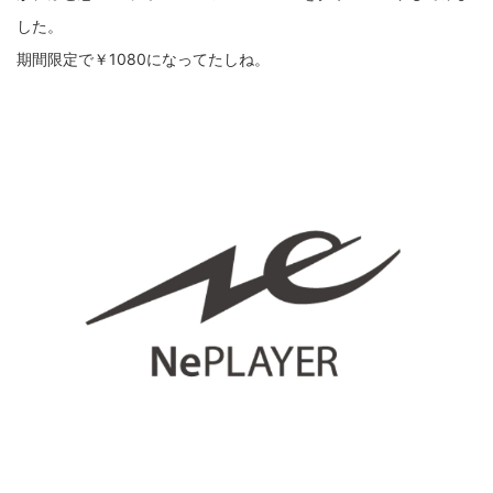
fujifilm
game
GR III
hobby
info
iPad
した。
期間限定で￥1080になってたしね。
iPhone
K-1
Leica
LENS
LUMIX G100
LUMIX GF9
LUMIX L10
LUMIX S1
LUMIX S9
M(Typ240)
minolta
MX
nikki
Nikon
OLYMPUS
om-1 II
OM-3
om-5 II
omsystem
osmo
osmo action3
panasonic
pc
PEN E-P7
PENTAX
photo
Pocket 3
PS5
psobb
ricoh
SIGMA
SONY
sound
TAMRON
TG-6
THETA
VILTROX
X-T2
X100F
X half
Xiaomi Pad 6
Xperia1VI
Z-1
Z5
Z6II
Z9
Z30
Z50II
Zf
Zfc