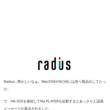
ZV-1 II
α1 II
α7CR
α6700
フィルムカメラ
フォクトレンダー
ライカIIf
ライカM4
ライカM10
ライカM10-R
ライカX2
ローライ35
ローライコード
原神
Radius…懐かしいなぁ。MacOS8や9の頃には色々製品出してたっ
け。
で、HA-200を接続してNe PLAYERを起動するとあっさりと認識
メッセージが表示されました。