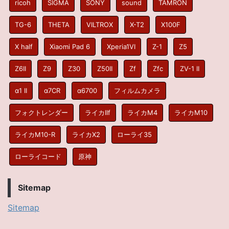
ricoh
SIGMA
SONY
sound
TAMRON
TG-6
THETA
VILTROX
X-T2
X100F
X half
Xiaomi Pad 6
Xperia1VI
Z-1
Z5
Z6II
Z9
Z30
Z50II
Zf
Zfc
ZV-1 II
α1 II
α7CR
α6700
フィルムカメラ
フォクトレンダー
ライカIIf
ライカM4
ライカM10
ライカM10-R
ライカX2
ローライ35
ローライコード
原神
Sitemap
Sitemap