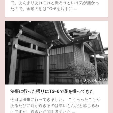
で、あんまりあれこれと撮ろうという気が無かっ
たので、金曜の朝はTG-6を片手に ...
2024/5/17
法事に行った帰りにTG-6で花を撮ってきた
今日は法事に行ってきました。 こう言ったことが
あるたびに時が過ぎるのは早いもんだと感じるわ
けですが、過ぎた時間を考えたら ...