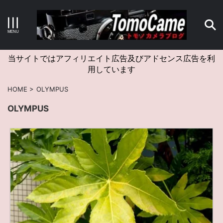
キーワードで検索する
当サイトではアフィリエイト広告及びアドセンス広告を利
用しています
カテゴリー
HOME
>
OLYMPUS
OLYMPUS
アーカイブ
タグクラウド
Canon
craft
EM5II
EOS Kiss X4
EOS R10