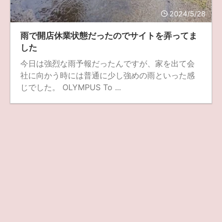
2024/5/28
ZV-1 II
α1 II
α7CR
α6700
フィルムカメラ
雨で開店休業状態だったのでサイトを弄ってま
フォクトレンダー
ライカIIf
ライカM4
ライカM10
した
ライカM10-R
ライカX2
ローライ35
今日は強烈な雨予報だったんですが、家を出て会
社に向かう時には普通に少し強めの雨といった感
ローライコード
原神
じでした。 OLYMPUS To ...