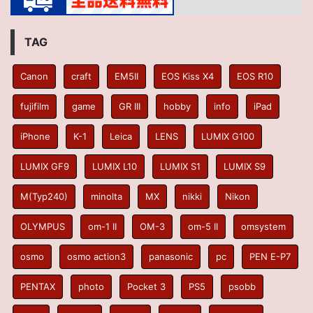
TAG
Canon
craft
EM5II
EOS Kiss X4
EOS R10
fujifilm
game
GR III
hobby
info
iPad
iPhone
K-1
Leica
LENS
LUMIX G100
LUMIX GF9
LUMIX L10
LUMIX S1
LUMIX S9
M(Typ240)
minolta
MX
nikki
Nikon
OLYMPUS
om-1 II
OM-3
om-5 II
omsystem
osmo
osmo action3
panasonic
pc
PEN E-P7
PENTAX
photo
Pocket 3
PS5
psobb