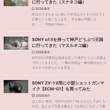
に行ってきた（スナネコ編）
2026/8/6
昨日のマヌルネコに続いて今日はスナネコだけで１
記事という形になります。 犬も猫も可愛いよ
ね・・・ https://mos ...
SONY α1 IIを持って神戸どうぶつ王国
に行ってきた（マヌルネコ編）
2026/8/6
8月3日の月曜日は有給を使って神戸どうぶつ王国ま
で行ってきました。 一番の目的は一般公開されたマ
ヌルネコの赤ちゃんを見る ...
SONY ZV-1 II用に小型ショットガンマ
イク【ECM-G1】を買ってみた
2026/8/1
はじめに 昨日、SONYのZV-1 IIをもちだしてみたも
のの、あんまり写真を撮るような気がしなかって書