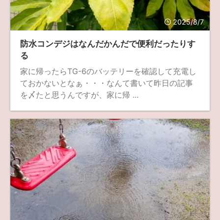
fujifilm
game
GR III
hobby
info
iPad
2025/8/7
iPhone
K-1
Leica
LENS
LUMIX G100
防水コンデジはなんだかんだで便利だったりす
LUMIX GF9
LUMIX L10
LUMIX S1
LUMIX S9
る
家に帰ったらTG-6のバッテリーを確認して充電し
M(Typ240)
minolta
MX
nikki
Nikon
ておかないとなぁ・・・なんて書いて昨日の記事
OLYMPUS
om-1 II
OM-3
om-5 II
omsystem
を〆たと思うんですが、家に帰 ...
osmo
osmo action3
panasonic
pc
PEN E-P7
PENTAX
photo
Pocket 3
PS5
psobb
ricoh
SIGMA
SONY
sound
TAMRON
TG-6
THETA
VILTROX
X-T2
X100F
X half
Xiaomi Pad 6
Xperia1VI
Z-1
Z5
Z6II
Z9
Z30
Z50II
Zf
Zfc