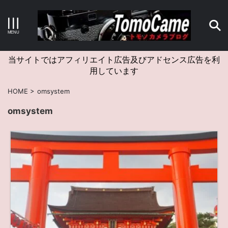
キーワードで検索する
当サイトではアフィリエイト広告及びアドセンス広告を利
用しています
カテゴリー
HOME
>
omsystem
omsystem
アーカイブ
タグクラウド
Canon
craft
EM5II
EOS Kiss X4
EOS R10