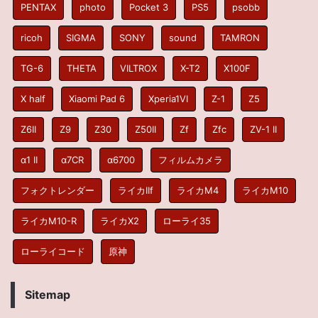
PENTAX
photo
Pocket 3
PS5
psobb
ricoh
SIGMA
SONY
sound
TAMRON
TG-6
THETA
VILTROX
X-T2
X100F
X half
Xiaomi Pad 6
Xperia1VI
Z-1
Z5
Z6II
Z9
Z30
Z50II
Zf
Zfc
ZV-1 II
α1 II
α7CR
α6700
フィルムカメラ
フォクトレンダー
ライカIIf
ライカM4
ライカM10
ライカM10-R
ライカX2
ローライ35
ローライコード
原神
Sitemap