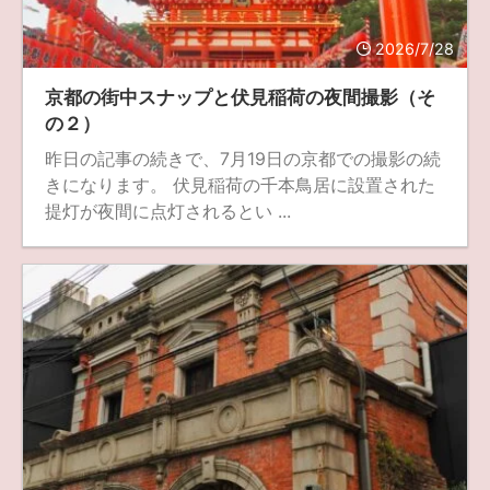
fujifilm
game
GR III
hobby
info
iPad
2026/7/28
iPhone
K-1
Leica
LENS
LUMIX G100
京都の街中スナップと伏見稲荷の夜間撮影（そ
LUMIX GF9
LUMIX L10
LUMIX S1
LUMIX S9
の２）
昨日の記事の続きで、7月19日の京都での撮影の続
M(Typ240)
minolta
MX
nikki
Nikon
きになります。 伏見稲荷の千本鳥居に設置された
OLYMPUS
om-1 II
OM-3
om-5 II
omsystem
提灯が夜間に点灯されるとい ...
osmo
osmo action3
panasonic
pc
PEN E-P7
PENTAX
photo
Pocket 3
PS5
psobb
ricoh
SIGMA
SONY
sound
TAMRON
TG-6
THETA
VILTROX
X-T2
X100F
X half
Xiaomi Pad 6
Xperia1VI
Z-1
Z5
Z6II
Z9
Z30
Z50II
Zf
Zfc