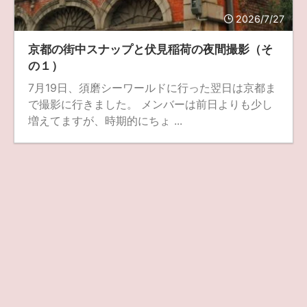
2026/7/27
ZV-1 II
α1 II
α7CR
α6700
フィルムカメラ
京都の街中スナップと伏見稲荷の夜間撮影（そ
フォクトレンダー
ライカIIf
ライカM4
ライカM10
の１）
ライカM10-R
ライカX2
ローライ35
7月19日、須磨シーワールドに行った翌日は京都ま
で撮影に行きました。 メンバーは前日よりも少し
ローライコード
原神
増えてますが、時期的にちょ ...