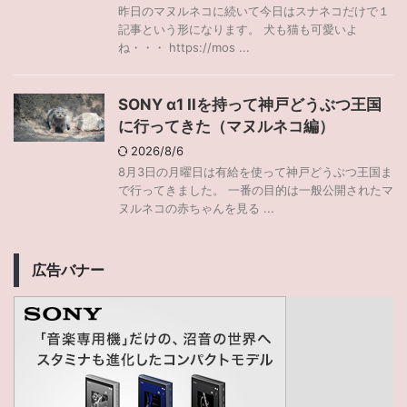
昨日のマヌルネコに続いて今日はスナネコだけで１
記事という形になります。 犬も猫も可愛いよ
ね・・・ https://mos ...
SONY α1 IIを持って神戸どうぶつ王国
に行ってきた（マヌルネコ編）
2026/8/6
8月3日の月曜日は有給を使って神戸どうぶつ王国ま
で行ってきました。 一番の目的は一般公開されたマ
ヌルネコの赤ちゃんを見る ...
広告バナー