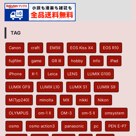
TAG
Canon
craft
EM5II
EOS Kiss X4
EOS R10
fujifilm
game
GR III
hobby
info
iPad
iPhone
K-1
Leica
LENS
LUMIX G100
LUMIX GF9
LUMIX L10
LUMIX S1
LUMIX S9
M(Typ240)
minolta
MX
nikki
Nikon
OLYMPUS
om-1 II
OM-3
om-5 II
omsystem
osmo
osmo action3
panasonic
pc
PEN E-P7