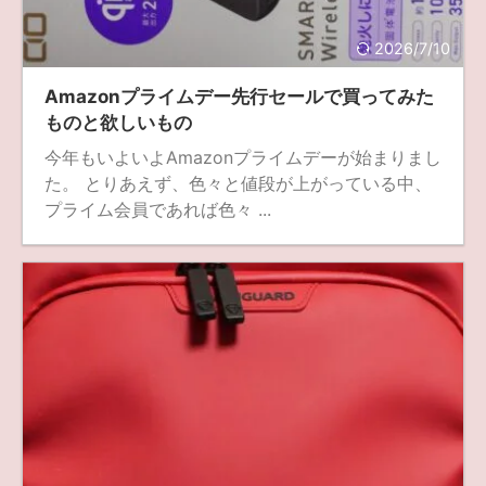
fujifilm
game
GR III
hobby
info
iPad
2026/7/10
iPhone
K-1
Leica
LENS
LUMIX G100
Amazonプライムデー先行セールで買ってみた
LUMIX GF9
LUMIX L10
LUMIX S1
LUMIX S9
ものと欲しいもの
今年もいよいよAmazonプライムデーが始まりまし
M(Typ240)
minolta
MX
nikki
Nikon
た。 とりあえず、色々と値段が上がっている中、
OLYMPUS
om-1 II
OM-3
om-5 II
omsystem
プライム会員であれば色々 ...
osmo
osmo action3
panasonic
pc
PEN E-P7
PENTAX
photo
Pocket 3
PS5
psobb
ricoh
SIGMA
SONY
sound
TAMRON
TG-6
THETA
VILTROX
X-T2
X100F
X half
Xiaomi Pad 6
Xperia1VI
Z-1
Z5
Z6II
Z9
Z30
Z50II
Zf
Zfc