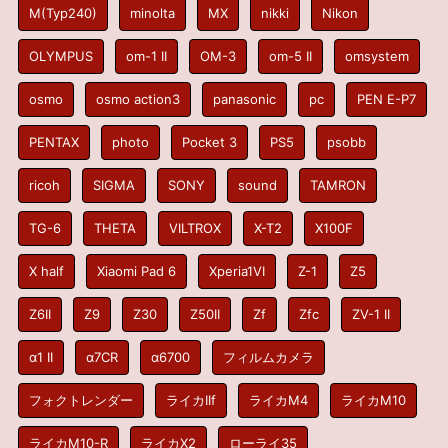
M(Typ240)
minolta
MX
nikki
Nikon
OLYMPUS
om-1 II
OM-3
om-5 II
omsystem
osmo
osmo action3
panasonic
pc
PEN E-P7
PENTAX
photo
Pocket 3
PS5
psobb
ricoh
SIGMA
SONY
sound
TAMRON
TG-6
THETA
VILTROX
X-T2
X100F
X half
Xiaomi Pad 6
Xperia1VI
Z-1
Z5
Z6II
Z9
Z30
Z50II
Zf
Zfc
ZV-1 II
α1 II
α7CR
α6700
フィルムカメラ
フォクトレンダー
ライカIIf
ライカM4
ライカM10
ライカM10-R
ライカX2
ローライ35