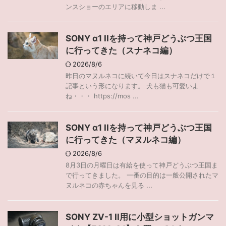
ンスショーのエリアに移動しま ...
SONY α1 IIを持って神戸どうぶつ王国
に行ってきた（スナネコ編）
2026/8/6
昨日のマヌルネコに続いて今日はスナネコだけで１
記事という形になります。 犬も猫も可愛いよ
ね・・・ https://mos ...
SONY α1 IIを持って神戸どうぶつ王国
に行ってきた（マヌルネコ編）
2026/8/6
8月3日の月曜日は有給を使って神戸どうぶつ王国ま
で行ってきました。 一番の目的は一般公開されたマ
ヌルネコの赤ちゃんを見る ...
SONY ZV-1 II用に小型ショットガンマ