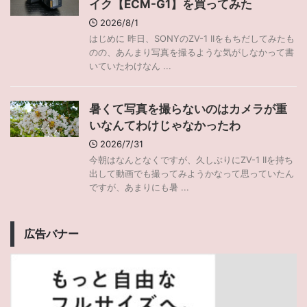
イク【ECM-G1】を買ってみた
2026/8/1
はじめに 昨日、SONYのZV-1 IIをもちだしてみたも
のの、あんまり写真を撮るような気がしなかって書
いていたわけなん ...
暑くて写真を撮らないのはカメラが重
いなんてわけじゃなかったわ
2026/7/31
今朝はなんとなくですが、久しぶりにZV-1 IIを持ち
出して動画でも撮ってみようかなって思っていたん
ですが、あまりにも暑 ...
広告バナー