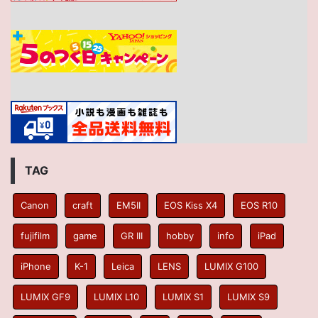
TAG
Canon
craft
EM5II
EOS Kiss X4
EOS R10
fujifilm
game
GR III
hobby
info
iPad
iPhone
K-1
Leica
LENS
LUMIX G100
LUMIX GF9
LUMIX L10
LUMIX S1
LUMIX S9