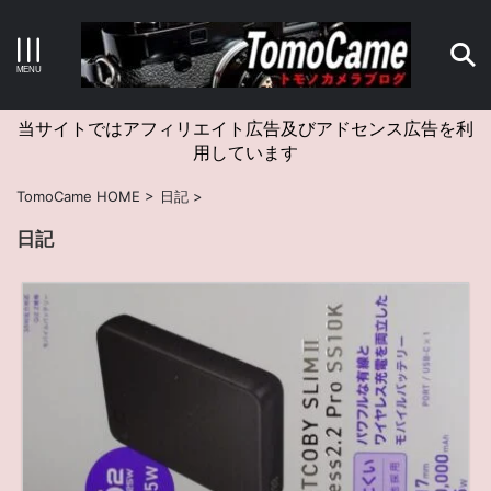
キーワードで検索する
当サイトではアフィリエイト広告及びアドセンス広告を利
用しています
カテゴリー
TomoCame HOME
>
日記
>
日記
アーカイブ
タグクラウド
Canon
craft
EM5II
EOS Kiss X4
EOS R10