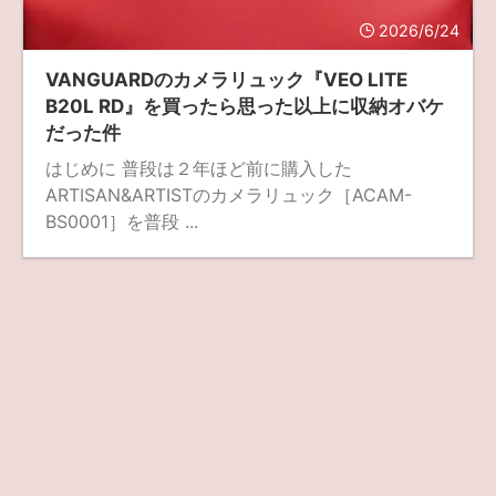
2026/6/24
ZV-1 II
α1 II
α7CR
α6700
フィルムカメラ
VANGUARDのカメラリュック『VEO LITE
フォクトレンダー
ライカIIf
ライカM4
ライカM10
B20L RD』を買ったら思った以上に収納オバケ
だった件
ライカM10-R
ライカX2
ローライ35
はじめに 普段は２年ほど前に購入した
ローライコード
原神
ARTISAN&ARTISTのカメラリュック［ACAM-
BS0001］を普段 ...