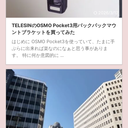
fujifilm
game
GR III
hobby
info
iPad
2026/3/12
iPhone
K-1
Leica
LENS
LUMIX G100
TELESINのOSMO Pocket3用バックパックマウ
LUMIX GF9
LUMIX L10
LUMIX S1
LUMIX S9
ントブラケットを買ってみた
はじめに OSMO Pocket3を使っていて、たまに手
M(Typ240)
minolta
MX
nikki
Nikon
ぶらに出来れば楽なのになぁと思う事がありま
OLYMPUS
om-1 II
OM-3
om-5 II
omsystem
す。 特に何か意図的に ...
osmo
osmo action3
panasonic
pc
PEN E-P7
PENTAX
photo
Pocket 3
PS5
psobb
ricoh
SIGMA
SONY
sound
TAMRON
TG-6
THETA
VILTROX
X-T2
X100F
X half
Xiaomi Pad 6
Xperia1VI
Z-1
Z5
Z6II
Z9
Z30
Z50II
Zf
Zfc