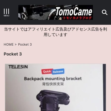
キーワードで検索する
当サイトではアフィリエイト広告及びアドセンス広告を利
用しています
カテゴリー
HOME
>
Pocket 3
Pocket 3
アーカイブ
タグクラウド
Canon
craft
EM5II
EOS Kiss X4
EOS R10