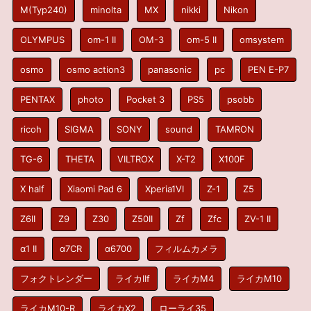
M(Typ240)
minolta
MX
nikki
Nikon
OLYMPUS
om-1 II
OM-3
om-5 II
omsystem
osmo
osmo action3
panasonic
pc
PEN E-P7
PENTAX
photo
Pocket 3
PS5
psobb
ricoh
SIGMA
SONY
sound
TAMRON
TG-6
THETA
VILTROX
X-T2
X100F
X half
Xiaomi Pad 6
Xperia1VI
Z-1
Z5
Z6II
Z9
Z30
Z50II
Zf
Zfc
ZV-1 II
α1 II
α7CR
α6700
フィルムカメラ
フォクトレンダー
ライカIIf
ライカM4
ライカM10
ライカM10-R
ライカX2
ローライ35