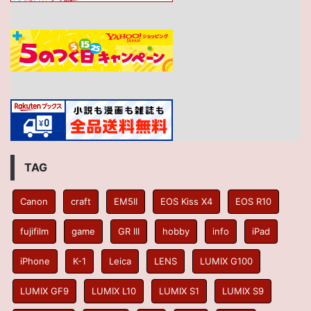
TAG
Canon
craft
EM5II
EOS Kiss X4
EOS R10
fujifilm
game
GR III
hobby
info
iPad
iPhone
K-1
Leica
LENS
LUMIX G100
LUMIX GF9
LUMIX L10
LUMIX S1
LUMIX S9