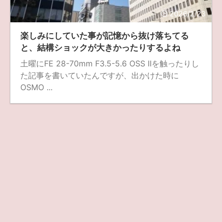
2026/2/23
ZV-1 II
α1 II
α7CR
α6700
フィルムカメラ
楽しみにしていた事が記憶から抜け落ちてる
フォクトレンダー
ライカIIf
ライカM4
ライカM10
と、結構ショックが大きかったりするよね
ライカM10-R
ライカX2
ローライ35
土曜にFE 28-70mm F3.5-5.6 OSS IIを触ったりし
た記事を書いていたんですが、出かけた時に
ローライコード
原神
OSMO ...