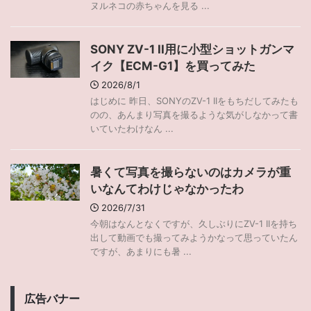
ヌルネコの赤ちゃんを見る ...
SONY ZV-1 II用に小型ショットガンマ
イク【ECM-G1】を買ってみた
2026/8/1
はじめに 昨日、SONYのZV-1 IIをもちだしてみたも
のの、あんまり写真を撮るような気がしなかって書
いていたわけなん ...
暑くて写真を撮らないのはカメラが重
いなんてわけじゃなかったわ
2026/7/31
今朝はなんとなくですが、久しぶりにZV-1 IIを持ち
出して動画でも撮ってみようかなって思っていたん
ですが、あまりにも暑 ...
広告バナー