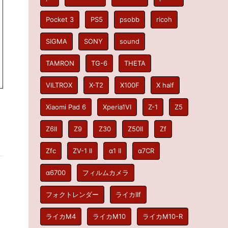
Pocket 3
PS5
psobb
ricoh
SIGMA
SONY
sound
TAMRON
TG-6
THETA
VILTROX
X-T2
X100F
X half
Xiaomi Pad 6
Xperia1VI
Z-1
Z5
Z6II
Z9
Z30
Z50II
Zf
Zfc
ZV-1 II
α1 II
α7CR
α6700
フィルムカメラ
フォクトレンダー
ライカIIf
ライカM4
ライカM10
ライカM10-R