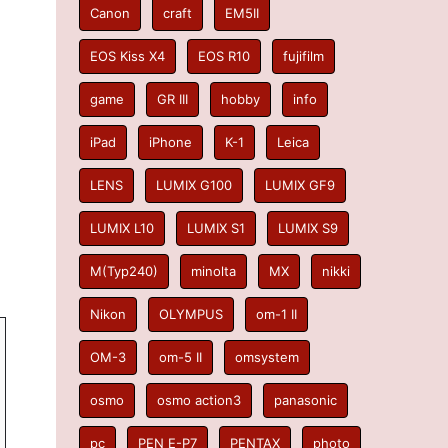
Canon
craft
EM5II
EOS Kiss X4
EOS R10
fujifilm
game
GR III
hobby
info
iPad
iPhone
K-1
Leica
LENS
LUMIX G100
LUMIX GF9
LUMIX L10
LUMIX S1
LUMIX S9
M(Typ240)
minolta
MX
nikki
Nikon
OLYMPUS
om-1 II
OM-3
om-5 II
omsystem
osmo
osmo action3
panasonic
pc
PEN E-P7
PENTAX
photo