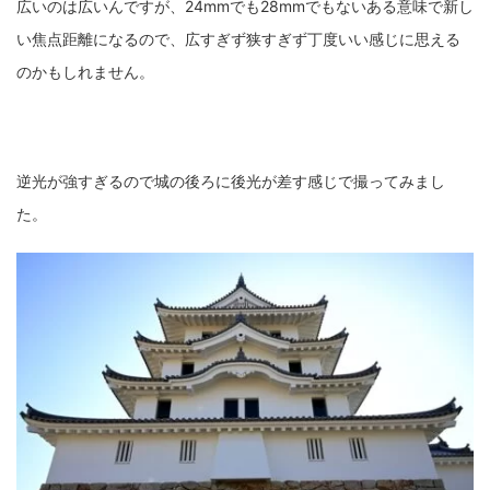
広いのは広いんですが、24mmでも28mmでもないある意味で新し
い焦点距離になるので、広すぎず狭すぎず丁度いい感じに思える
ZV-1 II
α1 II
α7CR
α6700
フィルムカメラ
のかもしれません。
フォクトレンダー
ライカIIf
ライカM4
ライカM10
ライカM10-R
ライカX2
ローライ35
逆光が強すぎるので城の後ろに後光が差す感じで撮ってみまし
ローライコード
原神
た。