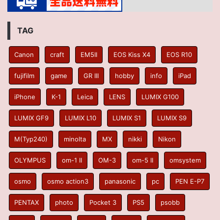
TAG
Canon
craft
EM5II
EOS Kiss X4
EOS R10
fujifilm
game
GR III
hobby
info
iPad
iPhone
K-1
Leica
LENS
LUMIX G100
LUMIX GF9
LUMIX L10
LUMIX S1
LUMIX S9
M(Typ240)
minolta
MX
nikki
Nikon
OLYMPUS
om-1 II
OM-3
om-5 II
omsystem
osmo
osmo action3
panasonic
pc
PEN E-P7
PENTAX
photo
Pocket 3
PS5
psobb