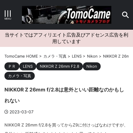
キーワードで検索する
当サイトではアフィリエイト広告及びアドセンス広告を利
用しています
カテゴリー
TomoCame HOME
>
カメラ・写真
>
LENS
>
Nikon
>
NIKKOR Z 26mm
ＰＲ
LENS
NIKKOR Z 26mm F2.8
Nikon
カメラ・写真
アーカイブ
NIKKOR Z 26mm f/2.8は意外といい距離なのかもし
れない
2023-03-07
タグクラウド
NIKKOR Z 26mm f/2.8を買ってからZ9に付けっぱなわけですが、
Canon
craft
EM5II
EOS Kiss X4
EOS R10