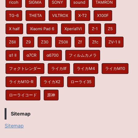
ricoh
SIGMA
SONY
sound
TAMRON
TG-6
THETA
VILTROX
X-T2
X100F
X half
Xiaomi Pad 6
Xperia1VI
Z-1
Z5
Z6II
Z9
Z30
Z50II
Zf
Zfc
ZV-1 II
α1 II
α7CR
α6700
フィルムカメラ
フォクトレンダー
ライカIIf
ライカM4
ライカM10
ライカM10-R
ライカX2
ローライ35
ローライコード
原神
Sitemap
Sitemap