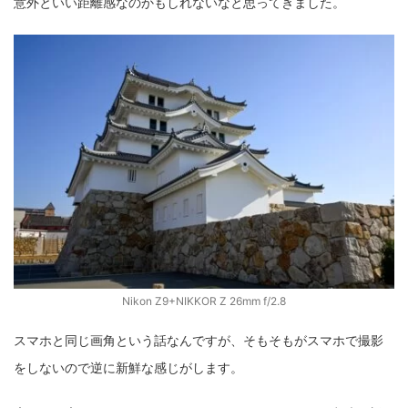
意外といい距離感なのかもしれないなと思ってきました。
fujifilm
game
GR III
hobby
info
iPad
iPhone
K-1
Leica
LENS
LUMIX G100
LUMIX GF9
LUMIX L10
LUMIX S1
LUMIX S9
M(Typ240)
minolta
MX
nikki
Nikon
OLYMPUS
om-1 II
OM-3
om-5 II
omsystem
osmo
osmo action3
panasonic
pc
PEN E-P7
PENTAX
photo
Pocket 3
PS5
psobb
ricoh
SIGMA
SONY
sound
Nikon Z9+NIKKOR Z 26mm f/2.8
TAMRON
TG-6
THETA
VILTROX
X-T2
スマホと同じ画角という話なんですが、そもそもがスマホで撮影
X100F
X half
Xiaomi Pad 6
Xperia1VI
Z-1
をしないので逆に新鮮な感じがします。
Z5
Z6II
Z9
Z30
Z50II
Zf
Zfc