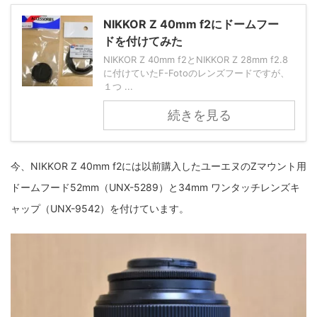
fujifilm
game
GR III
hobby
info
iPad
NIKKOR Z 40mm f2にドームフー
ドを付けてみた
iPhone
K-1
Leica
LENS
LUMIX G100
NIKKOR Z 40mm f2とNIKKOR Z 28mm f2.8
LUMIX GF9
LUMIX L10
LUMIX S1
LUMIX S9
に付けていたF-Fotoのレンズフードですが、
１つ ...
M(Typ240)
minolta
MX
nikki
Nikon
続きを見る
OLYMPUS
om-1 II
OM-3
om-5 II
omsystem
osmo
osmo action3
panasonic
pc
今、NIKKOR Z 40mm f2には以前購入したユーエヌのZマウント用
ドームフード52mm（UNX-5289）と34mm ワンタッチレンズキ
PEN E-P7
PENTAX
photo
Pocket 3
PS5
ャップ（UNX-9542）を付けています。
psobb
ricoh
SIGMA
SONY
sound
TAMRON
TG-6
THETA
VILTROX
X-T2
X100F
X half
Xiaomi Pad 6
Xperia1VI
Z-1
Z5
Z6II
Z9
Z30
Z50II
Zf
Zfc