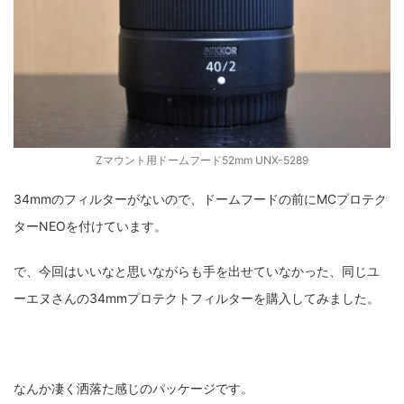
ZV-1 II
α1 II
α7CR
α6700
フィルムカメラ
フォクトレンダー
ライカIIf
ライカM4
ライカM10
ライカM10-R
ライカX2
ローライ35
ローライコード
原神
Zマウント用ドームフード52mm UNX-5289
34mmのフィルターがないので、ドームフードの前にMCプロテク
ターNEOを付けています。
で、今回はいいなと思いながらも手を出せていなかった、同じユ
ーエヌさんの34mmプロテクトフィルターを購入してみました。
なんか凄く洒落た感じのパッケージです。