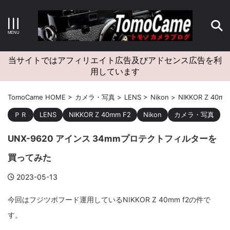
キーワードで検索する
当サイトではアフィリエイト広告及びアドセンス広告を利
用しています
カテゴリー
TomoCame HOME
>
カメラ・写真
>
LENS
>
Nikon
>
NIKKOR Z 40mm
ＰＲ
LENS
NIKKOR Z 40mm F2
Nikon
カメラ・写真
UNX-9620 アインス 34mmプロテクトフィルターを
アーカイブ
買ってみた
2023-05-13
タグクラウド
今回はフジツボフード運用しているNIKKOR Z 40mm f2の件で
す。
Canon
craft
EM5II
EOS Kiss X4
EOS R10