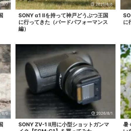
/8/7
2026/8/6
国
SONY α1 IIを持って神戸どうぶつ王国
S
に行ってきた（バードパフォーマンス
に
編）
/8/6
2026/8/1
国
SONY ZV-1 II用に小型ショットガンマ
暑