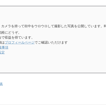
、カメラを持って街中をウロウロして撮影した写真を公開しています。
気軽にどうぞ。
告で収益を得ています。
細は
プロフィールページ
でご確認いただけます
責事項
設定
真