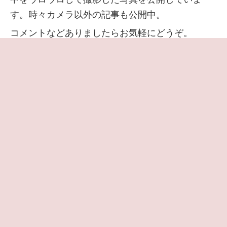
す。時々カメラ以外の記事も公開中。
コメントなどありましたらお気軽にどうぞ。
当サイトはアフィリエイト広告で収益を得ていま
す。
アフィリエイトやサイトの詳細は
プロフィールペ
ージ
でご確認いただけます
◆
プライバシーポリシー・免責事項
◆
プライバシーと Cookie の設定
◆
お問い合わせはこちら
Amazonのアソシエイトとして、当メディアは適格販売により収入を得てい
ます。