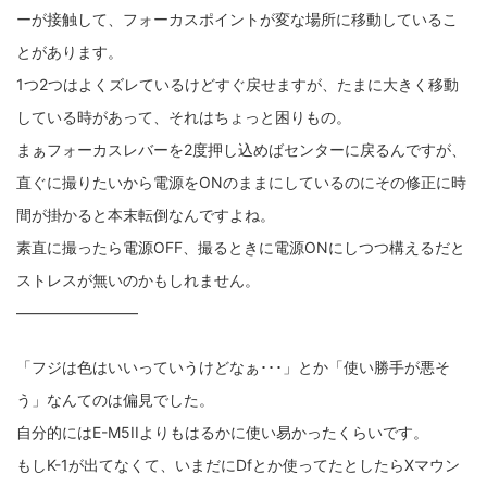
ーが接触して、フォーカスポイントが変な場所に移動しているこ
とがあります。
1つ2つはよくズレているけどすぐ戻せますが、たまに大きく移動
している時があって、それはちょっと困りもの。
まぁフォーカスレバーを2度押し込めばセンターに戻るんですが、
直ぐに撮りたいから電源をONのままにしているのにその修正に時
間が掛かると本末転倒なんですよね。
素直に撮ったら電源OFF、撮るときに電源ONにしつつ構えるだと
ストレスが無いのかもしれません。
――――――――
「フジは色はいいっていうけどなぁ･･･」とか「使い勝手が悪そ
う」なんてのは偏見でした。
自分的にはE-M5IIよりもはるかに使い易かったくらいです。
もしK-1が出てなくて、いまだにDfとか使ってたとしたらXマウン