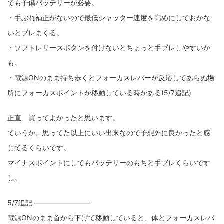
でも予備バッテリーが必要。
・手ぶれ補正がないので最低シャッター速度を高めにしておかな
ZV-1 II
α1 II
α7CR
α6700
フィルムカメラ
いとブレまくる。
フォクトレンダー
ライカIIf
ライカM4
ライカM10
・ソフトレリーズボタンを付けないとちょっと手ブレしやすいか
も。
ライカM10-R
ライカX2
ローライ35
・電源ONのまま持ち歩くとフォーカスレバーが反応してあらぬ場
ローライコード
原神
所にフォーカスポイントが移動している時がある(5/7追記)
正直、買ってよかったと思います。
ていうか、思ってた以上にいい出来なので予想外に良かったと感
じてるくらいです。
マイナスポイントにしてもバッテリーのもちと手ブレくらいです
し。
5/7追記 ――――――――
電源ONのまま首から下げて移動していると、体とフォーカスレバ