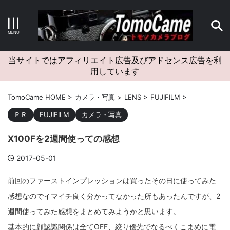
キーワードで検索する
当サイトではアフィリエイト広告及びアドセンス広告を利
用しています
カテゴリー
TomoCame HOME
>
カメラ・写真
>
LENS
>
FUJIFILM
>
ＰＲ
FUJIFILM
カメラ・写真
X100Fを2週間使っての感想
アーカイブ
2017-05-01
前回のファーストインプレッションは買ったその日に使ってみた
感想なのでイマイチ良く分かってなかった所もあったんですが、2
タグクラウド
週間使ってみた感想をまとめてみようかと思います。
Canon
craft
EM5II
EOS Kiss X4
EOS R10
基本的に顔認識関係は全てOFF、絞り優先でなるべくこまめに電