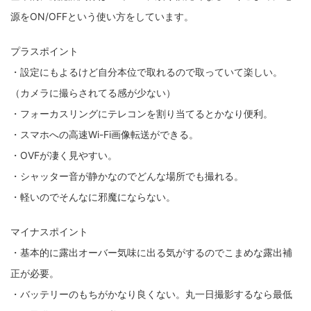
fujifilm
game
GR III
hobby
info
iPad
源をON/OFFという使い方をしています。
iPhone
K-1
Leica
LENS
LUMIX G100
プラスポイント
LUMIX GF9
LUMIX L10
LUMIX S1
LUMIX S9
・設定にもよるけど自分本位で取れるので取っていて楽しい。
（カメラに撮らされてる感が少ない）
M(Typ240)
minolta
MX
nikki
Nikon
・フォーカスリングにテレコンを割り当てるとかなり便利。
OLYMPUS
om-1 II
OM-3
om-5 II
omsystem
・スマホへの高速Wi-Fi画像転送ができる。
・OVFが凄く見やすい。
osmo
osmo action3
panasonic
pc
・シャッター音が静かなのでどんな場所でも撮れる。
PEN E-P7
PENTAX
photo
Pocket 3
PS5
・軽いのでそんなに邪魔にならない。
psobb
ricoh
SIGMA
SONY
sound
マイナスポイント
TAMRON
TG-6
THETA
VILTROX
X-T2
・基本的に露出オーバー気味に出る気がするのでこまめな露出補
正が必要。
X100F
X half
Xiaomi Pad 6
Xperia1VI
Z-1
・バッテリーのもちがかなり良くない。丸一日撮影するなら最低
Z5
Z6II
Z9
Z30
Z50II
Zf
Zfc