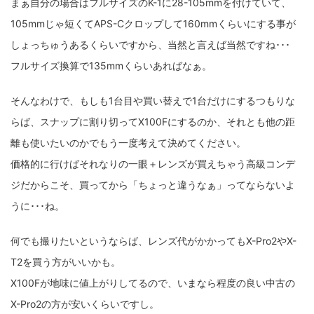
まぁ自分の場合はフルサイズのK-1に28-105mmを付けていて、
105mmじゃ短くてAPS-Cクロップして160mmくらいにする事が
しょっちゅうあるくらいですから、当然と言えば当然ですね･･･
フルサイズ換算で135mmくらいあればなぁ。
そんなわけで、もしも1台目や買い替えで1台だけにするつもりな
らば、スナップに割り切ってX100Fにするのか、それとも他の距
離も使いたいのかでもう一度考えて決めてください。
価格的に行けばそれなりの一眼＋レンズが買えちゃう高級コンデ
ジだからこそ、買ってから「ちょっと違うなぁ」ってならないよ
うに･･･ね。
何でも撮りたいというならば、レンズ代がかかってもX-Pro2やX-
T2を買う方がいいかも。
X100Fが地味に値上がりしてるので、いまなら程度の良い中古の
X-Pro2の方が安いくらいですし。