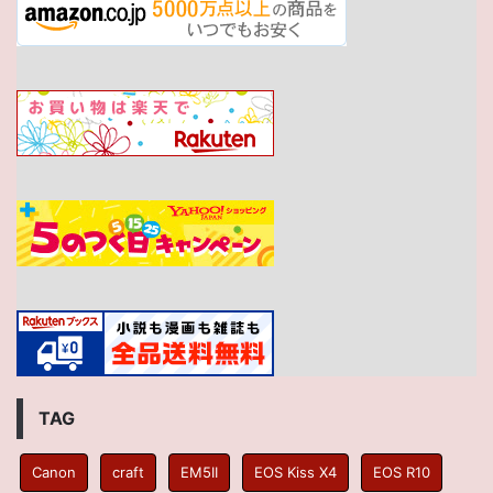
TAG
Canon
craft
EM5II
EOS Kiss X4
EOS R10