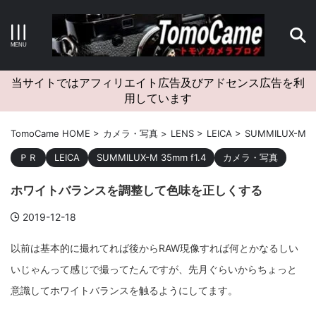
キーワードで検索する
当サイトではアフィリエイト広告及びアドセンス広告を利
用しています
カテゴリー
TomoCame HOME
>
カメラ・写真
>
LENS
>
LEICA
>
SUMMILUX-M 35
ＰＲ
LEICA
SUMMILUX-M 35mm f1.4
カメラ・写真
ホワイトバランスを調整して色味を正しくする
アーカイブ
2019-12-18
以前は基本的に撮れてれば後からRAW現像すれば何とかなるしい
いじゃんって感じで撮ってたんですが、先月ぐらいからちょっと
タグクラウド
意識してホワイトバランスを触るようにしてます。
Canon
craft
EM5II
EOS Kiss X4
EOS R10