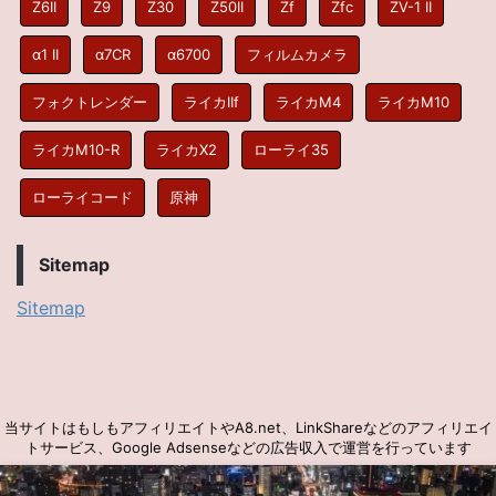
Z6II
Z9
Z30
Z50II
Zf
Zfc
ZV-1 II
α1 II
α7CR
α6700
フィルムカメラ
フォクトレンダー
ライカIIf
ライカM4
ライカM10
ライカM10-R
ライカX2
ローライ35
ローライコード
原神
Sitemap
Sitemap
当サイトはもしもアフィリエイトやA8.net、LinkShareなどのアフィリエイ
トサービス、Google Adsenseなどの広告収入で運営を行っています