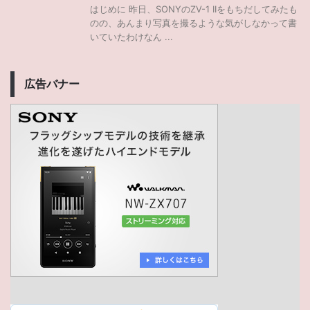
はじめに 昨日、SONYのZV-1 IIをもちだしてみたも
のの、あんまり写真を撮るような気がしなかって書
いていたわけなん ...
広告バナー