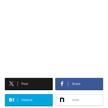
Post
Share
Hatena
note