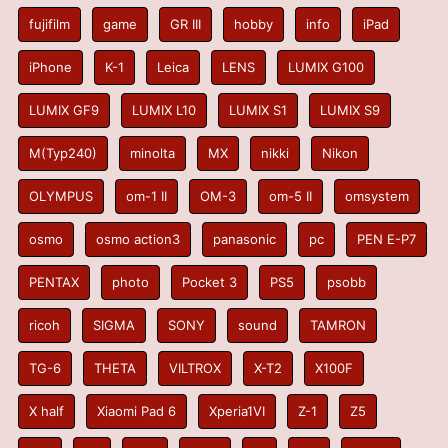
fujifilm
game
GR III
hobby
info
iPad
iPhone
K-1
Leica
LENS
LUMIX G100
LUMIX GF9
LUMIX L10
LUMIX S1
LUMIX S9
M(Typ240)
minolta
MX
nikki
Nikon
OLYMPUS
om-1 II
OM-3
om-5 II
omsystem
osmo
osmo action3
panasonic
pc
PEN E-P7
PENTAX
photo
Pocket 3
PS5
psobb
ricoh
SIGMA
SONY
sound
TAMRON
TG-6
THETA
VILTROX
X-T2
X100F
X half
Xiaomi Pad 6
Xperia1VI
Z-1
Z5