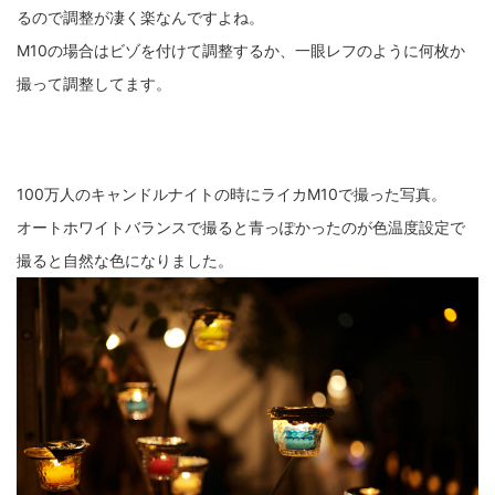
るので調整が凄く楽なんですよね。
ZV-1 II
α1 II
α7CR
α6700
フィルムカメラ
M10の場合はビゾを付けて調整するか、一眼レフのように何枚か
撮って調整してます。
フォクトレンダー
ライカIIf
ライカM4
ライカM10
ライカM10-R
ライカX2
ローライ35
ローライコード
原神
100万人のキャンドルナイトの時にライカM10で撮った写真。
オートホワイトバランスで撮ると青っぽかったのが色温度設定で
撮ると自然な色になりました。