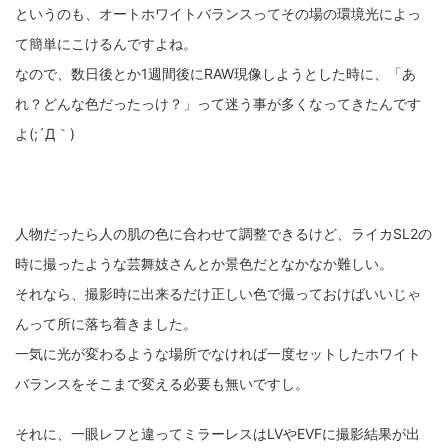
というのも、オートホワイトバランスってその場の環境光によっ
fujifilm
game
GR III
hobby
info
iPad
て簡単にこけるんですよね。
iPhone
K-1
Leica
LENS
LUMIX G100
なので、数日後とか1週間後にRAW現像しようとした時に、「あ
LUMIX GF9
LUMIX L10
LUMIX S1
LUMIX S9
れ？どんな色だったっけ？」って迷う事が多くなってきたんです
よ(;´Д｀)
M(Typ240)
minolta
MX
nikki
Nikon
OLYMPUS
om-1 II
OM-3
om-5 II
omsystem
osmo
osmo action3
panasonic
pc
人物だったら人の肌の色に合わせて調整できるけど、ライカSL2の
時に撮ったような芸舞妓さんとか景色だとなかなか難しい。
PEN E-P7
PENTAX
photo
Pocket 3
PS5
それなら、撮影時に出来るだけ正しい色で撮っておけばいいじゃ
psobb
ricoh
SIGMA
SONY
sound
んって所に落ち着きました。
一気に光が変わるような場所でなければ一度セットしたホワイト
TAMRON
TG-6
THETA
VILTROX
X-T2
バランスをそこまで変える必要も無いですし。
X100F
X half
Xiaomi Pad 6
Xperia1VI
Z-1
それに、一眼レフと違ってミラーレスはLVやEVFに撮影結果が出
Z5
Z6II
Z9
Z30
Z50II
Zf
Zfc