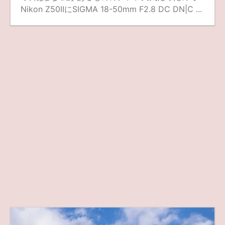
Nikon Z50IIにSIGMA 18-50mm F2.8 DC DN|C ...