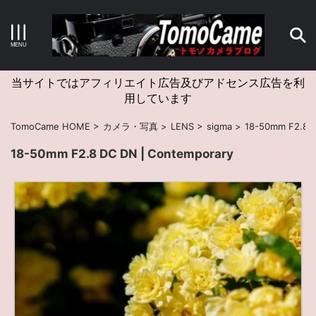
キーワードで検索する
当サイトではアフィリエイト広告及びアドセンス広告を利
用しています
カテゴリー
TomoCame HOME
>
カメラ・写真
>
LENS
>
sigma
>
18-50mm F2.8 D
18-50mm F2.8 DC DN | Contemporary
アーカイブ
タグクラウド
Canon
craft
EM5II
EOS Kiss X4
EOS R10