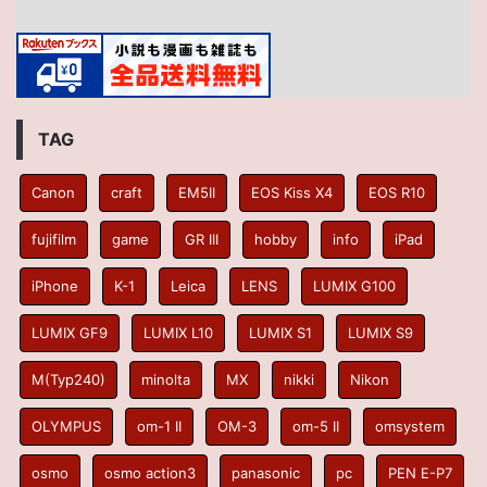
TAG
Canon
craft
EM5II
EOS Kiss X4
EOS R10
fujifilm
game
GR III
hobby
info
iPad
iPhone
K-1
Leica
LENS
LUMIX G100
LUMIX GF9
LUMIX L10
LUMIX S1
LUMIX S9
M(Typ240)
minolta
MX
nikki
Nikon
OLYMPUS
om-1 II
OM-3
om-5 II
omsystem
osmo
osmo action3
panasonic
pc
PEN E-P7