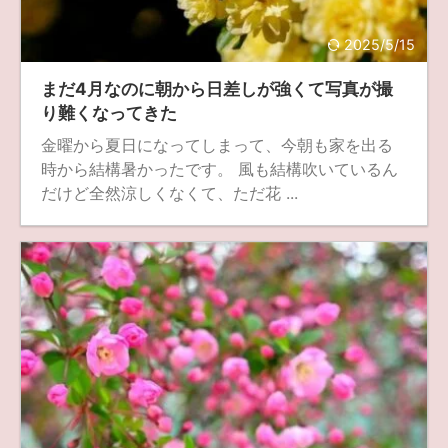
fujifilm
game
GR III
hobby
info
iPad
2025/5/15
iPhone
K-1
Leica
LENS
LUMIX G100
まだ4月なのに朝から日差しが強くて写真が撮
LUMIX GF9
LUMIX L10
LUMIX S1
LUMIX S9
り難くなってきた
金曜から夏日になってしまって、今朝も家を出る
M(Typ240)
minolta
MX
nikki
Nikon
時から結構暑かったです。 風も結構吹いているん
OLYMPUS
om-1 II
OM-3
om-5 II
omsystem
だけど全然涼しくなくて、ただ花 ...
osmo
osmo action3
panasonic
pc
PEN E-P7
PENTAX
photo
Pocket 3
PS5
psobb
ricoh
SIGMA
SONY
sound
TAMRON
TG-6
THETA
VILTROX
X-T2
X100F
X half
Xiaomi Pad 6
Xperia1VI
Z-1
Z5
Z6II
Z9
Z30
Z50II
Zf
Zfc