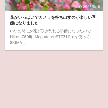
2025/5/15
ZV-1 II
α1 II
α7CR
α6700
フィルムカメラ
花がいっぱいでカメラを持ち出すのが楽しい季
フォクトレンダー
ライカIIf
ライカM4
ライカM10
節になりました
ライカM10-R
ライカX2
ローライ35
いつの間にか花が咲き乱れる季節になったので、
Nikon Z50IIにMegadapのETZ21 Proを使って
ローライコード
原神
SIGMA ...