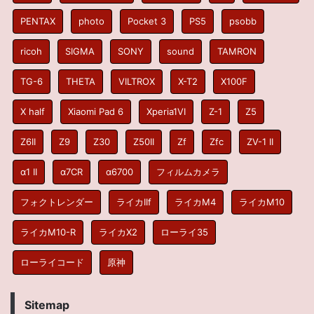
PENTAX
photo
Pocket 3
PS5
psobb
ricoh
SIGMA
SONY
sound
TAMRON
TG-6
THETA
VILTROX
X-T2
X100F
X half
Xiaomi Pad 6
Xperia1VI
Z-1
Z5
Z6II
Z9
Z30
Z50II
Zf
Zfc
ZV-1 II
α1 II
α7CR
α6700
フィルムカメラ
フォクトレンダー
ライカIIf
ライカM4
ライカM10
ライカM10-R
ライカX2
ローライ35
ローライコード
原神
Sitemap