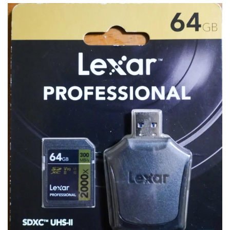
fujifilm
game
GR III
hobby
info
iPad
iPhone
K-1
Leica
LENS
LUMIX G100
LUMIX GF9
LUMIX L10
LUMIX S1
LUMIX S9
M(Typ240)
minolta
MX
nikki
Nikon
OLYMPUS
om-1 II
OM-3
om-5 II
omsystem
osmo
osmo action3
panasonic
pc
PEN E-P7
PENTAX
photo
Pocket 3
PS5
psobb
ricoh
SIGMA
SONY
sound
TAMRON
TG-6
THETA
VILTROX
X-T2
X100F
X half
Xiaomi Pad 6
Xperia1VI
Z-1
Z5
Z6II
Z9
Z30
Z50II
Zf
Zfc