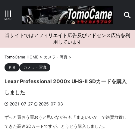
キーワードで検索する
当サイトではアフィリエイト広告及びアドセンス広告を利
用しています
カテゴリー
TomoCame HOME
>
カメラ・写真
>
ＰＲ
カメラ・写真
Lexar Professional 2000x UHS-II SDカードを購入
アーカイブ
しました
2021-07-27
2025-07-03
タグクラウド
ずっと買おう買おうと思いながらも「まぁいいか」で絶賛放置し
てきた高速SDカードですが、とうとう購入しました。
Canon
craft
EM5II
EOS Kiss X4
EOS R10