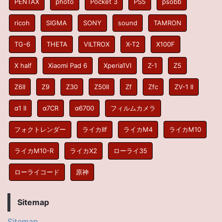
PENTAX
photo
Pocket 3
PS5
psobb
ricoh
SIGMA
SONY
sound
TAMRON
TG-6
THETA
VILTROX
X-T2
X100F
X half
Xiaomi Pad 6
Xperia1VI
Z-1
Z5
Z6II
Z9
Z30
Z50II
Zf
Zfc
ZV-1 II
α1 II
α7CR
α6700
フィルムカメラ
フォクトレンダー
ライカIIf
ライカM4
ライカM10
ライカM10-R
ライカX2
ローライ35
ローライコード
原神
Sitemap
Sitemap