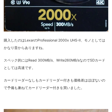
ZV-1 II
α1 II
α7CR
α6700
フィルムカメラ
フォクトレンダー
ライカIIf
ライカM4
ライカM10
ライカM10-R
ライカX2
ローライ35
購入したのはLexarのProfessional 2000x UHS-II、モノとしては
ローライコード
原神
かなり昔からありますね。
スペック的にはRead 300MB/s、Write260MB/sなのでSDカード
としては高速です。
カードリーダーなしもカードリーダー付きも価格差はほぼないの
で予備も兼ねてカードリーダー付きを買いました。