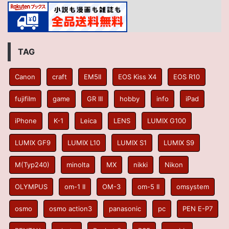
TAG
Canon
craft
EM5II
EOS Kiss X4
EOS R10
fujifilm
game
GR III
hobby
info
iPad
iPhone
K-1
Leica
LENS
LUMIX G100
LUMIX GF9
LUMIX L10
LUMIX S1
LUMIX S9
M(Typ240)
minolta
MX
nikki
Nikon
OLYMPUS
om-1 II
OM-3
om-5 II
omsystem
osmo
osmo action3
panasonic
pc
PEN E-P7