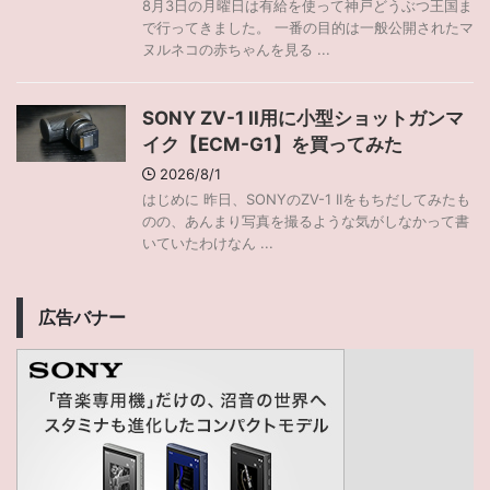
8月3日の月曜日は有給を使って神戸どうぶつ王国ま
で行ってきました。 一番の目的は一般公開されたマ
ヌルネコの赤ちゃんを見る ...
SONY ZV-1 II用に小型ショットガンマ
イク【ECM-G1】を買ってみた
2026/8/1
はじめに 昨日、SONYのZV-1 IIをもちだしてみたも
のの、あんまり写真を撮るような気がしなかって書
いていたわけなん ...
広告バナー