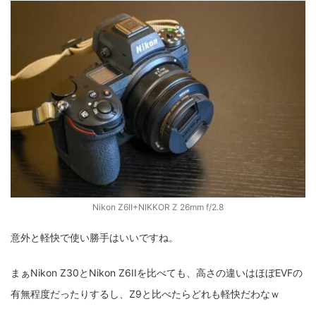
fujifilm
game
GR III
hobby
info
iPad
iPhone
K-1
Leica
LENS
LUMIX G100
LUMIX GF9
LUMIX L10
LUMIX S1
LUMIX S9
M(Typ240)
minolta
MX
nikki
Nikon
OLYMPUS
om-1 II
OM-3
om-5 II
omsystem
osmo
osmo action3
panasonic
pc
PEN E-P7
PENTAX
photo
Pocket 3
PS5
Nikon Z6II+NIKKOR Z 26mm f/2.8
psobb
ricoh
SIGMA
SONY
sound
意外と軽快で使い勝手はいいですね。
TAMRON
TG-6
THETA
VILTROX
X-T2
まぁNikon Z30とNikon Z6IIを比べても、高さの違いはほぼEVFの
X100F
X half
Xiaomi Pad 6
Xperia1VI
Z-1
有無程度だったりするし、Z9と比べたらどれも軽快だわなｗ
Z5
Z6II
Z9
Z30
Z50II
Zf
Zfc