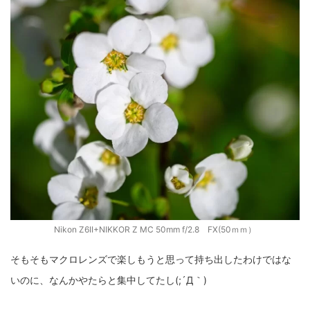
Nikon Z6II+NIKKOR Z MC 50mm f/2.8 FX(50ｍｍ）
そもそもマクロレンズで楽しもうと思って持ち出したわけではな
いのに、なんかやたらと集中してたし(;´Д｀)