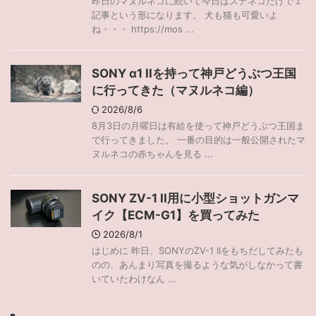
昨日のマヌルネコに続いて今日はスナネコだけで１
記事という形になります。 犬も猫も可愛いよ
ね・・・ https://mos ...
SONY α1 IIを持って神戸どうぶつ王国
に行ってきた（マヌルネコ編）
2026/8/6
8月3日の月曜日は有給を使って神戸どうぶつ王国ま
で行ってきました。 一番の目的は一般公開されたマ
ヌルネコの赤ちゃんを見る ...
SONY ZV-1 II用に小型ショットガンマ
イク【ECM-G1】を買ってみた
2026/8/1
はじめに 昨日、SONYのZV-1 IIをもちだしてみたも
のの、あんまり写真を撮るような気がしなかって書
いていたわけなん ...