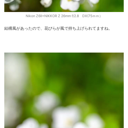
Nikon Z6II+NIKKOR Z 26mm f/2.8 DX(75ｍｍ）
結構風があったので、花びらが風で持ち上げられてますね。