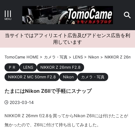
キーワードで検索する
当サイトではアフィリエイト広告及びアドセンス広告を利
用しています
カテゴリー
TomoCame HOME
>
カメラ・写真
>
LENS
>
Nikon
>
NIKKOR Z 26mm
ＰＲ
LENS
NIKKOR Z 26mm F2.8
NIKKOR Z MC 50mm F2.8
Nikon
カメラ・写真
アーカイブ
たまにはNikon Z6IIで手軽にスナップ
2023-03-14
NIKKOR Z 26mm f/2.8を買ってからNikon Z6IIには付けたことが
タグクラウド
無かったので、Z6IIに付けて持ち出してみました。
Canon
craft
EM5II
EOS Kiss X4
EOS R10