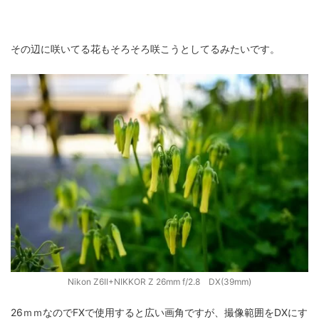
ZV-1 II
α1 II
α7CR
α6700
フィルムカメラ
その辺に咲いてる花もそろそろ咲こうとしてるみたいです。
フォクトレンダー
ライカIIf
ライカM4
ライカM10
ライカM10-R
ライカX2
ローライ35
ローライコード
原神
Nikon Z6II+NIKKOR Z 26mm f/2.8 DX(39mm)
26ｍｍなのでFXで使用すると広い画角ですが、撮像範囲をDXにす