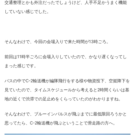
交通整理とかも外注だったでしょうけど、人手不足かうまく機能
していない感じでした。
ZV-1 II
α1 II
α7CR
α6700
フィルムカメラ
フォクトレンダー
ライカIIf
ライカM4
ライカM10
ライカM10-R
ライカX2
ローライ35
そんなわけで、今回の会場入りで来た時間が13時ごろ。
ローライコード
原神
前回は11時半ごろに会場入りしていたので、かなり遅くなってし
まった感じです。
バスの中でC-2輸送機が編隊飛行をする様や物資投下、空挺降下を
見ていたので、タイムスケジュールから考えると2時間くらいは基
地の近くで渋滞での足止めをくらっていたのがわかりますね。
そんなわけで、ブルーインパルスが飛ぶまでに最低限回ろうかと
思ってたら、C-2輸送機が飛ぶということで滑走路の方へ。