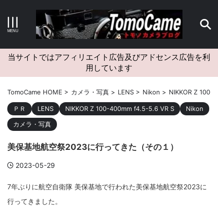
キーワードで検索する
当サイトではアフィリエイト広告及びアドセンス広告を利
用しています
カテゴリー
TomoCame HOME
>
カメラ・写真
>
LENS
>
Nikon
>
NIKKOR Z 100-4
ＰＲ
LENS
NIKKOR Z 100-400mm f4.5-5.6 VR S
Nikon
カメラ・写真
アーカイブ
美保基地航空祭2023に行ってきた（その１）
2023-05-29
7年ぶりに航空自衛隊 美保基地で行われた美保基地航空祭2023に
タグクラウド
行ってきました。
Canon
craft
EM5II
EOS Kiss X4
EOS R10