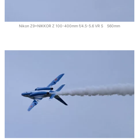
Nikon Z9+NIKKOR Z 100-400mm f/4.5-5.6 VR S 560mm