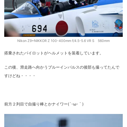
Nikon Z9+NIKKOR Z 100-400mm f/4.5-5.6 VR S 560mm
搭乗されたパイロットがヘルメットを装着しています。
この後、滑走路へ向かうブルーインパルスの後部も撮ってたんで
すけどね・・・・
前方２列目で自撮り棒とかナイワー(´･ω･｀)