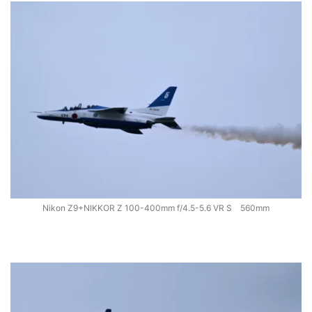
Nikon Z9+NIKKOR Z 100-400mm f/4.5-5.6 VR S 560mm