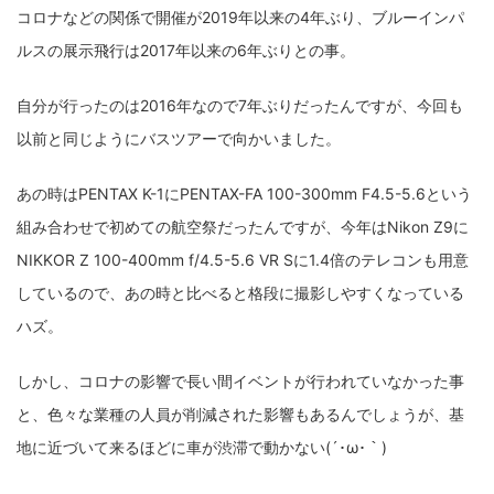
コロナなどの関係で開催が2019年以来の4年ぶり、ブルーインパ
fujifilm
game
GR III
hobby
info
iPad
ルスの展示飛行は2017年以来の6年ぶりとの事。
iPhone
K-1
Leica
LENS
LUMIX G100
自分が行ったのは2016年なので7年ぶりだったんですが、今回も
LUMIX GF9
LUMIX L10
LUMIX S1
LUMIX S9
以前と同じようにバスツアーで向かいました。
M(Typ240)
minolta
MX
nikki
Nikon
あの時はPENTAX K-1にPENTAX-FA 100-300mm F4.5-5.6という
OLYMPUS
om-1 II
OM-3
om-5 II
omsystem
組み合わせで初めての航空祭だったんですが、今年はNikon Z9に
osmo
osmo action3
panasonic
pc
NIKKOR Z 100-400mm f/4.5-5.6 VR Sに1.4倍のテレコンも用意
しているので、あの時と比べると格段に撮影しやすくなっている
PEN E-P7
PENTAX
photo
Pocket 3
PS5
ハズ。
psobb
ricoh
SIGMA
SONY
sound
しかし、コロナの影響で長い間イベントが行われていなかった事
TAMRON
TG-6
THETA
VILTROX
X-T2
と、色々な業種の人員が削減された影響もあるんでしょうが、基
X100F
X half
Xiaomi Pad 6
Xperia1VI
Z-1
地に近づいて来るほどに車が渋滞で動かない(´･ω･｀)
Z5
Z6II
Z9
Z30
Z50II
Zf
Zfc