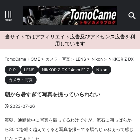
キーワードで検索する
当サイトではアフィリエイト広告及びアドセンス広告を利
用しています
カテゴリー
TomoCame HOME
>
カメラ・写真
>
LENS
>
Nikon
>
NIKKOR Z DX 24
ＰＲ
LENS
NIKKOR Z DX 24mm F1.7
Nikon
カメラ・写真
アーカイブ
朝から暑すぎて写真を撮っていられない
2023-07-26
毎朝、通勤途中に写真を撮ってるわけですが、流石に朝っぱらか
タグクラウド
ら30℃を軽く越えてくると写真を撮ってる場合じゃねぇって感じ
Canon
craft
EM5II
EOS Kiss X4
EOS R10
になってきました。