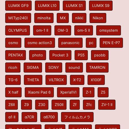
LUMIX GF9
LUMIX L10
LUMIX S1
LUMIX S9
M(Typ240)
minolta
MX
nikki
Nikon
OLYMPUS
om-1 II
OM-3
om-5 II
omsystem
osmo
osmo action3
panasonic
pc
PEN E-P7
PENTAX
photo
Pocket 3
PS5
psobb
ricoh
SIGMA
SONY
sound
TAMRON
TG-6
THETA
VILTROX
X-T2
X100F
X half
Xiaomi Pad 6
Xperia1VI
Z-1
Z5
Z6II
Z9
Z30
Z50II
Zf
Zfc
ZV-1 II
α1 II
α7CR
α6700
フィルムカメラ