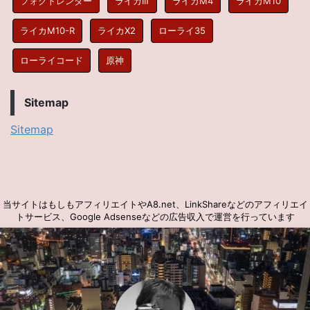
フォクトレンダー
ライカIIf
ライカM4
ライカM10
ライカM10-R
ライカX2
ローライ35
ローライコード
原神
Sitemap
Sitemap
当サイトはもしもアフィリエイトやA8.net、LinkShareなどのアフィリエイ
トサービス、Google Adsenseなどの広告収入で運営を行っています