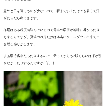
fujifilm
game
GR III
hobby
info
iPad
意外と日を遮るものが少ないので、駅まで歩くだけでも暑くて汗
iPhone
K-1
Leica
LENS
LUMIX G100
がだらだら出てきます。
LUMIX GF9
LUMIX L10
LUMIX S1
LUMIX S9
冬場はある程度着込んでいるので電車の暖房が地味に暑かったり
M(Typ240)
minolta
MX
nikki
Nikon
もするんですが、夏場の冷房だけは本当にクールダウン出来て生
き返る感じがします。
OLYMPUS
om-1 II
OM-3
om-5 II
omsystem
osmo
osmo action3
panasonic
pc
まぁ弱冷房車だったりするので、乗ってからも2駅くらいは汗が引
かなかったりするんですが(;´Д｀)
PEN E-P7
PENTAX
photo
Pocket 3
PS5
psobb
ricoh
SIGMA
SONY
sound
TAMRON
TG-6
THETA
VILTROX
X-T2
X100F
X half
Xiaomi Pad 6
Xperia1VI
Z-1
Z5
Z6II
Z9
Z30
Z50II
Zf
Zfc