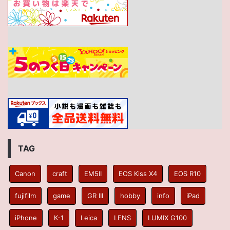
TAG
Canon
craft
EM5II
EOS Kiss X4
EOS R10
fujifilm
game
GR III
hobby
info
iPad
iPhone
K-1
Leica
LENS
LUMIX G100