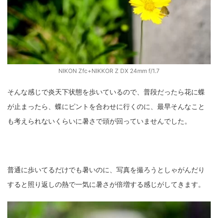
ZV-1 II
α1 II
α7CR
α6700
フィルムカメラ
フォクトレンダー
ライカIIf
ライカM4
ライカM10
ライカM10-R
ライカX2
ローライ35
NIKON Zfc+NIKKOR Z DX 24mm f/1.7
ローライコード
原神
そんな感じで炎天下状態を歩いているので、普段だったら花に蝶
が止まったら、蝶にピントを合わせに行くのに、最早そんなこと
も考えられないくらいに暑さで頭が回っていませんでした。
普通に歩いてるだけでも暑いのに、写真を撮ろうとしゃがんだり
すると照り返しの熱で一気に暑さが倍増する感じがしてきます。