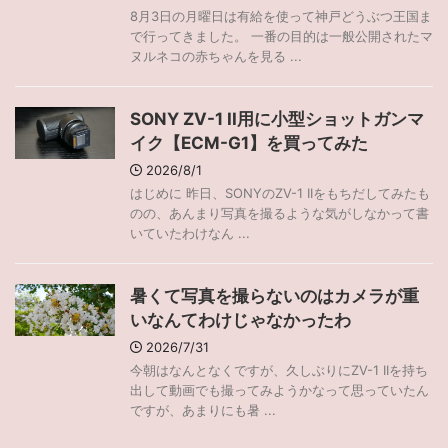
8月3日の月曜日は有給を使って神戸どうぶつ王国ま
で行ってきました。 一番の目的は一般公開されたマ
ヌルネコの赤ちゃんを見る ...
SONY ZV-1 II用に小型ショットガンマ
イク【ECM-G1】を買ってみた
2026/8/1
はじめに 昨日、SONYのZV-1 IIをもちだしてみたも
のの、あんまり写真を撮るような気がしなかって書
いていたわけなん ...
暑くて写真を撮らないのはカメラが重
いなんてわけじゃなかったわ
2026/7/31
今朝はなんとなくですが、久しぶりにZV-1 IIを持ち
出して動画でも撮ってみようかなって思っていたん
ですが、あまりにも暑 ...