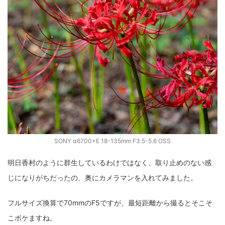
SONY α6700+E 18-135mm F3.5-5.6 OSS
明日香村のように群生しているわけではなく、取り止めのない感
じになりがちだったの、奥にカメラマンを入れてみました。
フルサイズ換算で70mmのF5ですが、最短距離から撮るとそこそ
こボケますね。