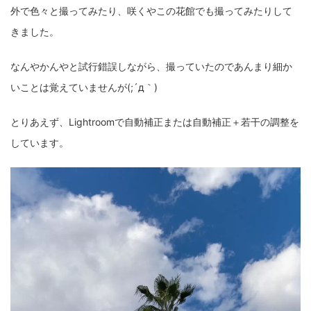
外で色々と撮ってみたり、咲くやこの花館でも撮ってみたりして
fujifilm
game
GR III
hobby
info
iPad
きました。
iPhone
K-1
Leica
LENS
LUMIX G100
なんやかんやと試行錯誤しながら、撮っていたのであんまり細か
LUMIX GF9
LUMIX L10
LUMIX S1
LUMIX S9
いことは覚えていませんが(;´д｀)
M(Typ240)
minolta
MX
nikki
Nikon
とりあえず、Lightroomで自動補正または自動補正＋若干の調整を
OLYMPUS
om-1 II
OM-3
om-5 II
omsystem
しています。
osmo
osmo action3
panasonic
pc
PEN E-P7
PENTAX
photo
Pocket 3
PS5
psobb
ricoh
SIGMA
SONY
sound
TAMRON
TG-6
THETA
VILTROX
X-T2
X100F
X half
Xiaomi Pad 6
Xperia1VI
Z-1
Z5
Z6II
Z9
Z30
Z50II
Zf
Zfc