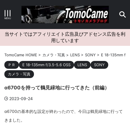
キーワードで検索する
当サイトではアフィリエイト広告及びアドセンス広告を利
用しています
カテゴリー
TomoCame HOME
>
カメラ・写真
>
LENS
>
SONY
>
E 18-135mm f/3
ＰＲ
E 18-135mm f/3.5-5.6 OSS
LENS
SONY
カメラ・写真
アーカイブ
α6700を持って鶴見緑地に行ってきた（前編）
2023-09-24
α6700の基本的な設定が終わったので、今日は鶴見緑地に行って
タグクラウド
きました。
Canon
craft
EM5II
EOS Kiss X4
EOS R10