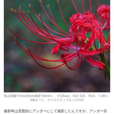
焦点距離71mm(35mm換算106mm）、1/125sec、ISO-320、f/5.6、-1.3EV、
WBオート、クリエイティブルックVV2
撮影時は意図的にアンダーにして撮影したんですが、アンダー目