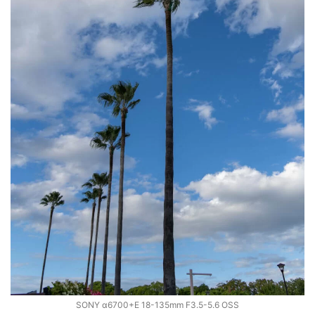
ZV-1 II
α1 II
α7CR
α6700
フィルムカメラ
フォクトレンダー
ライカIIf
ライカM4
ライカM10
ライカM10-R
ライカX2
ローライ35
ローライコード
原神
SONY α6700+E 18-135mm F3.5-5.6 OSS