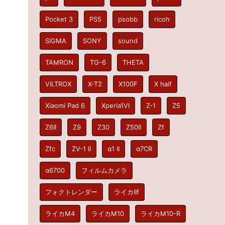
Pocket 3
PS5
psobb
ricoh
SIGMA
SONY
sound
TAMRON
TG-6
THETA
VILTROX
X-T2
X100F
X half
Xiaomi Pad 6
Xperia1VI
Z-1
Z5
Z6II
Z9
Z30
Z50II
Zf
Zfc
ZV-1 II
α1 II
α7CR
α6700
フィルムカメラ
フォクトレンダー
ライカIIf
ライカM4
ライカM10
ライカM10-R