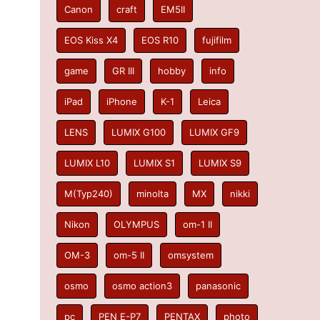
Canon
craft
EM5II
EOS Kiss X4
EOS R10
fujifilm
game
GR III
hobby
info
iPad
iPhone
K-1
Leica
LENS
LUMIX G100
LUMIX GF9
LUMIX L10
LUMIX S1
LUMIX S9
M(Typ240)
minolta
MX
nikki
Nikon
OLYMPUS
om-1 II
OM-3
om-5 II
omsystem
osmo
osmo action3
panasonic
pc
PEN E-P7
PENTAX
photo