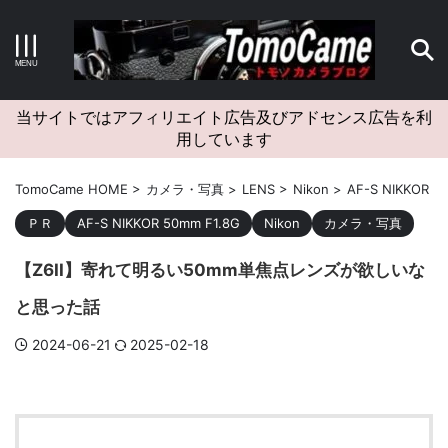
キーワードで検索する
当サイトではアフィリエイト広告及びアドセンス広告を利
用しています
カテゴリー
TomoCame HOME
>
カメラ・写真
>
LENS
>
Nikon
>
AF-S NIKKOR 5
ＰＲ
AF-S NIKKOR 50mm F1.8G
Nikon
カメラ・写真
【Z6II】寄れて明るい50mm単焦点レンズが欲しいな
アーカイブ
と思った話
2024-06-21
2025-02-18
タグクラウド
Canon
craft
EM5II
EOS Kiss X4
EOS R10