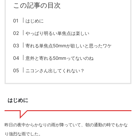
この記事の目次
fujifilm
game
GR III
hobby
info
iPad
iPhone
K-1
Leica
LENS
LUMIX G100
はじめに
LUMIX GF9
LUMIX L10
LUMIX S1
LUMIX S9
やっぱり明るい単焦点は楽しい
M(Typ240)
minolta
MX
nikki
Nikon
寄れる単焦点50mmが欲しいと思ったワケ
OLYMPUS
om-1 II
OM-3
om-5 II
omsystem
意外と寄れる50mmってないのね
osmo
osmo action3
panasonic
pc
ニコンさん出してくれない？
PEN E-P7
PENTAX
photo
Pocket 3
PS5
psobb
ricoh
SIGMA
SONY
sound
はじめに
TAMRON
TG-6
THETA
VILTROX
X-T2
X100F
X half
Xiaomi Pad 6
Xperia1VI
Z-1
昨日の夜中からかなりの雨が降っていて、朝の通勤の時でもかな
り強烈な雨でした。
Z5
Z6II
Z9
Z30
Z50II
Zf
Zfc