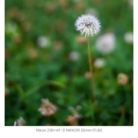
Nikon Z6II+AF-S NIKKOR 50mm f/1.8G