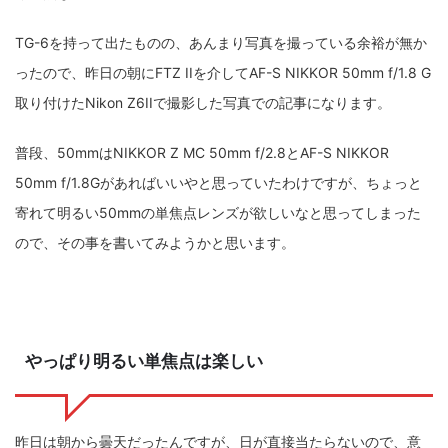
ZV-1 II
α1 II
α7CR
α6700
フィルムカメラ
TG-6を持って出たものの、あんまり写真を撮っている余裕が無か
ったので、昨日の朝にFTZ IIを介してAF-S NIKKOR 50mm f/1.8 G
フォクトレンダー
ライカIIf
ライカM4
ライカM10
取り付けたNikon Z6IIで撮影した写真での記事になります。
ライカM10-R
ライカX2
ローライ35
普段、50mmはNIKKOR Z MC 50mm f/2.8とAF-S NIKKOR
ローライコード
原神
50mm f/1.8Gがあればいいやと思っていたわけですが、ちょっと
寄れて明るい50mmの単焦点レンズが欲しいなと思ってしまった
ので、その事を書いてみようかと思います。
やっぱり明るい単焦点は楽しい
昨日は朝から曇天だったんですが、日が直接当たらないので、意