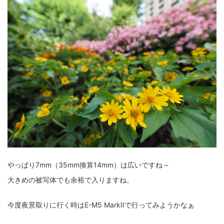
ZV-1 II
α1 II
α7CR
α6700
フィルムカメラ
フォクトレンダー
ライカIIf
ライカM4
ライカM10
ライカM10-R
ライカX2
ローライ35
ローライコード
原神
やっぱり7mm（35mm換算14mm）は広いですね～
大きめの被写体でも余裕で入りますね。
今度夜景取りに行く時はE-M5 MarkIIで行ってみようかなぁ