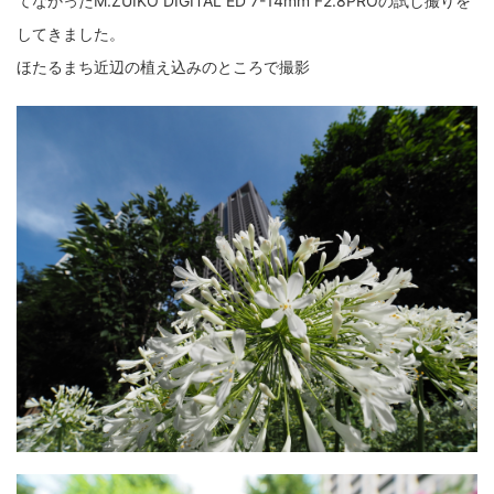
てなかったM.ZUIKO DIGITAL ED 7-14mm F2.8PROの試し撮りを
fujifilm
game
GR III
hobby
info
iPad
してきました。
iPhone
K-1
Leica
LENS
LUMIX G100
ほたるまち近辺の植え込みのところで撮影
LUMIX GF9
LUMIX L10
LUMIX S1
LUMIX S9
M(Typ240)
minolta
MX
nikki
Nikon
OLYMPUS
om-1 II
OM-3
om-5 II
omsystem
osmo
osmo action3
panasonic
pc
PEN E-P7
PENTAX
photo
Pocket 3
PS5
psobb
ricoh
SIGMA
SONY
sound
TAMRON
TG-6
THETA
VILTROX
X-T2
X100F
X half
Xiaomi Pad 6
Xperia1VI
Z-1
Z5
Z6II
Z9
Z30
Z50II
Zf
Zfc