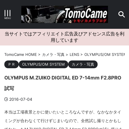
キーワードで検索する
当サイトではアフィリエイト広告及びアドセンス広告を利
用しています
カテゴリー
TomoCame HOME
>
カメラ・写真
>
LENS
>
OLYMPUS/OM SYSTEM
ＰＲ
OLYMPUS/OM SYSTEM
カメラ・写真
OLYMPUS M.ZUIKO DIGITAL ED 7-14mm F2.8PRO
アーカイブ
試写
2016-07-04
タグクラウド
本当は工場夜景とかに使いたいところなんですが、なかなかタイ
ミングが合わなくて行けずじまいなので、全然試し撮りとかもし
Canon
craft
EM5II
EOS Kiss X4
EOS R10