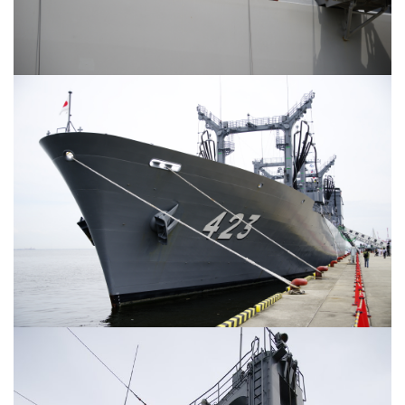
ZV-1 II
α1 II
α7CR
α6700
フィルムカメラ
フォクトレンダー
ライカIIf
ライカM4
ライカM10
ライカM10-R
ライカX2
ローライ35
ローライコード
原神