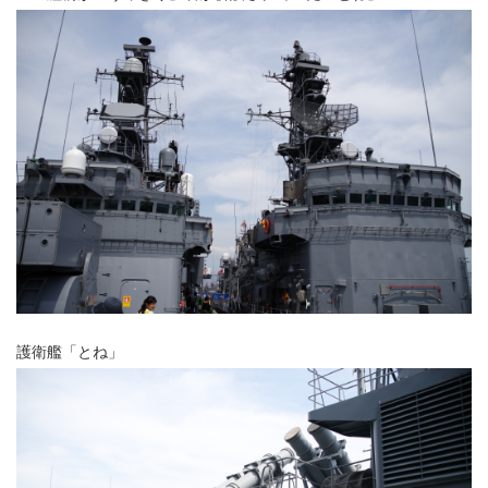
護衛艦「とね」