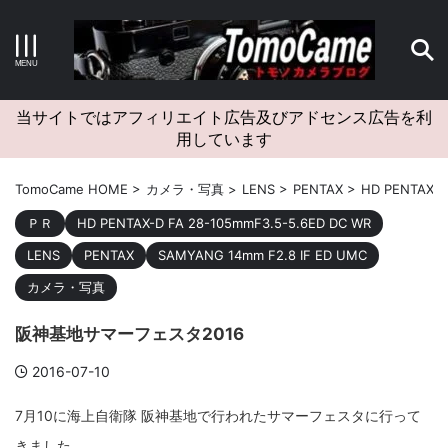
キーワードで検索する
当サイトではアフィリエイト広告及びアドセンス広告を利
用しています
カテゴリー
TomoCame HOME
>
カメラ・写真
>
LENS
>
PENTAX
>
HD PENTAX-D
ＰＲ
HD PENTAX-D FA 28-105mmF3.5-5.6ED DC WR
LENS
PENTAX
SAMYANG 14mm F2.8 IF ED UMC
アーカイブ
カメラ・写真
阪神基地サマーフェスタ2016
2016-07-10
タグクラウド
7月10に海上自衛隊 阪神基地で行われたサマーフェスタに行って
Canon
craft
EM5II
EOS Kiss X4
EOS R10
きました。