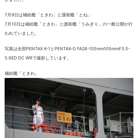
fujifilm
game
GR III
hobby
info
iPad
7月9日は補給艦「ときわ」と護衛艦「とね」
iPhone
K-1
Leica
LENS
LUMIX G100
7月10日は補給艦「ときわ」と護衛艦「うみぎり」の一般公開が行
LUMIX GF9
LUMIX L10
LUMIX S1
LUMIX S9
われていました。
M(Typ240)
minolta
MX
nikki
Nikon
写真は全部PENTAX K-1とPENTAX-D FA28-105mm105mmF3.5-
5.6ED DC WRで撮影しています。
OLYMPUS
om-1 II
OM-3
om-5 II
omsystem
osmo
osmo action3
panasonic
pc
補給艦「ときわ」
PEN E-P7
PENTAX
photo
Pocket 3
PS5
psobb
ricoh
SIGMA
SONY
sound
TAMRON
TG-6
THETA
VILTROX
X-T2
X100F
X half
Xiaomi Pad 6
Xperia1VI
Z-1
Z5
Z6II
Z9
Z30
Z50II
Zf
Zfc