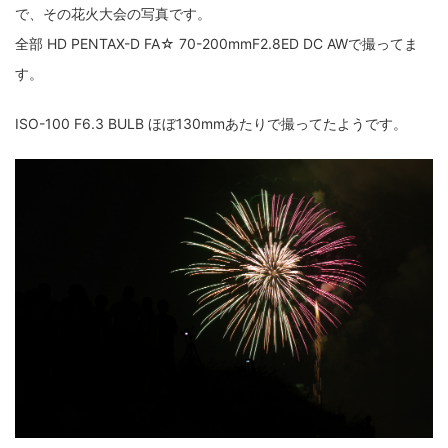
で、その花火大会の写真です。
fujifilm
game
GR III
hobby
info
iPad
全部 HD PENTAX-D FA☆ 70-200mmF2.8ED DC AWで撮ってま
iPhone
K-1
Leica
LENS
LUMIX G100
す。
LUMIX GF9
LUMIX L10
LUMIX S1
LUMIX S9
ISO-100 F6.3 BULB ほぼ130mmあたりで撮ってたようです。
M(Typ240)
minolta
MX
nikki
Nikon
OLYMPUS
om-1 II
OM-3
om-5 II
omsystem
osmo
osmo action3
panasonic
pc
PEN E-P7
PENTAX
photo
Pocket 3
PS5
psobb
ricoh
SIGMA
SONY
sound
TAMRON
TG-6
THETA
VILTROX
X-T2
X100F
X half
Xiaomi Pad 6
Xperia1VI
Z-1
Z5
Z6II
Z9
Z30
Z50II
Zf
Zfc