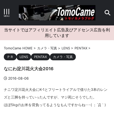
キーワードで検索する
当サイトではアフィリエイト広告及びアドセンス広告を利
用しています
カテゴリー
TomoCame HOME
>
カメラ・写真
>
LENS
>
PENTAX
>
ＰＲ
LENS
PENTAX
カメラ・写真
なにわ淀川花火大会2016
アーカイブ
2016-08-06
ナニワ淀川花火大会にK-1とフリートライアルで借りた3本のレン
ズと三脚を持っていったんですが、マジ死にそうでした。
タグクラウド
ほぼ5kgのお米を背負ってるようなもんですからね･･･( ；´Д｀)
Canon
craft
EM5II
EOS Kiss X4
EOS R10