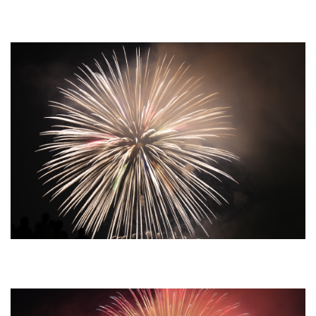
ZV-1 II
α1 II
α7CR
α6700
フィルムカメラ
フォクトレンダー
ライカIIf
ライカM4
ライカM10
ライカM10-R
ライカX2
ローライ35
ローライコード
原神