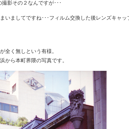
 F2の撮影その２なんですが･･･
まいましてですね･･･フィルム交換した後レンズキャ
が全く無しという有様。
浜から本町界隈の写真です。