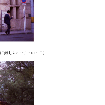
しい･･･(´・ω・｀)