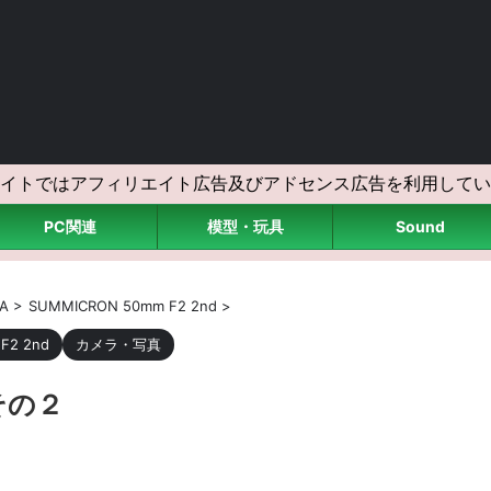
イトではアフィリエイト広告及びアドセンス広告を利用してい
PC関連
模型・玩具
Sound
CA
>
SUMMICRON 50mm F2 2nd
>
F2 2nd
カメラ・写真
その２