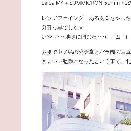
Leica M4＋SUMMICRON 50mm
レンジファインダーあるあるをやっち
分真っ黒でしたｗ
いや～･･･地味に凹むわ･･･( ；´Д｀)
お陰で中ノ島の公会堂とバラ園の写真
まぁいい勉強になったという事で、北