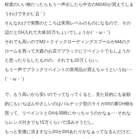
程度のいい物だったらもう一声出したら中古のM240が買えてしま
fujifilm
game
GR III
hobby
info
iPad
うわけですが(;´Д｀)
iPhone
K-1
Leica
LENS
LUMIX G100
そんなわけで実際のところは実用レベルのものになるので、その
LUMIX GF9
LUMIX L10
LUMIX S1
LUMIX S9
辺だとOH入れて大体30万ちょいでしょうか(´・ω・`)
それでも高いのでM2＋クイックローディングスプールかM4のク
M(Typ240)
minolta
MX
nikki
Nikon
ロームを買って大森のお店でブラックにリペイントでもしようか
OLYMPUS
om-1 II
OM-3
om-5 II
omsystem
と思ったりもしたものの、それでも20万くらい。
もう一声でブラックリペイントの実用品が買えちゃうというね･･･
osmo
osmo action3
panasonic
pc
(´・ω・`)
PEN E-P7
PENTAX
photo
Pocket 3
PS5
で、もう高いから安いのでってなってくると、見た目的にも金額
psobb
ricoh
SIGMA
SONY
sound
的にもいちばんやさしいのはバルナック型のライカIIIfの要OH物を
TAMRON
TG-6
THETA
VILTROX
X-T2
買って、リペイントとOHを同時にやっちゃうのかなぁ･･･それな
らレンズ付きでも15万くらいで済みそうだし。
X100F
X half
Xiaomi Pad 6
Xperia1VI
Z-1
もっと安価に済ますならDIIかDIIIあたりかなぁってなるんだけど、
Z5
Z6II
Z9
Z30
Z50II
Zf
Zfc