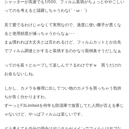
シャッターが高速でも1/500、フィルム装填がちょっとややこしい
ってのを考えると躊躇しちゃうわな(´・ω・`)
ZV-1 II
α1 II
α7CR
α6700
フィルムカメラ
フォクトレンダー
ライカIIf
ライカM4
ライカM10
見て愛でるわけじゃなくて実用なので、過度に使い勝手が悪くな
ると使用頻度が減っちゃうからなぁ･･･
ライカM10-R
ライカX2
ローライ35
まぁ慣れれば大丈夫とは言われるけど、フィルムカットとか出先
ローライコード
原神
でフィルム調達とかすると装填するのかなり面倒臭そうだしなぁ
ってのを延々とループして楽しんで？るわけですｗ 買うだけの
お金もないしね。
しかし、カメラを修理に出してつい他のカメラを買っちゃう気持
ちが良く分かりますわ。
ずーっとF3Limitedを何年も防湿庫で放置してた人間が言える事じ
ゃないけど、やっぱフィルムは楽しいです。
どう考えても自分の場合はデジタルがメインでフィルムはサブな