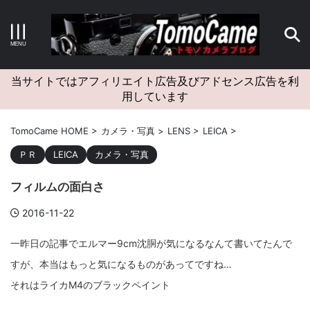
キーワードで検索する
当サイトではアフィリエイト広告及びアドセンス広告を利
用しています
カテゴリー
TomoCame HOME
>
カメラ・写真
>
LENS
>
LEICA
>
ＰＲ
LEICA
カメラ・写真
フィルムの面白さ
アーカイブ
2016-11-22
一昨日の記事でエルマー9cm沈胴が気になるなんて書いてたんで
すが、本当はもっと気になるものがあってですね…
タグクラウド
それはライカM4のブラックペイント
Canon
craft
EM5II
EOS Kiss X4
EOS R10