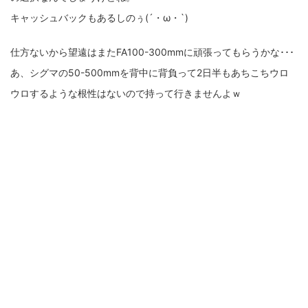
キャッシュバックもあるしのぅ(´・ω・`)
ZV-1 II
α1 II
α7CR
α6700
フィルムカメラ
仕方ないから望遠はまたFA100-300mmに頑張ってもらうかな･･･
フォクトレンダー
ライカIIf
ライカM4
ライカM10
あ、シグマの50-500mmを背中に背負って2日半もあちこちウロ
ライカM10-R
ライカX2
ローライ35
ウロするような根性はないので持って行きませんよｗ
ローライコード
原神