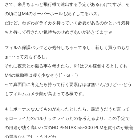
さて、来月ちょっと飛行機で遠出する予定があるわけですが、そ
fujifilm
game
GR III
hobby
info
iPad
の頃にはM4のオーバーホールも完了してるハズ。
iPhone
K-1
Leica
LENS
LUMIX G100
だけど、わざわざライカを持っていく必要があるのかという気持
LUMIX GF9
LUMIX L10
LUMIX S1
LUMIX S9
ちと持って行きたい気持ちのせめぎあいが起きてますｗ
M(Typ240)
minolta
MX
nikki
Nikon
フィルム保護バッグとか処分しちゃってるし、新しく買うのもな
ぁ･･･って気もするし。
OLYMPUS
om-1 II
OM-3
om-5 II
omsystem
それに夜景とか撮る事を考えたら、K-1はフル稼働するとしても
osmo
osmo action3
panasonic
pc
M4の稼働率は凄く少なそう(´・ω・`)
って真面目に考えたら持って行く要素はほぼ無いんだけど･･･どう
PEN E-P7
PENTAX
photo
Pocket 3
PS5
もフィルムカメラ熱が高まってる様です。
psobb
ricoh
SIGMA
SONY
sound
もしボーナスなんてものがあったとしたら、最近うだうだ言って
TAMRON
TG-6
THETA
VILTROX
X-T2
るローライだのバルナックライカだのを考えるより、この予定で
X100F
X half
Xiaomi Pad 6
Xperia1VI
Z-1
の用途が凄く高いハズのHD PENTAX 55-300 PLMを買うのが最善
の選択なんでしょうけどね。
Z5
Z6II
Z9
Z30
Z50II
Zf
Zfc