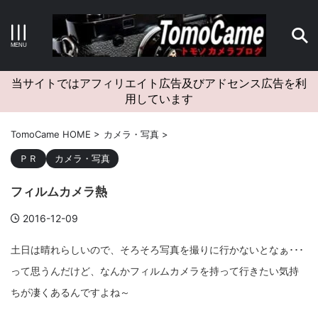
キーワードで検索する
当サイトではアフィリエイト広告及びアドセンス広告を利
用しています
カテゴリー
TomoCame HOME
>
カメラ・写真
>
ＰＲ
カメラ・写真
フィルムカメラ熱
アーカイブ
2016-12-09
土日は晴れらしいので、そろそろ写真を撮りに行かないとなぁ･･･
って思うんだけど、なんかフィルムカメラを持って行きたい気持
タグクラウド
ちが凄くあるんですよね～
Canon
craft
EM5II
EOS Kiss X4
EOS R10