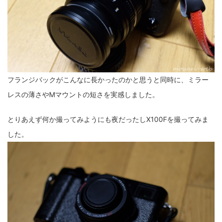
ZV-1 II
α1 II
α7CR
α6700
フィルムカメラ
フォクトレンダー
ライカIIf
ライカM4
ライカM10
ライカM10-R
ライカX2
ローライ35
フランジバックがこんなに長かったのかと思うと同時に、ミラー
ローライコード
原神
レスの薄さやMマウントの短さを実感しました。
とりあえず何か撮ってみようにも夜だったしX100Fを撮ってみま
した。