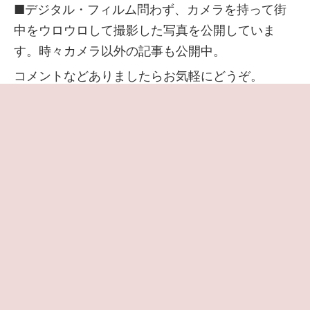
■デジタル・フィルム問わず、カメラを持って街
中をウロウロして撮影した写真を公開していま
す。時々カメラ以外の記事も公開中。
コメントなどありましたらお気軽にどうぞ。
当サイトはアフィリエイト広告で収益を得ていま
す。
アフィリエイトやサイトの詳細は
プロフィールペ
ージ
でご確認いただけます
◆
プライバシーポリシー・免責事項
◆
プライバシーと Cookie の設定
◆
お問い合わせはこちら
Amazonのアソシエイトとして、当メディアは適格販売により収入を得てい