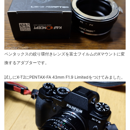
fujifilm
game
GR III
hobby
info
iPad
iPhone
K-1
Leica
LENS
LUMIX G100
LUMIX GF9
LUMIX L10
LUMIX S1
LUMIX S9
M(Typ240)
minolta
MX
nikki
Nikon
ペンタックスの絞り環付きレンズを富士フイルムのXマウントに変
OLYMPUS
om-1 II
OM-3
om-5 II
omsystem
換するアダプターです。
osmo
osmo action3
panasonic
pc
試しにX-T2にPENTAX-FA 43mm F1.9 Limitedをつけてみました。
PEN E-P7
PENTAX
photo
Pocket 3
PS5
psobb
ricoh
SIGMA
SONY
sound
TAMRON
TG-6
THETA
VILTROX
X-T2
X100F
X half
Xiaomi Pad 6
Xperia1VI
Z-1
Z5
Z6II
Z9
Z30
Z50II
Zf
Zfc