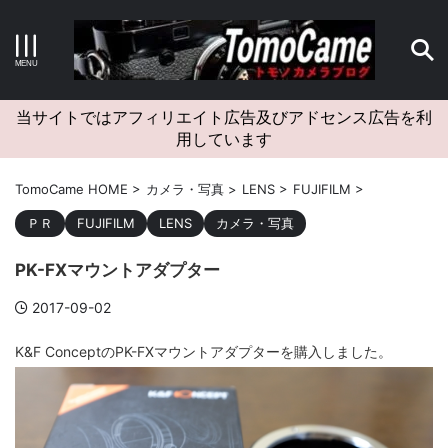
キーワードで検索する
当サイトではアフィリエイト広告及びアドセンス広告を利
用しています
カテゴリー
TomoCame HOME
>
カメラ・写真
>
LENS
>
FUJIFILM
>
ＰＲ
FUJIFILM
LENS
カメラ・写真
PK-FXマウントアダプター
アーカイブ
2017-09-02
K&F ConceptのPK-FXマウントアダプターを購入しました。
タグクラウド
Canon
craft
EM5II
EOS Kiss X4
EOS R10