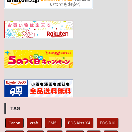
TAG
Canon
craft
EM5II
EOS Kiss X4
EOS R10