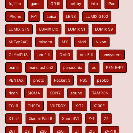
fujifilm
game
GR III
hobby
info
iPad
iPhone
K-1
Leica
LENS
LUMIX G100
LUMIX GF9
LUMIX L10
LUMIX S1
LUMIX S9
M(Typ240)
minolta
MX
nikki
Nikon
OLYMPUS
om-1 II
OM-3
om-5 II
omsystem
osmo
osmo action3
panasonic
pc
PEN E-P7
PENTAX
photo
Pocket 3
PS5
psobb
ricoh
SIGMA
SONY
sound
TAMRON
TG-6
THETA
VILTROX
X-T2
X100F
X half
Xiaomi Pad 6
Xperia1VI
Z-1
Z5
Z6II
Z9
Z30
Z50II
Zf
Zfc
ZV-1 II