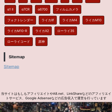
α1 II
α7CR
α6700
フィルムカメラ
フォクトレンダー
ライカIIf
ライカM4
ライカM10
ライカM10-R
ライカX2
ローライ35
ローライコード
原神
Sitemap
Sitemap
当サイトはもしもアフィリエイトやA8.net、LinkShareなどのアフィリエイ
トサービス、Google Adsenseなどの広告収入で運営を行っています