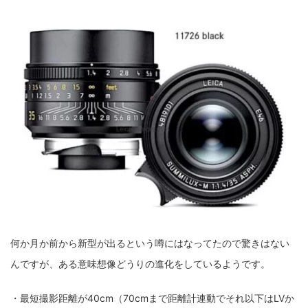
fujifilm
game
GR III
hobby
info
iPad
iPhone
K-1
Leica
LENS
LUMIX G100
LUMIX GF9
LUMIX L10
LUMIX S1
LUMIX S9
M(Typ240)
minolta
MX
nikki
Nikon
OLYMPUS
om-1 II
OM-3
om-5 II
omsystem
osmo
osmo action3
panasonic
pc
PEN E-P7
PENTAX
photo
Pocket 3
PS5
psobb
ricoh
SIGMA
SONY
sound
何か月か前から新型が出るという噂にはなってたので驚きはない
TAMRON
TG-6
THETA
VILTROX
X-T2
んですが、ある意味想像どうりの進化をしているようです。
X100F
X half
Xiaomi Pad 6
Xperia1VI
Z-1
・最短撮影距離が40cm（70cmまで距離計連動でそれ以下はLVか
Z5
Z6II
Z9
Z30
Z50II
Zf
Zfc