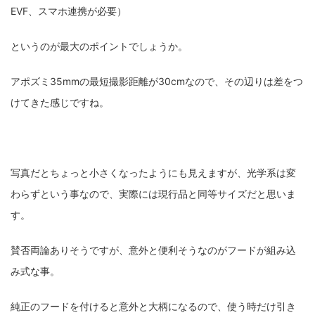
EVF、スマホ連携が必要）
ZV-1 II
α1 II
α7CR
α6700
フィルムカメラ
というのが最大のポイントでしょうか。
フォクトレンダー
ライカIIf
ライカM4
ライカM10
アポズミ35mmの最短撮影距離が30cmなので、その辺りは差をつ
ライカM10-R
ライカX2
ローライ35
けてきた感じですね。
ローライコード
原神
写真だとちょっと小さくなったようにも見えますが、光学系は変
わらずという事なので、実際には現行品と同等サイズだと思いま
す。
賛否両論ありそうですが、意外と便利そうなのがフードが組み込
み式な事。
純正のフードを付けると意外と大柄になるので、使う時だけ引き