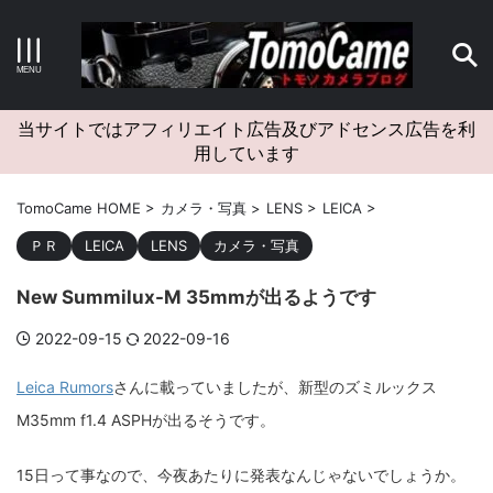
キーワードで検索する
当サイトではアフィリエイト広告及びアドセンス広告を利
用しています
カテゴリー
TomoCame HOME
>
カメラ・写真
>
LENS
>
LEICA
>
ＰＲ
LEICA
LENS
カメラ・写真
New Summilux-M 35mmが出るようです
アーカイブ
2022-09-15
2022-09-16
Leica Rumors
さんに載っていましたが、新型のズミルックス
M35mm f1.4 ASPHが出るそうです。
タグクラウド
Canon
craft
EM5II
EOS Kiss X4
EOS R10
15日って事なので、今夜あたりに発表なんじゃないでしょうか。