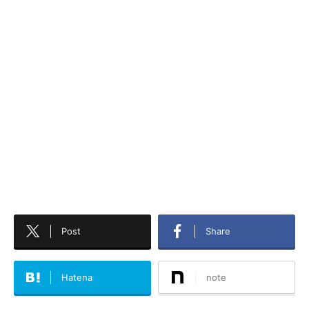
Post
Share
Hatena
note