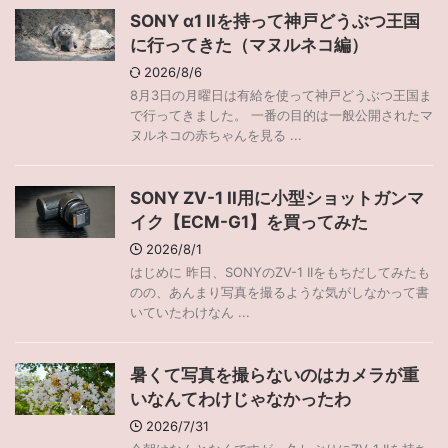
SONY α1 IIを持って神戸どうぶつ王国
に行ってきた（マヌルネコ編）
2026/8/6
8月3日の月曜日は有給を使って神戸どうぶつ王国ま
で行ってきました。 一番の目的は一般公開されたマ
ヌルネコの赤ちゃんを見る ...
SONY ZV-1 II用に小型ショットガンマ
イク【ECM-G1】を買ってみた
2026/8/1
はじめに 昨日、SONYのZV-1 IIをもちだしてみたも
のの、あんまり写真を撮るような気がしなかって書
いていたわけなん ...
暑くて写真を撮らないのはカメラが重
いなんてわけじゃなかったわ
2026/7/31