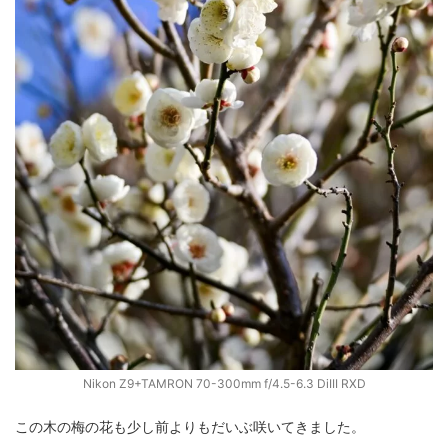
Nikon Z9+TAMRON 70-300mm f/4.5-6.3 DiIII RXD
この木の梅の花も少し前よりもだいぶ咲いてきました。