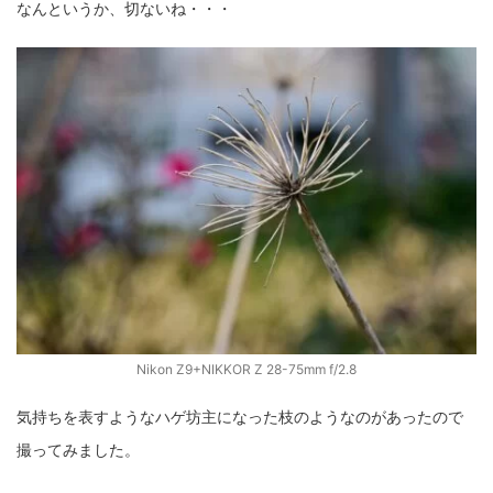
なんというか、切ないね・・・
ZV-1 II
α1 II
α7CR
α6700
フィルムカメラ
フォクトレンダー
ライカIIf
ライカM4
ライカM10
ライカM10-R
ライカX2
ローライ35
ローライコード
原神
Nikon Z9+NIKKOR Z 28-75mm f/2.8
気持ちを表すようなハゲ坊主になった枝のようなのがあったので
撮ってみました。