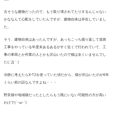
fujifilm
game
GR III
hobby
info
iPad
古そうな建物だったので、もう取り壊されてたりするんじゃない
iPhone
K-1
Leica
LENS
LUMIX G100
かななんて心配をしていたんですが、建物自体は存在していまし
LUMIX GF9
LUMIX L10
LUMIX S1
LUMIX S9
た。
M(Typ240)
minolta
MX
nikki
Nikon
そう、建物自体はあったんですが、あっちこっち掘り返して道路
工事をやっている年度末あるあるがすぐ近くで行われていて、工
OLYMPUS
om-1 II
OM-3
om-5 II
omsystem
事の車両とか作業の人とかも沢山いたので猫は全くいませんでし
osmo
osmo action3
panasonic
pc
た(;´Д｀)
PEN E-P7
PENTAX
photo
Pocket 3
PS5
冷静に考えたらX-T2を使っていた頃だから、猫が沢山いたのが6年
psobb
ricoh
SIGMA
SONY
sound
くらい前の話なんですよね・・・
TAMRON
TG-6
THETA
VILTROX
X-T2
野良猫や地域猫だったとしたらもう既にいない可能性の方が高い
X100F
X half
Xiaomi Pad 6
Xperia1VI
Z-1
わけで(´･ω･`)
Z5
Z6II
Z9
Z30
Z50II
Zf
Zfc