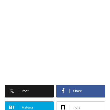
Post
Share
Hatena
note