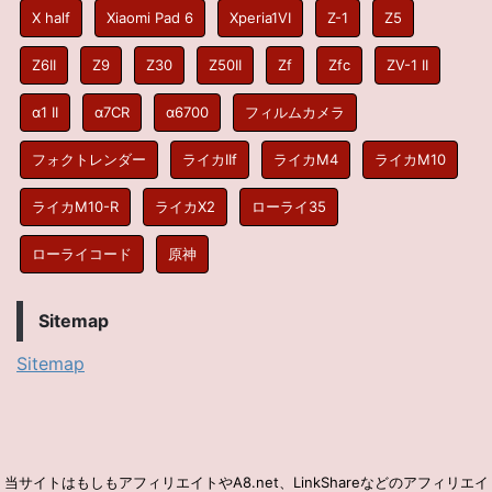
X half
Xiaomi Pad 6
Xperia1VI
Z-1
Z5
Z6II
Z9
Z30
Z50II
Zf
Zfc
ZV-1 II
α1 II
α7CR
α6700
フィルムカメラ
フォクトレンダー
ライカIIf
ライカM4
ライカM10
ライカM10-R
ライカX2
ローライ35
ローライコード
原神
Sitemap
Sitemap
当サイトはもしもアフィリエイトやA8.net、LinkShareなどのアフィリエイ