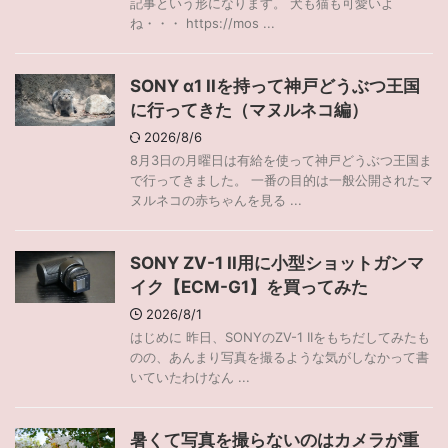
記事という形になります。 犬も猫も可愛いよ
ね・・・ https://mos ...
SONY α1 IIを持って神戸どうぶつ王国
に行ってきた（マヌルネコ編）
2026/8/6
8月3日の月曜日は有給を使って神戸どうぶつ王国ま
で行ってきました。 一番の目的は一般公開されたマ
ヌルネコの赤ちゃんを見る ...
SONY ZV-1 II用に小型ショットガンマ
イク【ECM-G1】を買ってみた
2026/8/1
はじめに 昨日、SONYのZV-1 IIをもちだしてみたも
のの、あんまり写真を撮るような気がしなかって書
いていたわけなん ...
暑くて写真を撮らないのはカメラが重