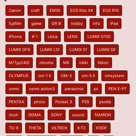
Canon
craft
EM5II
EOS Kiss X4
EOS R10
fujifilm
game
GR III
hobby
info
iPad
iPhone
K-1
Leica
LENS
LUMIX G100
LUMIX GF9
LUMIX L10
LUMIX S1
LUMIX S9
M(Typ240)
minolta
MX
nikki
Nikon
OLYMPUS
om-1 II
OM-3
om-5 II
omsystem
osmo
osmo action3
panasonic
pc
PEN E-P7
PENTAX
photo
Pocket 3
PS5
psobb
ricoh
SIGMA
SONY
sound
TAMRON
TG-6
THETA
VILTROX
X-T2
X100F