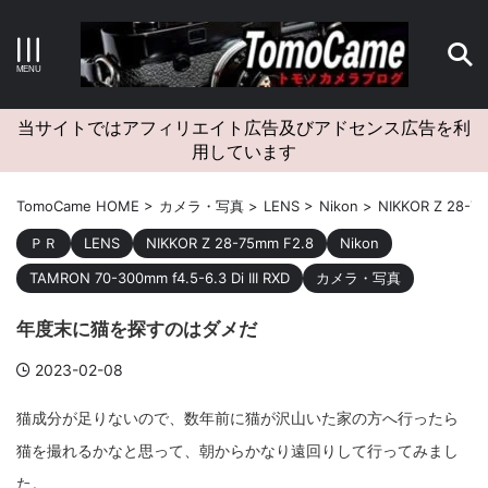
キーワードで検索する
当サイトではアフィリエイト広告及びアドセンス広告を利
用しています
カテゴリー
TomoCame HOME
>
カメラ・写真
>
LENS
>
Nikon
>
NIKKOR Z 28-7
ＰＲ
LENS
NIKKOR Z 28-75mm F2.8
Nikon
TAMRON 70-300mm f4.5-6.3 Di III RXD
カメラ・写真
アーカイブ
年度末に猫を探すのはダメだ
2023-02-08
猫成分が足りないので、数年前に猫が沢山いた家の方へ行ったら
タグクラウド
猫を撮れるかなと思って、朝からかなり遠回りして行ってみまし
Canon
craft
EM5II
EOS Kiss X4
EOS R10
た。