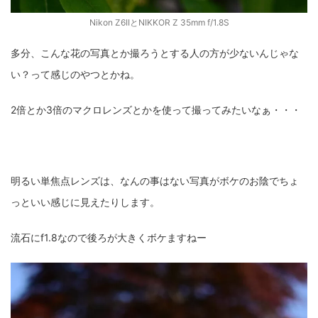
Nikon Z6IIとNIKKOR Z 35mm f/1.8S
多分、こんな花の写真とか撮ろうとする人の方が少ないんじゃな
い？って感じのやつとかね。
2倍とか3倍のマクロレンズとかを使って撮ってみたいなぁ・・・
明るい単焦点レンズは、なんの事はない写真がボケのお陰でちょ
っといい感じに見えたりします。
流石にf1.8なので後ろが大きくボケますねー