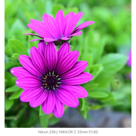
ZV-1 II
α1 II
α7CR
α6700
フィルムカメラ
フォクトレンダー
ライカIIf
ライカM4
ライカM10
ライカM10-R
ライカX2
ローライ35
ローライコード
原神
Nikon Z6IIとNIKKOR Z 35mm f/1.8S