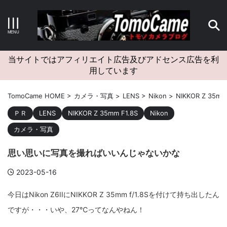
キーワードで検索する
当サイトではアフィリエイト広告及びアドセンス広告を利
用しています
カテゴリー
TomoCame HOME
>
カメラ・写真
>
LENS
>
Nikon
>
NIKKOR Z 35mm
ＰＲ
LENS
NIKKOR Z 35mm F1.8S
Nikon
カメラ・写真
アーカイブ
思い思いに写真を撮ればいいんじゃないかな
2023-05-16
今日はNikon Z6IIにNIKKOR Z 35mm f/1.8Sを付けて持ち出したん
タグクラウド
ですが・・・いや、27℃ってなんやねん！
Canon
craft
EM5II
EOS Kiss X4
EOS R10