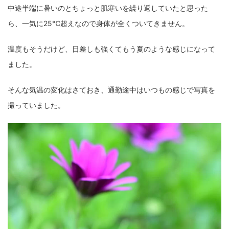
中途半端に暑いのとちょっと肌寒いを繰り返していたと思った
fujifilm
game
GR III
hobby
info
iPad
ら、一気に25℃超えなので身体が全くついてきません。
iPhone
K-1
Leica
LENS
LUMIX G100
温度もそうだけど、日差しも強くてもう夏のような感じになって
LUMIX GF9
LUMIX L10
LUMIX S1
LUMIX S9
ました。
M(Typ240)
minolta
MX
nikki
Nikon
そんな気温の変化はさておき、通勤途中はいつもの感じで写真を
OLYMPUS
om-1 II
OM-3
om-5 II
omsystem
撮っていました。
osmo
osmo action3
panasonic
pc
PEN E-P7
PENTAX
photo
Pocket 3
PS5
psobb
ricoh
SIGMA
SONY
sound
TAMRON
TG-6
THETA
VILTROX
X-T2
X100F
X half
Xiaomi Pad 6
Xperia1VI
Z-1
Z5
Z6II
Z9
Z30
Z50II
Zf
Zfc