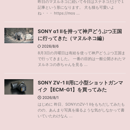
昨日のマヌルネコに続いて今日はスナネコだけで１
記事という形になります。 犬も猫も可愛いよ
ね・・・ https://mos ...
SONY α1 IIを持って神戸どうぶつ王国
に行ってきた（マヌルネコ編）
2026/8/6
8月3日の月曜日は有給を使って神戸どうぶつ王国ま
で行ってきました。 一番の目的は一般公開されたマ
ヌルネコの赤ちゃんを見る ...
SONY ZV-1 II用に小型ショットガンマ
イク【ECM-G1】を買ってみた
2026/8/1
はじめに 昨日、SONYのZV-1 IIをもちだしてみたも
のの、あんまり写真を撮るような気がしなかって書
いていたわけなん ...