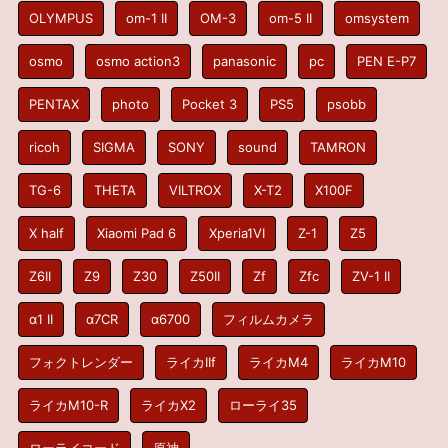
OLYMPUS
om-1 II
OM-3
om-5 II
omsystem
osmo
osmo action3
panasonic
pc
PEN E-P7
PENTAX
photo
Pocket 3
PS5
psobb
ricoh
SIGMA
SONY
sound
TAMRON
TG-6
THETA
VILTROX
X-T2
X100F
X half
Xiaomi Pad 6
Xperia1VI
Z-1
Z5
Z6II
Z9
Z30
Z50II
Zf
Zfc
ZV-1 II
α1 II
α7CR
α6700
フィルムカメラ
フォクトレンダー
ライカIIf
ライカM4
ライカM10
ライカM10-R
ライカX2
ローライ35
ローライコード
原神