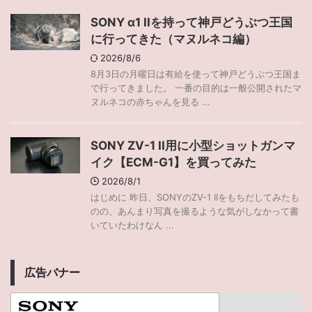
SONY α1 IIを持って神戸どうぶつ王国
に行ってきた（マヌルネコ編）
2026/8/6
8月3日の月曜日は有給を使って神戸どうぶつ王国ま
で行ってきました。 一番の目的は一般公開されたマ
ヌルネコの赤ちゃんを見る ...
SONY ZV-1 II用に小型ショットガンマ
イク【ECM-G1】を買ってみた
2026/8/1
はじめに 昨日、SONYのZV-1 IIをもちだしてみたも
のの、あんまり写真を撮るような気がしなかって書
いていたわけなん ...
広告バナー