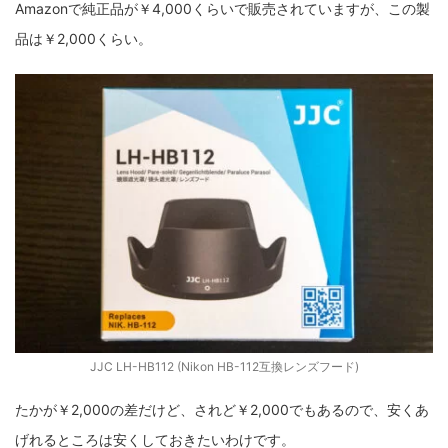
Amazonで純正品が￥4,000くらいで販売されていますが、この製
品は￥2,000くらい。
ZV-1 II
α1 II
α7CR
α6700
フィルムカメラ
フォクトレンダー
ライカIIf
ライカM4
ライカM10
ライカM10-R
ライカX2
ローライ35
ローライコード
原神
JJC LH-HB112 (Nikon HB-112互換レンズフード)
たかが￥2,000の差だけど、されど￥2,000でもあるので、安くあ
げれるところは安くしておきたいわけです。