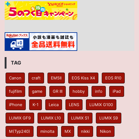
TAG
Canon
craft
EM5II
EOS Kiss X4
EOS R10
fujifilm
game
GR III
hobby
info
iPad
iPhone
K-1
Leica
LENS
LUMIX G100
LUMIX GF9
LUMIX L10
LUMIX S1
LUMIX S9
M(Typ240)
minolta
MX
nikki
Nikon