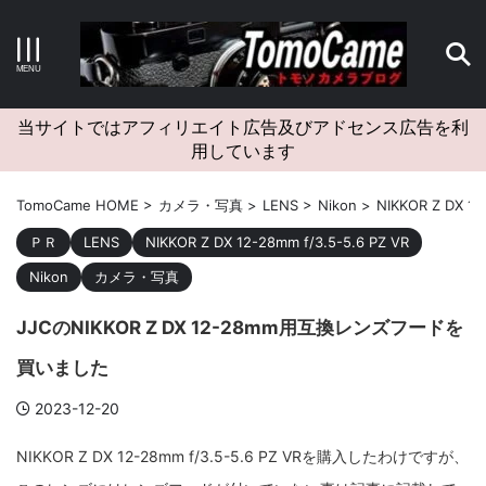
キーワードで検索する
当サイトではアフィリエイト広告及びアドセンス広告を利
用しています
カテゴリー
TomoCame HOME
>
カメラ・写真
>
LENS
>
Nikon
>
NIKKOR Z DX 12
ＰＲ
LENS
NIKKOR Z DX 12-28mm f/3.5-5.6 PZ VR
Nikon
カメラ・写真
アーカイブ
JJCのNIKKOR Z DX 12-28mm用互換レンズフードを
買いました
2023-12-20
タグクラウド
NIKKOR Z DX 12-28mm f/3.5-5.6 PZ VRを購入したわけですが、
Canon
craft
EM5II
EOS Kiss X4
EOS R10