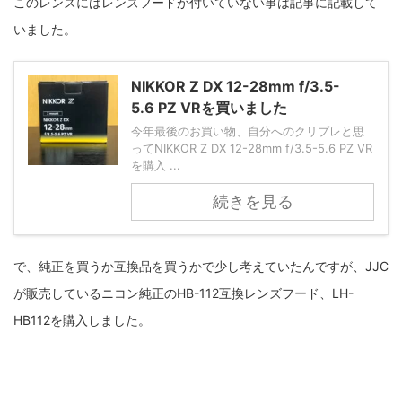
このレンズにはレンズフードが付いていない事は記事に記載して
fujifilm
game
GR III
hobby
info
iPad
いました。
iPhone
K-1
Leica
LENS
LUMIX G100
NIKKOR Z DX 12-28mm f/3.5-
LUMIX GF9
LUMIX L10
LUMIX S1
LUMIX S9
5.6 PZ VRを買いました
M(Typ240)
minolta
MX
nikki
Nikon
今年最後のお買い物、自分へのクリプレと思
ってNIKKOR Z DX 12-28mm f/3.5-5.6 PZ VR
を購入 ...
OLYMPUS
om-1 II
OM-3
om-5 II
omsystem
続きを見る
osmo
osmo action3
panasonic
pc
PEN E-P7
PENTAX
photo
Pocket 3
PS5
で、純正を買うか互換品を買うかで少し考えていたんですが、JJC
psobb
ricoh
SIGMA
SONY
sound
が販売しているニコン純正のHB-112互換レンズフード、LH-
HB112を購入しました。
TAMRON
TG-6
THETA
VILTROX
X-T2
X100F
X half
Xiaomi Pad 6
Xperia1VI
Z-1
Z5
Z6II
Z9
Z30
Z50II
Zf
Zfc