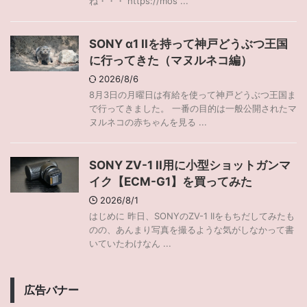
ね・・・ https://mos ...
SONY α1 IIを持って神戸どうぶつ王国
に行ってきた（マヌルネコ編）
2026/8/6
8月3日の月曜日は有給を使って神戸どうぶつ王国ま
で行ってきました。 一番の目的は一般公開されたマ
ヌルネコの赤ちゃんを見る ...
SONY ZV-1 II用に小型ショットガンマ
イク【ECM-G1】を買ってみた
2026/8/1
はじめに 昨日、SONYのZV-1 IIをもちだしてみたも
のの、あんまり写真を撮るような気がしなかって書
いていたわけなん ...
広告バナー