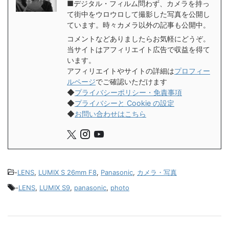
■デジタル・フィルム問わず、カメラを持っ
て街中をウロウロして撮影した写真を公開し
ています。時々カメラ以外の記事も公開中。
コメントなどありましたらお気軽にどうぞ。
当サイトはアフィリエイト広告で収益を得て
います。
アフィリエイトやサイトの詳細は
プロフィー
ルページ
でご確認いただけます
◆
プライバシーポリシー・免責事項
◆
プライバシーと Cookie の設定
◆
お問い合わせはこちら
-
LENS
,
LUMIX S 26mm F8
,
Panasonic
,
カメラ・写真
-
LENS
,
LUMIX S9
,
panasonic
,
photo