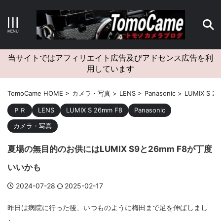
キーワードで検索する
当サイトではアフィリエイト広告及びアドセンス広告を利
用しています
カテゴリー
TomoCame HOME
>
カメラ・写真
>
LENS
>
Panasonic
>
LUMIX S 2
ＰＲ
LENS
LUMIX S 26mm F8
Panasonic
カメラ・写真
アーカイブ
夏場の無目的のお供にはLUMIX S9と26mm F8が丁度
いいかも
2024-07-28
2025-02-17
タグクラウド
昨日は病院に行った後、いつものように梅田まで足を伸ばしまし
Canon
craft
EM5II
EOS Kiss X4
EOS R10