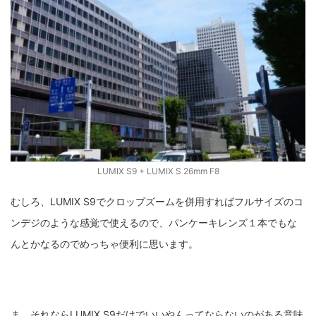
ZV-1 II
α1 II
α7CR
α6700
フィルムカメラ
フォクトレンダー
ライカIIf
ライカM4
ライカM10
ライカM10-R
ライカX2
ローライ35
ローライコード
原神
LUMIX S9 + LUMIX S 26mm F8
むしろ、LUMIX S9でクロップズームを併用すればフルサイズのコ
ンデジのような感覚で使えるので、パンケーキレンズ１本でもな
んとかなるのでめっちゃ便利に思います。
ま、それならLUMIX S9だけでいいやんってならないのがある意味