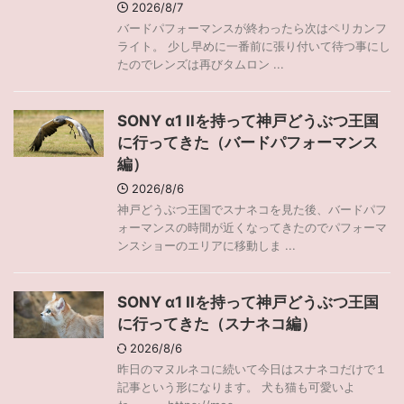
2026/8/7
バードパフォーマンスが終わったら次はペリカンフ
ライト。 少し早めに一番前に張り付いて待つ事にし
たのでレンズは再びタムロン ...
SONY α1 IIを持って神戸どうぶつ王国
に行ってきた（バードパフォーマンス
編）
2026/8/6
神戸どうぶつ王国でスナネコを見た後、バードパフ
ォーマンスの時間が近くなってきたのでパフォーマ
ンスショーのエリアに移動しま ...
SONY α1 IIを持って神戸どうぶつ王国
に行ってきた（スナネコ編）
2026/8/6
昨日のマヌルネコに続いて今日はスナネコだけで１
記事という形になります。 犬も猫も可愛いよ