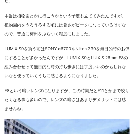
た。
fujifilm
game
GR III
hobby
info
iPad
本当は植物園とかに行こうかという予定も立ててみたんですが、
iPhone
K-1
Leica
LENS
LUMIX G100
植物園内をうろうろする頃には暑さがピークになっているはずな
LUMIX GF9
LUMIX L10
LUMIX S1
LUMIX S9
ので、普通に梅田をぶらつく程度にしました。
M(Typ240)
minolta
MX
nikki
Nikon
LUMIX S9を買う前はSONY α6700やNikon Z30を無目的時のお供
OLYMPUS
om-1 II
OM-3
om-5 II
omsystem
にすることが多かったんですが、LUMIX S9とLUIX S 26mm F8の
組み合わせって無目的な時の持ち歩きには丁度いいのかもしれな
osmo
osmo action3
panasonic
pc
いなと使っていくうちに感じるようになりました。
PEN E-P7
PENTAX
photo
Pocket 3
PS5
F8という暗いレンズになりますが、この時期だとF11とかまで絞り
psobb
ricoh
SIGMA
SONY
sound
たくなる事も多いので、レンズの暗さはあまりデメリットには感
TAMRON
TG-6
THETA
VILTROX
X-T2
ませんね。
X100F
X half
Xiaomi Pad 6
Xperia1VI
Z-1
Z5
Z6II
Z9
Z30
Z50II
Zf
Zfc