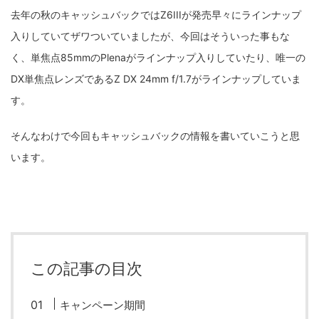
fujifilm
game
GR III
hobby
info
iPad
去年の秋のキャッシュバックではZ6IIIが発売早々にラインナップ
入りしていてザワついていましたが、今回はそういった事もな
iPhone
K-1
Leica
LENS
LUMIX G100
く、単焦点85mmのPlenaがラインナップ入りしていたり、唯一の
LUMIX GF9
LUMIX L10
LUMIX S1
LUMIX S9
DX単焦点レンズであるZ DX 24mm f/1.7がラインナップしていま
す。
M(Typ240)
minolta
MX
nikki
Nikon
OLYMPUS
om-1 II
OM-3
om-5 II
omsystem
そんなわけで今回もキャッシュバックの情報を書いていこうと思
います。
osmo
osmo action3
panasonic
pc
PEN E-P7
PENTAX
photo
Pocket 3
PS5
psobb
ricoh
SIGMA
SONY
sound
TAMRON
TG-6
THETA
VILTROX
X-T2
この記事の目次
X100F
X half
Xiaomi Pad 6
Xperia1VI
Z-1
キャンペーン期間
Z5
Z6II
Z9
Z30
Z50II
Zf
Zfc