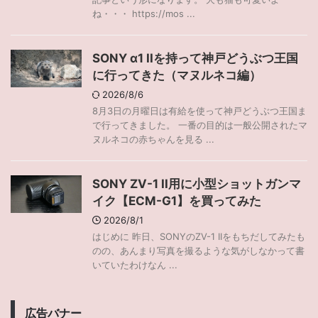
ね・・・ https://mos ...
SONY α1 IIを持って神戸どうぶつ王国
に行ってきた（マヌルネコ編）
2026/8/6
8月3日の月曜日は有給を使って神戸どうぶつ王国ま
で行ってきました。 一番の目的は一般公開されたマ
ヌルネコの赤ちゃんを見る ...
SONY ZV-1 II用に小型ショットガンマ
イク【ECM-G1】を買ってみた
2026/8/1
はじめに 昨日、SONYのZV-1 IIをもちだしてみたも
のの、あんまり写真を撮るような気がしなかって書
いていたわけなん ...
広告バナー