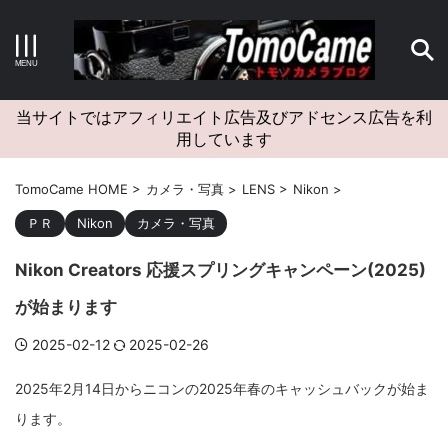
キーワードで検索する
当サイトではアフィリエイト広告及びアドセンス広告を利
用しています
カテゴリー
TomoCame HOME
>
カメラ・写真
>
LENS
>
Nikon
>
ＰＲ
Nikon
カメラ・写真
Nikon Creators 応援スプリングキャンペーン(2025)
アーカイブ
が始まります
2025-02-12
2025-02-26
タグクラウド
2025年2月14日からニコンの2025年春のキャッシュバックが始ま
ります。
Canon
craft
EM5II
EOS Kiss X4
EOS R10