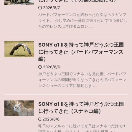
2026/8/7
バードパフォーマンスが終わったら次はペリカンフ
ライト。 少し早めに一番前に張り付いて待つ事にし
たのでレンズは再びタムロン ...
SONY α1 IIを持って神戸どうぶつ王国
に行ってきた（バードパフォーマンス
編）
2026/8/6
神戸どうぶつ王国でスナネコを見た後、バードパフ
ォーマンスの時間が近くなってきたのでパフォーマ
ンスショーのエリアに移動しま ...
SONY α1 IIを持って神戸どうぶつ王国
に行ってきた（スナネコ編）
2026/8/6
昨日のマヌルネコに続いて今日はスナネコだけで１
記事という形になります。 犬も猫も可愛いよ