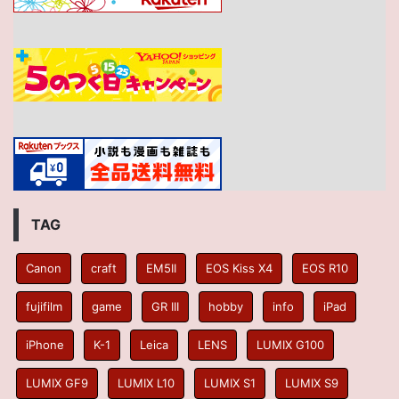
TAG
Canon
craft
EM5II
EOS Kiss X4
EOS R10
fujifilm
game
GR III
hobby
info
iPad
iPhone
K-1
Leica
LENS
LUMIX G100
LUMIX GF9
LUMIX L10
LUMIX S1
LUMIX S9