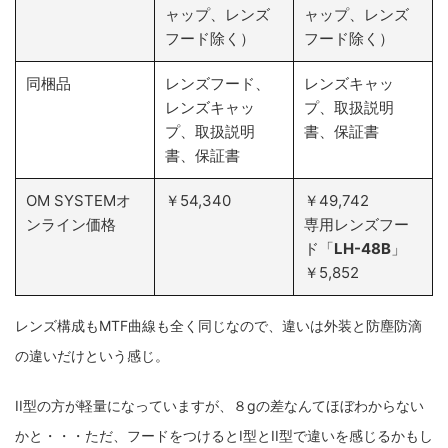
ャップ、レンズ
ャップ、レンズ
フード除く）
フード除く）
同梱品
レンズフード、
レンズキャッ
レンズキャッ
プ、取扱説明
プ、取扱説明
書、保証書
書、保証書
OM SYSTEMオ
￥54,340
￥49,742
ンライン価格
専用レンズフー
ド「
LH-48B
」
￥5,852
レンズ構成もMTF曲線も全く同じなので、違いは外装と防塵防滴
の違いだけという感じ。
II型の方が軽量になっていますが、８gの差なんてほぼわからない
かと・・・ただ、フードをつけるとI型とII型で違いを感じるかもし