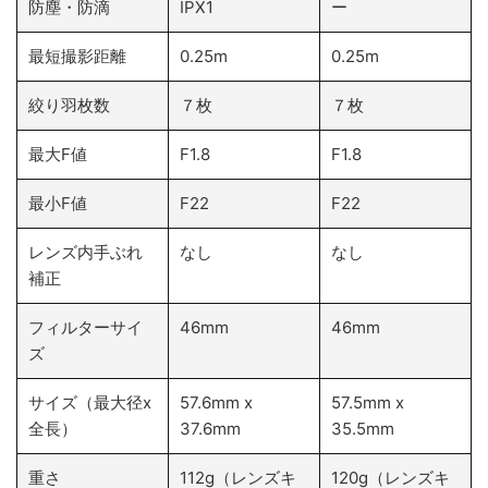
防塵・防滴
IPX1
ー
最短撮影距離
0.25m
0.25m
絞り羽枚数
７枚
７枚
最大F値
F1.8
F1.8
最小F値
F22
F22
レンズ内手ぶれ
なし
なし
補正
フィルターサイ
46mm
46mm
ズ
サイズ（最大径x
57.6mm x
57.5mm x
全長）
37.6mm
35.5mm
重さ
112g（レンズキ
120g（レンズキ