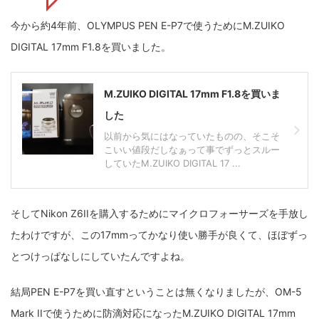
今から約4年前、OLYMPUS PEN E-P7で使うためにM.ZUIKO
ZV-1 II
α1 II
α7CR
α6700
フィルムカメラ
DIGITAL 17mm F1.8を買いました。
フォクトレンダー
ライカIIf
ライカM4
ライカM10
ライカM10-R
ライカX2
ローライ35
M.ZUIKO DIGITAL 17mm F1.8を買いま
した
ローライコード
原神
以前から気にはなっていたものの、そこそ
こいい値段だしなぁって事でずっとスルー
していたM.ZUIKO DIGITAL 17 ...
そしてNikon Z6IIを購入するためにマイクロフォーサーズを手放し
たわけですが、この17mmってかなり使い勝手が良くて、ほぼずっ
とつけっぱなしにしていたんですよね。
結局PEN E-P7を買い直すということは無くなりましたが、OM-5
Mark IIで使うために防滴対応になったM.ZUIKO DIGITAL 17mm