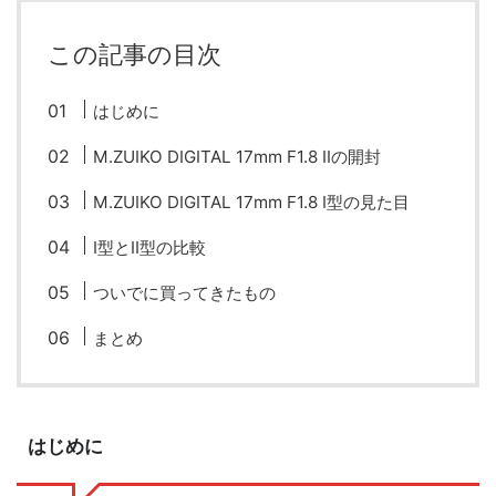
fujifilm
game
GR III
hobby
info
iPad
この記事の目次
iPhone
K-1
Leica
LENS
LUMIX G100
はじめに
LUMIX GF9
LUMIX L10
LUMIX S1
LUMIX S9
M.ZUIKO DIGITAL 17mm F1.8 IIの開封
M(Typ240)
minolta
MX
nikki
Nikon
M.ZUIKO DIGITAL 17mm F1.8 I型の見た目
OLYMPUS
om-1 II
OM-3
om-5 II
omsystem
I型とII型の比較
osmo
osmo action3
panasonic
pc
ついでに買ってきたもの
PEN E-P7
PENTAX
photo
Pocket 3
PS5
まとめ
psobb
ricoh
SIGMA
SONY
sound
TAMRON
TG-6
THETA
VILTROX
X-T2
はじめに
X100F
X half
Xiaomi Pad 6
Xperia1VI
Z-1
Z5
Z6II
Z9
Z30
Z50II
Zf
Zfc