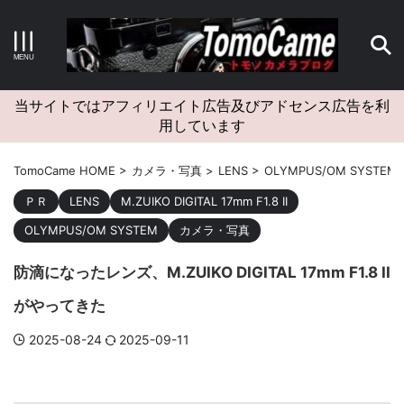
キーワードで検索する
当サイトではアフィリエイト広告及びアドセンス広告を利
用しています
カテゴリー
TomoCame HOME
>
カメラ・写真
>
LENS
>
OLYMPUS/OM SYSTEM
ＰＲ
LENS
M.ZUIKO DIGITAL 17mm F1.8 II
OLYMPUS/OM SYSTEM
カメラ・写真
アーカイブ
防滴になったレンズ、M.ZUIKO DIGITAL 17mm F1.8 II
がやってきた
2025-08-24
2025-09-11
タグクラウド
Canon
craft
EM5II
EOS Kiss X4
EOS R10