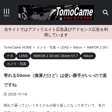
キーワードで検索する
当サイトではアフィリエイト広告及びアドセンス広告を利
用しています
カテゴリー
TomoCame HOME
>
カメラ・写真
>
LENS
>
Nikon
>
NIKKOR Z DX MC
ＰＲ
LENS
NIKKOR Z DX MC 35mm f/1.7
Nikon
カメラ・写真
アーカイブ
寄れる50mm（換算だけど）は使い勝手がいいので楽
ですね
2025-11-14
タグクラウド
晴れて曇ってというサイクルが繰り返しになってきていて、冬の
Canon
craft
EM5II
EOS Kiss X4
EOS R10