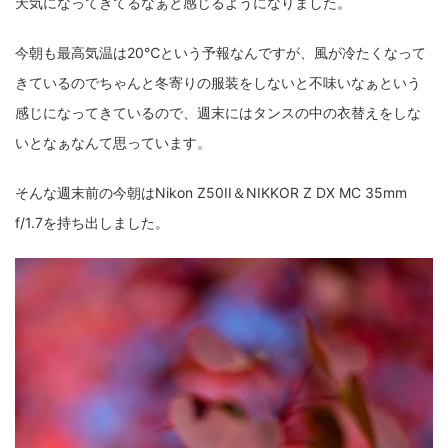
天気になってきてるなぁと感じるようになりました。
fujifilm
game
GR III
hobby
info
iPad
今朝も最高気温は20℃という予報なんですが、風が冷たくなって
iPhone
K-1
Leica
LENS
LUMIX G100
きているのでちゃんと冬寄りの服装をしないと不味いなぁという
LUMIX GF9
LUMIX L10
LUMIX S1
LUMIX S9
感じになってきているので、週末にはタンスの中の衣替えをしな
いとなぁなんて思っています。
M(Typ240)
minolta
MX
nikki
Nikon
OLYMPUS
om-1 II
OM-3
om-5 II
omsystem
そんな週末前の今朝はNikon Z50II＆NIKKOR Z DX MC 35mm
f/1.7を持ち出しました。
osmo
osmo action3
panasonic
pc
PEN E-P7
PENTAX
photo
Pocket 3
PS5
psobb
ricoh
SIGMA
SONY
sound
TAMRON
TG-6
THETA
VILTROX
X-T2
X100F
X half
Xiaomi Pad 6
Xperia1VI
Z-1
Z5
Z6II
Z9
Z30
Z50II
Zf
Zfc