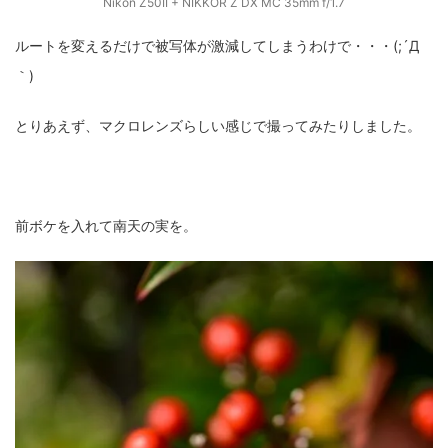
Nikon Z50II + NIKKOR Z DX MC 35mm f/1.7
ルートを変えるだけで被写体が激減してしまうわけで・・・(;´Д
｀)
とりあえず、マクロレンズらしい感じで撮ってみたりしました。
前ボケを入れて南天の実を。