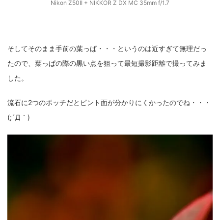
Nikon Z50II + NIKKOR Z DX MC 35mm f/1.7
そしてそのまま手前の葉っぱ・・・というのは近すぎて無理だっ
たので、葉っぱの際の黒い点を狙って最短撮影距離で撮ってみま
した。
流石に2つのポッチだとピント面が分かりにくかったのでね・・・
(;´Д｀)