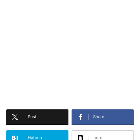
Post
Share
Hatena
note