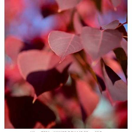
ZV-1 II
α1 II
α7CR
α6700
フィルムカメラ
フォクトレンダー
ライカIIf
ライカM4
ライカM10
ライカM10-R
ライカX2
ローライ35
ローライコード
原神