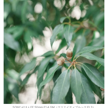
SONY α1 II + FE 50mm F1.4 GM（クリエイティブルック:FL3）