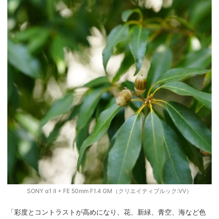
SONY α1 II + FE 50mm F1.4 GM（クリエイティブルック:VV）
「彩度とコントラストが高めになり、花、新緑、青空、海など色