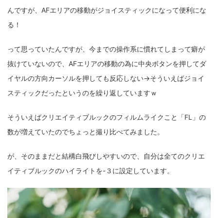
fujifilm
game
GR III
hobby
info
iPad
んですが、AFエリアの移動がジョイスティックになって便利にな
る！
iPhone
K-1
Leica
LENS
LUMIX G100
って思っていたんですが、今までの操作系に慣れてしまって癖が
LUMIX GF9
LUMIX L10
LUMIX S1
LUMIX S9
抜けていないので、AFエリアの移動の為に中央ボタンを押してダ
M(Typ240)
minolta
MX
nikki
Nikon
イヤルの方向カーソルを押しても反応しない→そういえばジョイ
OLYMPUS
om-1 II
OM-3
om-5 II
omsystem
スティックだったというのを繰り返していますｗ
osmo
osmo action3
panasonic
pc
そういえばクリエイティブルックのフィルムライクこと「FL」の
数が増えていたのでちょっと撮り比べてみました。
PEN E-P7
PENTAX
photo
Pocket 3
PS5
psobb
ricoh
SIGMA
SONY
sound
が、そのままだと結構白飛びしやすいので、自分は全てのクリエ
イティブルックのハイライトを-３に設定しています。
TAMRON
TG-6
THETA
VILTROX
X-T2
X100F
X half
Xiaomi Pad 6
Xperia1VI
Z-1
Z5
Z6II
Z9
Z30
Z50II
Zf
Zfc