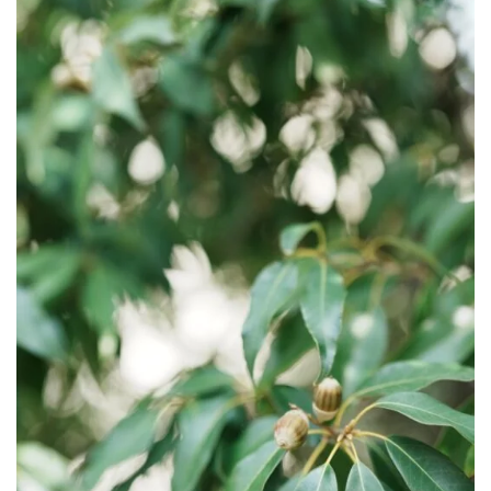
ZV-1 II
α1 II
α7CR
α6700
フィルムカメラ
フォクトレンダー
ライカIIf
ライカM4
ライカM10
ライカM10-R
ライカX2
ローライ35
ローライコード
原神