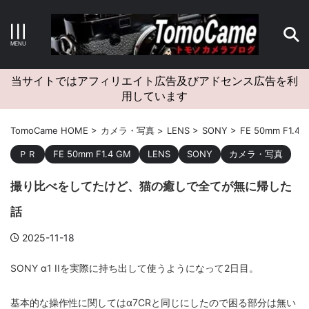
キーワードで検索する
当サイトではアフィリエイト広告及びアドセンス広告を利
用しています
カテゴリー
TomoCame HOME
>
カメラ・写真
>
LENS
>
SONY
>
FE 50mm F1.4 
ＰＲ
FE 50mm F1.4 GM
LENS
SONY
カメラ・写真
撮り比べをしてたけど、猫の癒しで全てが無に帰した
アーカイブ
話
2025-11-18
タグクラウド
SONY α1 IIを実際に持ち出して使うようになって2日目。
Canon
craft
EM5II
EOS Kiss X4
EOS R10
基本的な操作性に関してはα7CRと同じにしたので困る部分は無い