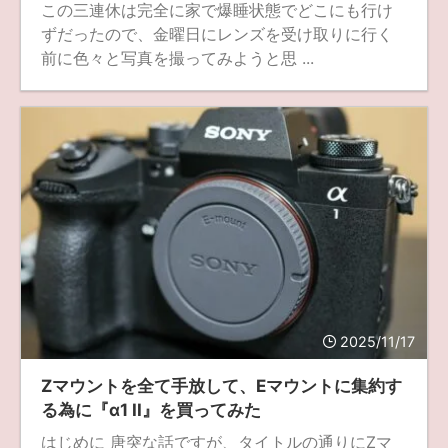
この三連休は完全に家で爆睡状態でどこにも行け
ずだったので、金曜日にレンズを受け取りに行く
前に色々と写真を撮ってみようと思 ...
2025/11/17
Zマウントを全て手放して、Eマウントに集約す
る為に『α1 II』を買ってみた
はじめに 唐突な話ですが、タイトルの通りにZマ