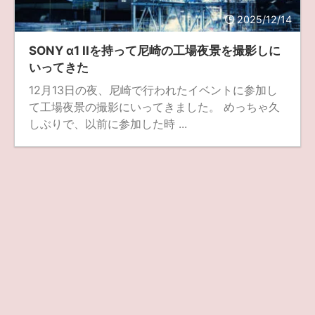
2025/12/14
ZV-1 II
α1 II
α7CR
α6700
フィルムカメラ
SONY α1 IIを持って尼崎の工場夜景を撮影しに
フォクトレンダー
ライカIIf
ライカM4
ライカM10
いってきた
ライカM10-R
ライカX2
ローライ35
12月13日の夜、尼崎で行われたイベントに参加し
て工場夜景の撮影にいってきました。 めっちゃ久
ローライコード
原神
しぶりで、以前に参加した時 ...