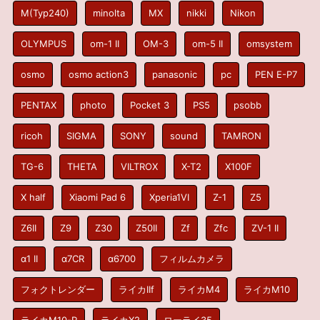
M(Typ240)
minolta
MX
nikki
Nikon
OLYMPUS
om-1 II
OM-3
om-5 II
omsystem
osmo
osmo action3
panasonic
pc
PEN E-P7
PENTAX
photo
Pocket 3
PS5
psobb
ricoh
SIGMA
SONY
sound
TAMRON
TG-6
THETA
VILTROX
X-T2
X100F
X half
Xiaomi Pad 6
Xperia1VI
Z-1
Z5
Z6II
Z9
Z30
Z50II
Zf
Zfc
ZV-1 II
α1 II
α7CR
α6700
フィルムカメラ
フォクトレンダー
ライカIIf
ライカM4
ライカM10
ライカM10-R
ライカX2
ローライ35