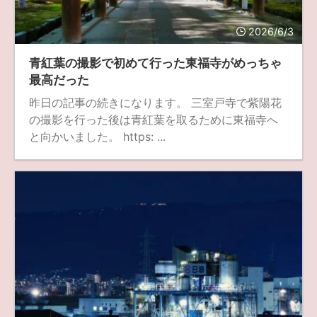
fujifilm
game
GR III
hobby
info
iPad
2026/6/3
iPhone
K-1
Leica
LENS
LUMIX G100
青紅葉の撮影で初めて行った東福寺がめっちゃ
LUMIX GF9
LUMIX L10
LUMIX S1
LUMIX S9
最高だった
昨日の記事の続きになります。 三室戸寺で紫陽花
M(Typ240)
minolta
MX
nikki
Nikon
の撮影を行った後は青紅葉を取るために東福寺へ
OLYMPUS
om-1 II
OM-3
om-5 II
omsystem
と向かいました。 https: ...
osmo
osmo action3
panasonic
pc
PEN E-P7
PENTAX
photo
Pocket 3
PS5
psobb
ricoh
SIGMA
SONY
sound
TAMRON
TG-6
THETA
VILTROX
X-T2
X100F
X half
Xiaomi Pad 6
Xperia1VI
Z-1
Z5
Z6II
Z9
Z30
Z50II
Zf
Zfc