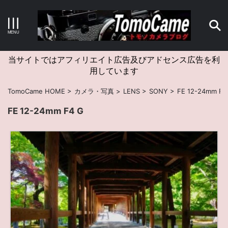
キーワードで検索する
当サイトではアフィリエイト広告及びアドセンス広告を利
用しています
カテゴリー
TomoCame HOME
>
カメラ・写真
>
LENS
>
SONY
>
FE 12-24mm F4
FE 12-24mm F4 G
アーカイブ
タグクラウド
Canon
craft
EM5II
EOS Kiss X4
EOS R10