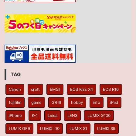
TAG
Canon
craft
EM5II
EOS Kiss X4
EOS R10
fujifilm
game
GR III
hobby
info
iPad
iPhone
K-1
Leica
LENS
LUMIX G100
LUMIX GF9
LUMIX L10
LUMIX S1
LUMIX S9