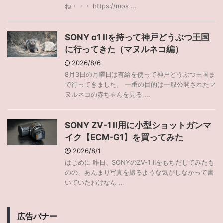
ね・・・ https://mos ...
SONY α1 IIを持って神戸どうぶつ王国
に行ってきた（マヌルネコ編）
2026/8/6
8月3日の月曜日は有給を使って神戸どうぶつ王国ま
で行ってきました。 一番の目的は一般公開されたマ
ヌルネコの赤ちゃんを見る ...
SONY ZV-1 II用に小型ショットガンマ
イク【ECM-G1】を買ってみた
2026/8/1
はじめに 昨日、SONYのZV-1 IIをもちだしてみたも
のの、あんまり写真を撮るような気がしなかって書
いていたわけなん ...
広告バナー