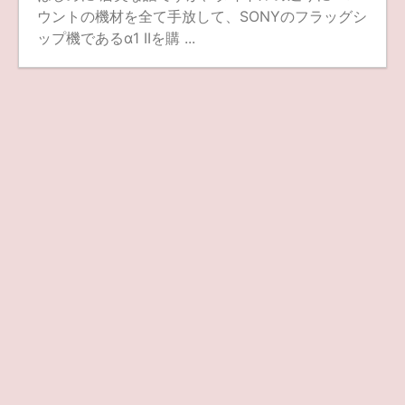
ウントの機材を全て手放して、SONYのフラッグシ
ップ機であるα1 IIを購 ...