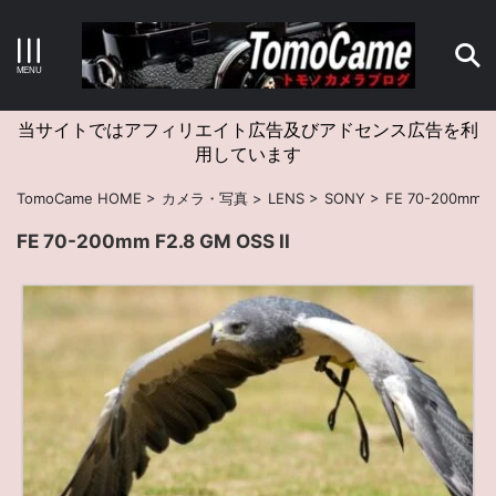
キーワードで検索する
当サイトではアフィリエイト広告及びアドセンス広告を利
用しています
カテゴリー
TomoCame HOME
>
カメラ・写真
>
LENS
>
SONY
>
FE 70-200mm F2
FE 70-200mm F2.8 GM OSS II
アーカイブ
タグクラウド
Canon
craft
EM5II
EOS Kiss X4
EOS R10