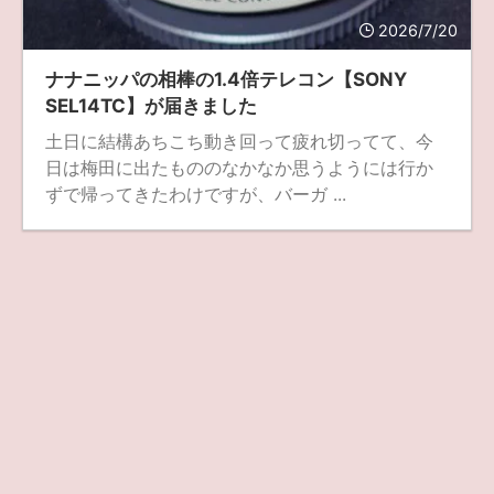
2026/7/20
ZV-1 II
α1 II
α7CR
α6700
フィルムカメラ
ナナニッパの相棒の1.4倍テレコン【SONY
フォクトレンダー
ライカIIf
ライカM4
ライカM10
SEL14TC】が届きました
ライカM10-R
ライカX2
ローライ35
土日に結構あちこち動き回って疲れ切ってて、今
日は梅田に出たもののなかなか思うようには行か
ローライコード
原神
ずで帰ってきたわけですが、バーガ ...