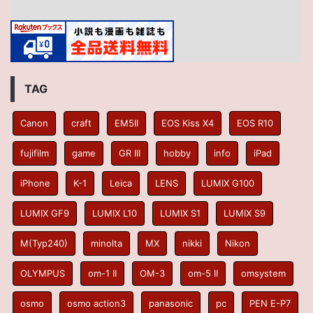
TAG
Canon
craft
EM5II
EOS Kiss X4
EOS R10
fujifilm
game
GR III
hobby
info
iPad
iPhone
K-1
Leica
LENS
LUMIX G100
LUMIX GF9
LUMIX L10
LUMIX S1
LUMIX S9
M(Typ240)
minolta
MX
nikki
Nikon
OLYMPUS
om-1 II
OM-3
om-5 II
omsystem
osmo
osmo action3
panasonic
pc
PEN E-P7