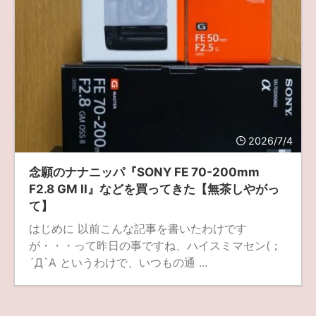
2026/7/4
念願のナナニッパ『SONY FE 70-200mm
F2.8 GM II』などを買ってきた【無茶しやがっ
て】
はじめに 以前こんな記事を書いたわけです
が・・・って昨日の事ですね、ハイスミマセン(；
´Д`A というわけで、いつもの通 ...