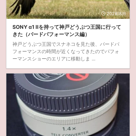
fujifilm
game
GR III
hobby
info
iPad
2026/8/6
iPhone
K-1
Leica
LENS
LUMIX G100
SONY α1 IIを持って神戸どうぶつ王国に行って
LUMIX GF9
LUMIX L10
LUMIX S1
LUMIX S9
きた（バードパフォーマンス編）
神戸どうぶつ王国でスナネコを見た後、バードパ
M(Typ240)
minolta
MX
nikki
Nikon
フォーマンスの時間が近くなってきたのでパフォ
OLYMPUS
om-1 II
OM-3
om-5 II
omsystem
ーマンスショーのエリアに移動しま ...
osmo
osmo action3
panasonic
pc
PEN E-P7
PENTAX
photo
Pocket 3
PS5
psobb
ricoh
SIGMA
SONY
sound
TAMRON
TG-6
THETA
VILTROX
X-T2
X100F
X half
Xiaomi Pad 6
Xperia1VI
Z-1
Z5
Z6II
Z9
Z30
Z50II
Zf
Zfc