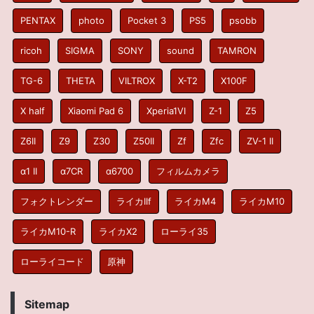
PENTAX
photo
Pocket 3
PS5
psobb
ricoh
SIGMA
SONY
sound
TAMRON
TG-6
THETA
VILTROX
X-T2
X100F
X half
Xiaomi Pad 6
Xperia1VI
Z-1
Z5
Z6II
Z9
Z30
Z50II
Zf
Zfc
ZV-1 II
α1 II
α7CR
α6700
フィルムカメラ
フォクトレンダー
ライカIIf
ライカM4
ライカM10
ライカM10-R
ライカX2
ローライ35
ローライコード
原神
Sitemap