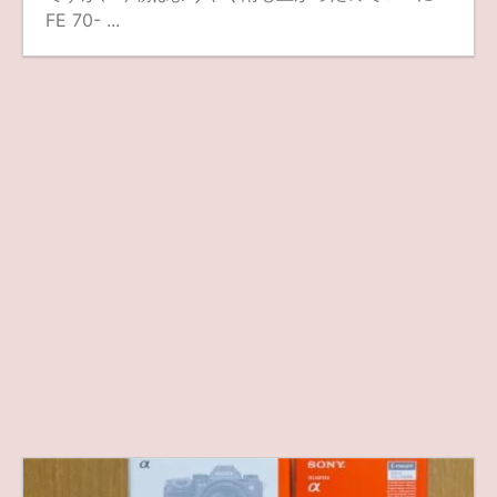
FE 70- ...