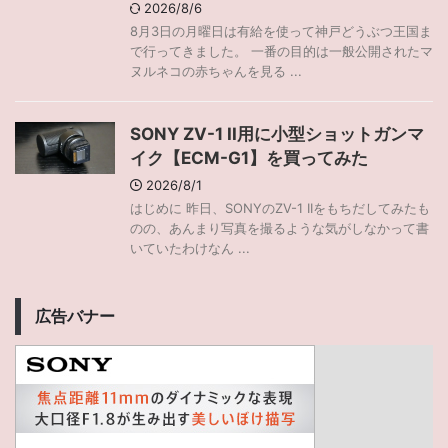
2026/8/6
8月3日の月曜日は有給を使って神戸どうぶつ王国ま
で行ってきました。 一番の目的は一般公開されたマ
ヌルネコの赤ちゃんを見る ...
SONY ZV-1 II用に小型ショットガンマ
イク【ECM-G1】を買ってみた
2026/8/1
はじめに 昨日、SONYのZV-1 IIをもちだしてみたも
のの、あんまり写真を撮るような気がしなかって書
いていたわけなん ...
広告バナー