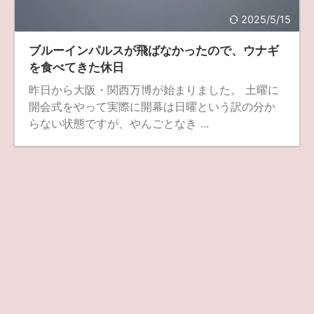
2025/5/15
ZV-1 II
α1 II
α7CR
α6700
フィルムカメラ
ブルーインパルスが飛ばなかったので、ウナギ
フォクトレンダー
ライカIIf
ライカM4
ライカM10
を食べてきた休日
ライカM10-R
ライカX2
ローライ35
昨日から大阪・関西万博が始まりました。 土曜に
開会式をやって実際に開幕は日曜という訳の分か
ローライコード
原神
らない状態ですが、やんごとなき ...