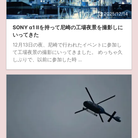
fujifilm
game
GR III
hobby
info
iPad
2025/12/14
iPhone
K-1
Leica
LENS
LUMIX G100
SONY α1 IIを持って尼崎の工場夜景を撮影しに
LUMIX GF9
LUMIX L10
LUMIX S1
LUMIX S9
いってきた
12月13日の夜、尼崎で行われたイベントに参加し
M(Typ240)
minolta
MX
nikki
Nikon
て工場夜景の撮影にいってきました。 めっちゃ久
OLYMPUS
om-1 II
OM-3
om-5 II
omsystem
しぶりで、以前に参加した時 ...
osmo
osmo action3
panasonic
pc
PEN E-P7
PENTAX
photo
Pocket 3
PS5
psobb
ricoh
SIGMA
SONY
sound
TAMRON
TG-6
THETA
VILTROX
X-T2
X100F
X half
Xiaomi Pad 6
Xperia1VI
Z-1
Z5
Z6II
Z9
Z30
Z50II
Zf
Zfc