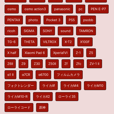
osmo
osmo action3
panasonic
pc
PEN E-P7
PENTAX
photo
Pocket 3
PS5
psobb
ricoh
SIGMA
SONY
sound
TAMRON
TG-6
THETA
VILTROX
X-T2
X100F
X half
Xiaomi Pad 6
Xperia1VI
Z-1
Z5
Z6II
Z9
Z30
Z50II
Zf
Zfc
ZV-1 II
α1 II
α7CR
α6700
フィルムカメラ
フォクトレンダー
ライカIIf
ライカM4
ライカM10
ライカM10-R
ライカX2
ローライ35
ローライコード
原神