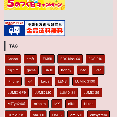
TAG
Canon
craft
EM5II
EOS Kiss X4
EOS R10
fujifilm
game
GR III
hobby
info
iPad
iPhone
K-1
Leica
LENS
LUMIX G100
LUMIX GF9
LUMIX L10
LUMIX S1
LUMIX S9
M(Typ240)
minolta
MX
nikki
Nikon
OLYMPUS
om-1 II
OM-3
om-5 II
omsystem