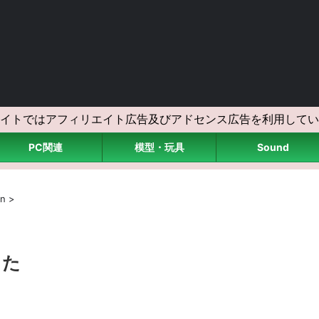
イトではアフィリエイト広告及びアドセンス広告を利用してい
PC関連
模型・玩具
Sound
on
>
した