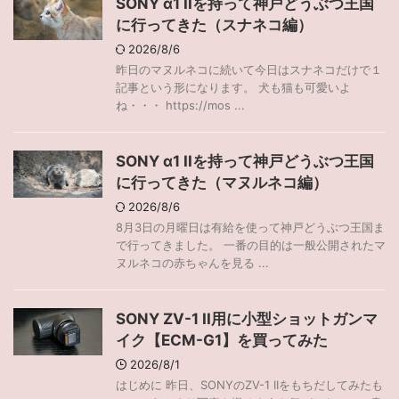
SONY α1 IIを持って神戸どうぶつ王国
に行ってきた（スナネコ編）
2026/8/6
昨日のマヌルネコに続いて今日はスナネコだけで１
記事という形になります。 犬も猫も可愛いよ
ね・・・ https://mos ...
SONY α1 IIを持って神戸どうぶつ王国
に行ってきた（マヌルネコ編）
2026/8/6
8月3日の月曜日は有給を使って神戸どうぶつ王国ま
で行ってきました。 一番の目的は一般公開されたマ
ヌルネコの赤ちゃんを見る ...
SONY ZV-1 II用に小型ショットガンマ
イク【ECM-G1】を買ってみた
2026/8/1
はじめに 昨日、SONYのZV-1 IIをもちだしてみたも