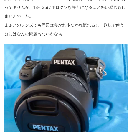
ってませんが、18-135はボロクソな評判になるほど悪い感じもし
ZV-1 II
α1 II
α7CR
α6700
フィルムカメラ
ませんでした。
フォクトレンダー
ライカIIf
ライカM4
ライカM10
まぁどのレンズでも周辺は多かれ少なかれ流れるし、趣味で使う
分にはなんの問題もないかなぁ
ライカM10-R
ライカX2
ローライ35
ローライコード
原神