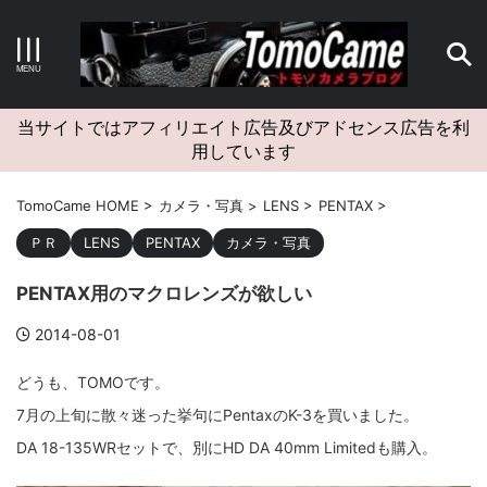
キーワードで検索する
当サイトではアフィリエイト広告及びアドセンス広告を利
用しています
カテゴリー
TomoCame HOME
>
カメラ・写真
>
LENS
>
PENTAX
>
ＰＲ
LENS
PENTAX
カメラ・写真
PENTAX用のマクロレンズが欲しい
アーカイブ
2014-08-01
どうも、TOMOです。
7月の上旬に散々迷った挙句にPentaxのK-3を買いました。
タグクラウド
DA 18-135WRセットで、別にHD DA 40mm Limitedも購入。
Canon
craft
EM5II
EOS Kiss X4
EOS R10