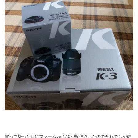
fujifilm
game
GR III
hobby
info
iPad
iPhone
K-1
Leica
LENS
LUMIX G100
LUMIX GF9
LUMIX L10
LUMIX S1
LUMIX S9
M(Typ240)
minolta
MX
nikki
Nikon
OLYMPUS
om-1 II
OM-3
om-5 II
omsystem
osmo
osmo action3
panasonic
pc
PEN E-P7
PENTAX
photo
Pocket 3
PS5
psobb
ricoh
SIGMA
SONY
sound
TAMRON
TG-6
THETA
VILTROX
X-T2
X100F
X half
Xiaomi Pad 6
Xperia1VI
Z-1
買って帰った日にファームver1.10が配信されたのでそれでしか使
Z5
Z6II
Z9
Z30
Z50II
Zf
Zfc