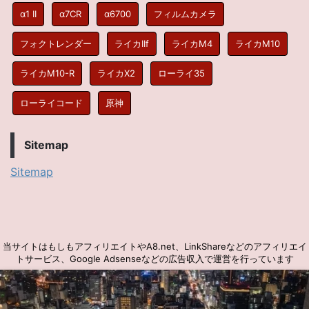
α1 II
α7CR
α6700
フィルムカメラ
フォクトレンダー
ライカIIf
ライカM4
ライカM10
ライカM10-R
ライカX2
ローライ35
ローライコード
原神
Sitemap
Sitemap
当サイトはもしもアフィリエイトやA8.net、LinkShareなどのアフィリエイ
トサービス、Google Adsenseなどの広告収入で運営を行っています