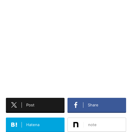
Post
Share
Hatena
note