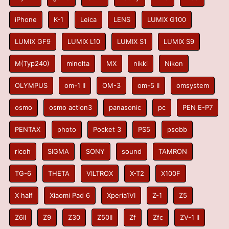
iPhone
K-1
Leica
LENS
LUMIX G100
LUMIX GF9
LUMIX L10
LUMIX S1
LUMIX S9
M(Typ240)
minolta
MX
nikki
Nikon
OLYMPUS
om-1 II
OM-3
om-5 II
omsystem
osmo
osmo action3
panasonic
pc
PEN E-P7
PENTAX
photo
Pocket 3
PS5
psobb
ricoh
SIGMA
SONY
sound
TAMRON
TG-6
THETA
VILTROX
X-T2
X100F
X half
Xiaomi Pad 6
Xperia1VI
Z-1
Z5
Z6II
Z9
Z30
Z50II
Zf
Zfc
ZV-1 II