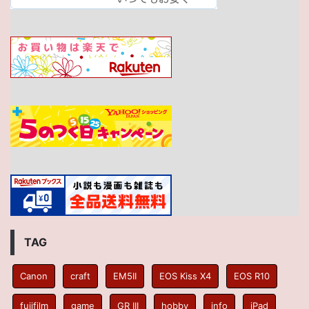
TAG
Canon
craft
EM5II
EOS Kiss X4
EOS R10
fujifilm
game
GR III
hobby
info
iPad