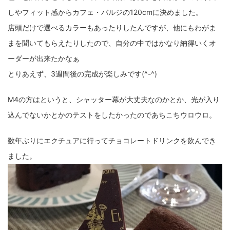
fujifilm
game
GR III
hobby
info
iPad
しやフィット感からカフェ・バルジの120cmに決めました。
店頭だけで選べるカラーもあったりしたんですが、他にもわがま
iPhone
K-1
Leica
LENS
LUMIX G100
まを聞いてもらえたりしたので、自分の中ではかなり納得いくオ
LUMIX GF9
LUMIX L10
LUMIX S1
LUMIX S9
ーダーが出来たかなぁ
とりあえず、3週間後の完成が楽しみです(^-^)
M(Typ240)
minolta
MX
nikki
Nikon
OLYMPUS
om-1 II
OM-3
om-5 II
omsystem
M4の方はというと、シャッター幕が大丈夫なのかとか、光が入り
込んでないかとかのテストをしたかったのであちこちウロウロ。
osmo
osmo action3
panasonic
pc
数年ぶりにエクチュアに行ってチョコレートドリンクを飲んでき
PEN E-P7
PENTAX
photo
Pocket 3
PS5
ました。
psobb
ricoh
SIGMA
SONY
sound
TAMRON
TG-6
THETA
VILTROX
X-T2
X100F
X half
Xiaomi Pad 6
Xperia1VI
Z-1
Z5
Z6II
Z9
Z30
Z50II
Zf
Zfc