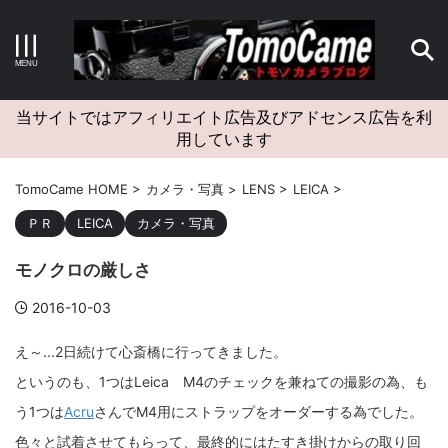
キーワードで検索する
当サイトではアフィリエイト広告及びアドセンス広告を利
用しています
カテゴリー
TomoCame HOME
>
カメラ・写真
>
LENS
>
LEICA
>
ＰＲ
LEICA
カメラ・写真
モノクロの厳しさ
アーカイブ
2016-10-03
え～...2日続けて心斎橋に行ってきました。
というのも、1つはLeica M4のチェックを兼ねての撮影の為、も
タグクラウド
う1つは
Acru
さんでM4用にストラップをオーダーする為でした。
Canon
craft
EM5II
EOS Kiss X4
EOS R10
色々と試着させてもらって、最終的にはたすき掛けからの取り回