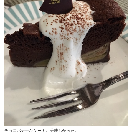
ZV-1 II
α1 II
α7CR
α6700
フィルムカメラ
フォクトレンダー
ライカIIf
ライカM4
ライカM10
ライカM10-R
ライカX2
ローライ35
ローライコード
原神
チョコバナナなケーキ。美味しかった。