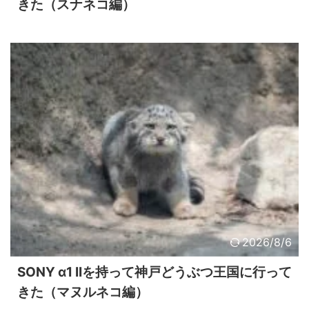
きた（スナネコ編）
2026/8/6
SONY α1 IIを持って神戸どうぶつ王国に行って
きた（マヌルネコ編）