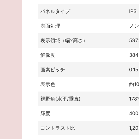
パネルタイプ
IPS
表面処理
ノン
表示領域（幅x高さ）
597
解像度
384
画素ピッチ
0.1
表示色
約1
視野角(水平/垂直)
178°
輝度
400
コントラスト比
1,20