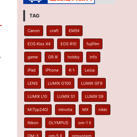
TAG
Canon
craft
EM5II
EOS Kiss X4
EOS R10
fujifilm
game
GR III
hobby
info
ブ
iPad
iPhone
K-1
Leica
LENS
LUMIX G100
LUMIX GF9
LUMIX L10
LUMIX S1
LUMIX S9
M(Typ240)
minolta
MX
nikki
Nikon
OLYMPUS
om-1 II
OM-3
om-5 II
omsystem