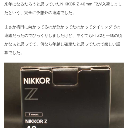
来年になるだろうと思っていたNIKKOR Z 40mm F2が入荷しまし
fujifilm
game
GR III
hobby
info
iPad
たという、完全に予想外の連絡でした。
iPhone
K-1
Leica
LENS
LUMIX G100
まさか梅田に向かってるのが分かってたのかってタイミングでの
LUMIX GF9
LUMIX L10
LUMIX S1
LUMIX S9
連絡だったのでびっくりしましたけど、早くてもFTZ2と一緒の頃
M(Typ240)
minolta
MX
nikki
Nikon
かなぁと思ってて、何なら年越し確定だと思ってたので嬉しい誤
算でした。
OLYMPUS
om-1 II
OM-3
om-5 II
omsystem
osmo
osmo action3
panasonic
pc
PEN E-P7
PENTAX
photo
Pocket 3
PS5
psobb
ricoh
SIGMA
SONY
sound
TAMRON
TG-6
THETA
VILTROX
X-T2
X100F
X half
Xiaomi Pad 6
Xperia1VI
Z-1
Z5
Z6II
Z9
Z30
Z50II
Zf
Zfc