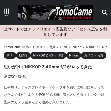
キーワードで検索する
当サイトではアフィリエイト広告及びアドセンス広告を利
用しています
カテゴリー
TomoCame HOME
>
カメラ・写真
>
LENS
>
Nikon
>
NIKKOR Z 40mm
ＰＲ
LENS
NIKKOR Z 40mm F2
Nikon
カメラ・写真
思いがけずNIKKOR Z 40mm f/2がやってきた
アーカイブ
2021-12-10
仕事帰り、ディスプレイポートケーブルを買いに梅田に向かって
いたんですが、あと５分ほどで梅田に着くというタイミングで馴
タグクラウド
染みのカメラ屋さんから連絡が入りました。
Canon
craft
EM5II
EOS Kiss X4
EOS R10