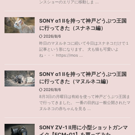
ンスショーのエリアに移動しま ...
SONY α1 IIを持って神戸どうぶつ王国
に行ってきた（スナネコ編）
2026/8/6
昨日のマヌルネコに続いて今日はスナネコだけで１
記事という形になります。 犬も猫も可愛いよ
ね・・・ https://mos ...
SONY α1 IIを持って神戸どうぶつ王国
に行ってきた（マヌルネコ編）
2026/8/6
8月3日の月曜日は有給を使って神戸どうぶつ王国ま
で行ってきました。 一番の目的は一般公開されたマ
ヌルネコの赤ちゃんを見る ...
SONY ZV-1 II用に小型ショットガンマ
イク【ECM-G1】を買ってみた