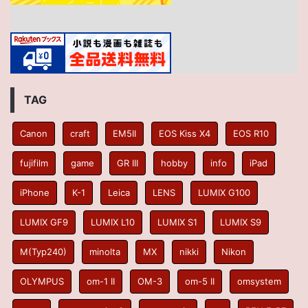
TAG
Canon
craft
EM5II
EOS Kiss X4
EOS R10
fujifilm
game
GR III
hobby
info
iPad
iPhone
K-1
Leica
LENS
LUMIX G100
LUMIX GF9
LUMIX L10
LUMIX S1
LUMIX S9
M(Typ240)
minolta
MX
nikki
Nikon
OLYMPUS
om-1 II
OM-3
om-5 II
omsystem