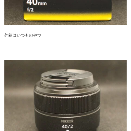
ZV-1 II
α1 II
α7CR
α6700
フィルムカメラ
フォクトレンダー
ライカIIf
ライカM4
ライカM10
外箱はいつものやつ
ライカM10-R
ライカX2
ローライ35
ローライコード
原神