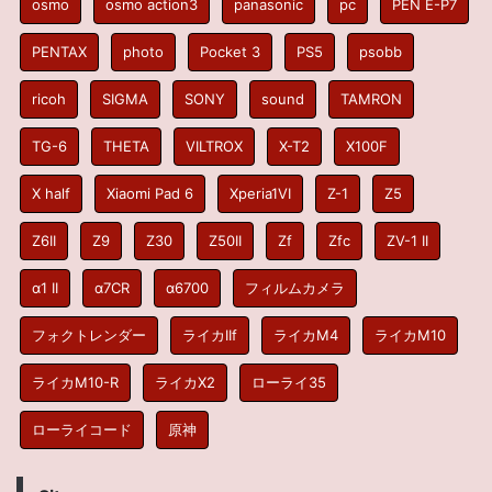
osmo
osmo action3
panasonic
pc
PEN E-P7
PENTAX
photo
Pocket 3
PS5
psobb
ricoh
SIGMA
SONY
sound
TAMRON
TG-6
THETA
VILTROX
X-T2
X100F
X half
Xiaomi Pad 6
Xperia1VI
Z-1
Z5
Z6II
Z9
Z30
Z50II
Zf
Zfc
ZV-1 II
α1 II
α7CR
α6700
フィルムカメラ
フォクトレンダー
ライカIIf
ライカM4
ライカM10
ライカM10-R
ライカX2
ローライ35
ローライコード
原神