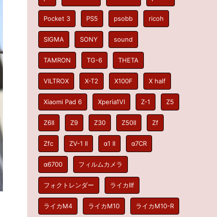
Pocket 3
PS5
psobb
ricoh
SIGMA
SONY
sound
TAMRON
TG-6
THETA
VILTROX
X-T2
X100F
X half
Xiaomi Pad 6
Xperia1VI
Z-1
Z5
Z6II
Z9
Z30
Z50II
Zf
Zfc
ZV-1 II
α1 II
α7CR
α6700
フィルムカメラ
フォクトレンダー
ライカIIf
ライカM4
ライカM10
ライカM10-R