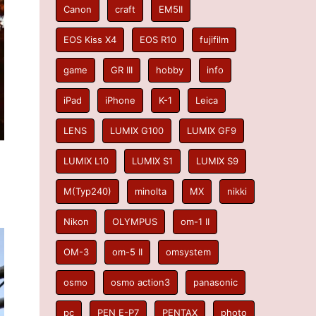
Canon
craft
EM5II
EOS Kiss X4
EOS R10
fujifilm
game
GR III
hobby
info
iPad
iPhone
K-1
Leica
LENS
LUMIX G100
LUMIX GF9
LUMIX L10
LUMIX S1
LUMIX S9
M(Typ240)
minolta
MX
nikki
Nikon
OLYMPUS
om-1 II
OM-3
om-5 II
omsystem
osmo
osmo action3
panasonic
pc
PEN E-P7
PENTAX
photo