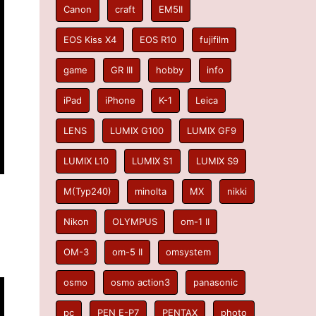
Canon
craft
EM5II
EOS Kiss X4
EOS R10
fujifilm
game
GR III
hobby
info
iPad
iPhone
K-1
Leica
LENS
LUMIX G100
LUMIX GF9
LUMIX L10
LUMIX S1
LUMIX S9
M(Typ240)
minolta
MX
nikki
Nikon
OLYMPUS
om-1 II
OM-3
om-5 II
omsystem
osmo
osmo action3
panasonic
pc
PEN E-P7
PENTAX
photo