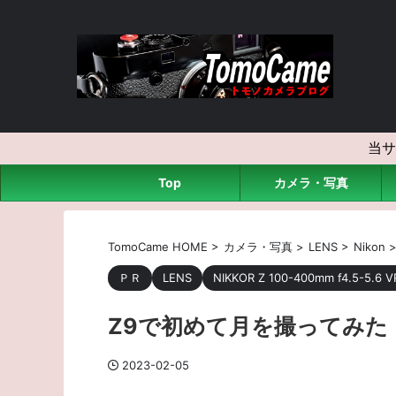
当サ
Top
カメラ・写真
TomoCame HOME
>
カメラ・写真
>
LENS
>
Nikon
ＰＲ
LENS
NIKKOR Z 100-400mm f4.5-5.6 V
Z9で初めて月を撮ってみた
2023-02-05