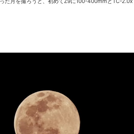
を撮ろうと、初めてZ9に100-400mmとTC-2.0x