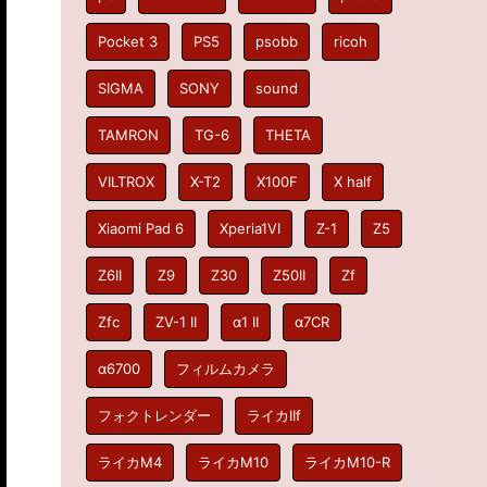
Pocket 3
PS5
psobb
ricoh
SIGMA
SONY
sound
TAMRON
TG-6
THETA
VILTROX
X-T2
X100F
X half
Xiaomi Pad 6
Xperia1VI
Z-1
Z5
Z6II
Z9
Z30
Z50II
Zf
Zfc
ZV-1 II
α1 II
α7CR
α6700
フィルムカメラ
フォクトレンダー
ライカIIf
ライカM4
ライカM10
ライカM10-R