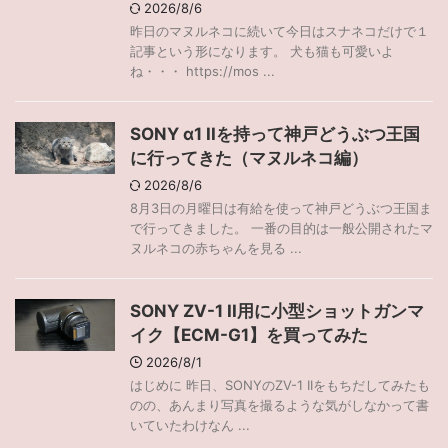
2026/8/6
昨日のマヌルネコに続いて今日はスナネコだけで１
記事という形になります。 犬も猫も可愛いよ
ね・・・ https://mos ...
SONY α1 IIを持って神戸どうぶつ王国
に行ってきた（マヌルネコ編）
2026/8/6
8月3日の月曜日は有給を使って神戸どうぶつ王国ま
で行ってきました。 一番の目的は一般公開されたマ
ヌルネコの赤ちゃんを見る ...
SONY ZV-1 II用に小型ショットガンマ
イク【ECM-G1】を買ってみた
2026/8/1
はじめに 昨日、SONYのZV-1 IIをもちだしてみたも
のの、あんまり写真を撮るような気がしなかって書
いていたわけなん ...