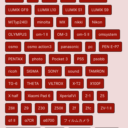
LUMIX GF9
LUMIX L10
LUMIX S1
LUMIX S9
M(Typ240)
minolta
MX
nikki
Nikon
OLYMPUS
om-1 II
OM-3
om-5 II
omsystem
osmo
osmo action3
panasonic
pc
PEN E-P7
PENTAX
photo
Pocket 3
PS5
psobb
ricoh
SIGMA
SONY
sound
TAMRON
TG-6
THETA
VILTROX
X-T2
X100F
X half
Xiaomi Pad 6
Xperia1VI
Z-1
Z5
Z6II
Z9
Z30
Z50II
Zf
Zfc
ZV-1 II
α1 II
α7CR
α6700
フィルムカメラ