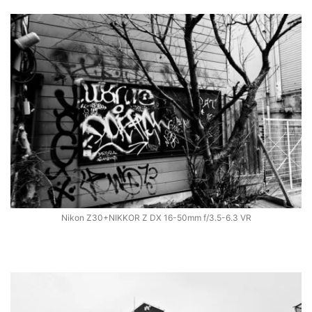
Nikon Z30+NIKKOR Z DX 16-50mm f/3.5-6.3 VR