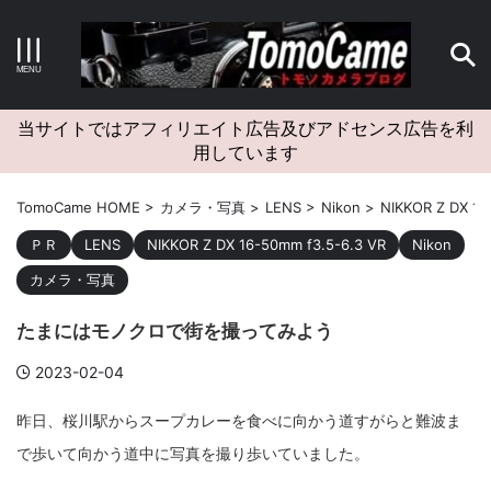
キーワードで検索する
当サイトではアフィリエイト広告及びアドセンス広告を利
用しています
カテゴリー
TomoCame HOME
>
カメラ・写真
>
LENS
>
Nikon
>
NIKKOR Z DX 16
ＰＲ
LENS
NIKKOR Z DX 16-50mm f3.5-6.3 VR
Nikon
カメラ・写真
アーカイブ
たまにはモノクロで街を撮ってみよう
2023-02-04
昨日、桜川駅からスープカレーを食べに向かう道すがらと難波ま
タグクラウド
で歩いて向かう道中に写真を撮り歩いていました。
Canon
craft
EM5II
EOS Kiss X4
EOS R10