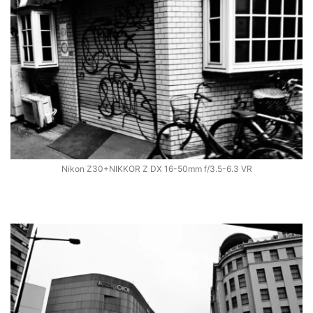
Nikon Z30+NIKKOR Z DX 16-50mm f/3.5-6.3 VR