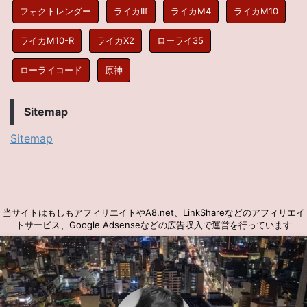
フォクトレンダー
ライカIIf
ライカM4
ライカM10
ライカM10-R
ライカX2
ローライ35
ローライコード
原神
Sitemap
Sitemap
当サイトはもしもアフィリエイトやA8.net、LinkShareなどのアフィリエイ
トサービス、Google Adsenseなどの広告収入で運営を行っています