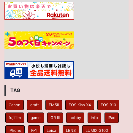
TAG
Canon
craft
EM5II
EOS Kiss X4
EOS R10
fujifilm
game
GR III
hobby
info
iPad
iPhone
K-1
Leica
LENS
LUMIX G100