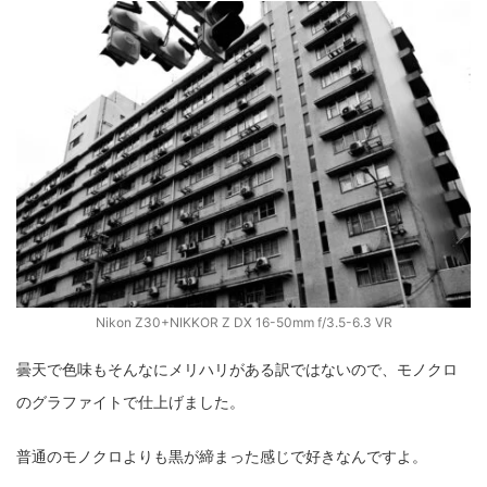
fujifilm
game
GR III
hobby
info
iPad
iPhone
K-1
Leica
LENS
LUMIX G100
LUMIX GF9
LUMIX L10
LUMIX S1
LUMIX S9
M(Typ240)
minolta
MX
nikki
Nikon
OLYMPUS
om-1 II
OM-3
om-5 II
omsystem
osmo
osmo action3
panasonic
pc
PEN E-P7
PENTAX
photo
Pocket 3
PS5
Nikon Z30+NIKKOR Z DX 16-50mm f/3.5-6.3 VR
psobb
ricoh
SIGMA
SONY
sound
曇天で色味もそんなにメリハリがある訳ではないので、モノクロ
TAMRON
TG-6
THETA
VILTROX
X-T2
のグラファイトで仕上げました。
X100F
X half
Xiaomi Pad 6
Xperia1VI
Z-1
普通のモノクロよりも黒が締まった感じで好きなんですよ。
Z5
Z6II
Z9
Z30
Z50II
Zf
Zfc