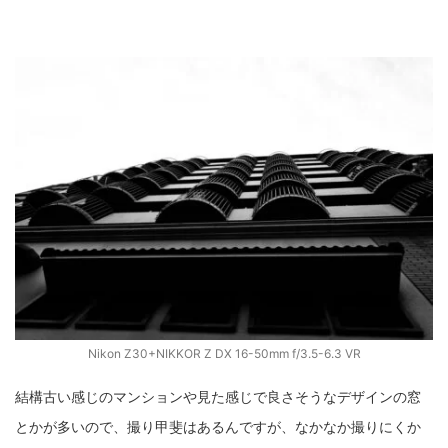
ZV-1 II
α1 II
α7CR
α6700
フィルムカメラ
フォクトレンダー
ライカIIf
ライカM4
ライカM10
ライカM10-R
ライカX2
ローライ35
ローライコード
原神
Nikon Z30+NIKKOR Z DX 16-50mm f/3.5-6.3 VR
結構古い感じのマンションや見た感じで良さそうなデザインの窓
とかが多いので、撮り甲斐はあるんですが、なかなか撮りにくか