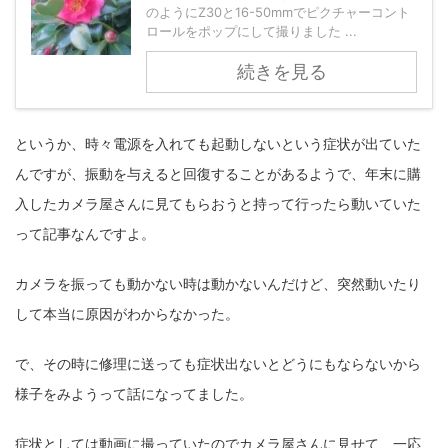
のようにZ30と16-50mmでピクチャーコント
fujifilm
game
GR III
hobby
info
iPad
ロールをポップにして撮りました ...
iPhone
K-1
Leica
LENS
LUMIX G100
続きを見る
LUMIX GF9
LUMIX L10
LUMIX S1
LUMIX S9
というか、時々電源を入れても起動しないという症状が出ていた
M(Typ240)
minolta
MX
nikki
Nikon
んですが、振動を与えると回復することがあるようで、年末に購
OLYMPUS
om-1 II
OM-3
om-5 II
omsystem
入したカメラ屋さんに見てもらおうと持って行ったら動いていた
osmo
osmo action3
panasonic
pc
って記事なんですよ。
PEN E-P7
PENTAX
photo
Pocket 3
PS5
カメラを振っても動かない時は動かないんだけど、突然動いたり
して本当に原因がわからなかった。
psobb
ricoh
SIGMA
SONY
sound
TAMRON
TG-6
THETA
VILTROX
X-T2
で、その時に修理に送っても症状出ないとどうにもならないから
様子をみようって話になってました。
X100F
X half
Xiaomi Pad 6
Xperia1VI
Z-1
症状としては動画に撮っていたのでカメラ屋さんに見せて、一応
Z5
Z6II
Z9
Z30
Z50II
Zf
Zfc