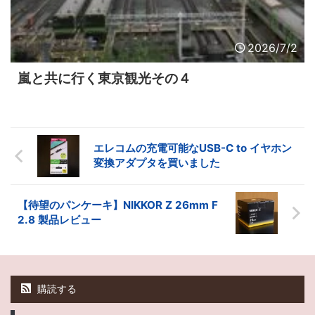
2026/7/2
嵐と共に行く東京観光その４
エレコムの充電可能なUSB-C to イヤホン
変換アダプタを買いました
【待望のパンケーキ】NIKKOR Z 26mm F
2.8 製品レビュー
購読する