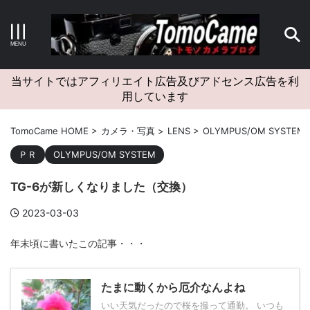
キーワードで検索する
当サイトではアフィリエイト広告及びアドセンス広告を利
用しています
カテゴリー
TomoCame HOME
>
カメラ・写真
>
LENS
>
OLYMPUS/OM SYSTEM
ＰＲ
OLYMPUS/OM SYSTEM
TG-6が新しくなりました（交換）
アーカイブ
2023-03-03
年末頃に書いたこの記事・・・
タグクラウド
たまに動くから厄介なんよね
Canon
craft
EM5II
EOS Kiss X4
EOS R10
いい天気だったので桜を撮って通勤。 いつも