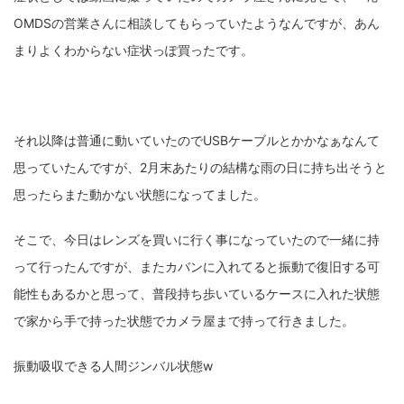
OMDSの営業さんに相談してもらっていたようなんですが、あん
ZV-1 II
α1 II
α7CR
α6700
フィルムカメラ
まりよくわからない症状っぽ買ったです。
フォクトレンダー
ライカIIf
ライカM4
ライカM10
ライカM10-R
ライカX2
ローライ35
それ以降は普通に動いていたのでUSBケーブルとかかなぁなんて
ローライコード
原神
思っていたんですが、2月末あたりの結構な雨の日に持ち出そうと
思ったらまた動かない状態になってました。
そこで、今日はレンズを買いに行く事になっていたので一緒に持
って行ったんですが、またカバンに入れてると振動で復旧する可
能性もあるかと思って、普段持ち歩いているケースに入れた状態
で家から手で持った状態でカメラ屋まで持って行きました。
振動吸収できる人間ジンバル状態w