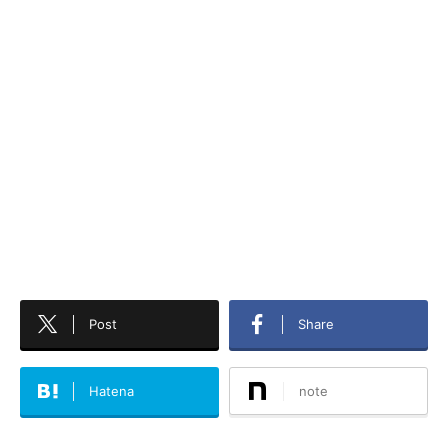
Post
Share
Hatena
note