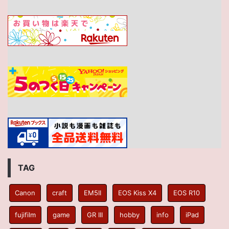
TAG
Canon
craft
EM5II
EOS Kiss X4
EOS R10
fujifilm
game
GR III
hobby
info
iPad