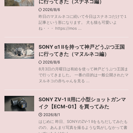
に行ってきた（スナネコ編）
2026/8/6
昨日のマヌルネコに続いて今日はスナネコだけで１
記事という形になります。 犬も猫も可愛いよ
ね・・・ https://mos ...
SONY α1 IIを持って神戸どうぶつ王国
に行ってきた（マヌルネコ編）
2026/8/6
8月3日の月曜日は有給を使って神戸どうぶつ王国ま
で行ってきました。 一番の目的は一般公開されたマ
ヌルネコの赤ちゃんを見る ...
SONY ZV-1 II用に小型ショットガンマ
イク【ECM-G1】を買ってみた
2026/8/1
はじめに 昨日、SONYのZV-1 IIをもちだしてみたも
のの、あんまり写真を撮るような気がしなかって書