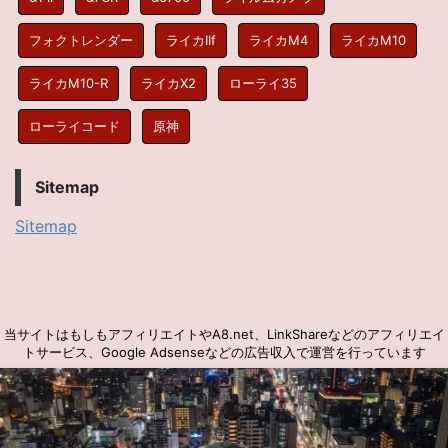
フォクトレンダー
ライカIIf
ライカM4
ライカM10
ライカM10-R
ライカX2
ローライ35
ローライコード
原神
Sitemap
Sitemap
当サイトはもしもアフィリエイトやA8.net、LinkShareなどのアフィリエイ
トサービス、Google Adsenseなどの広告収入で運営を行っています