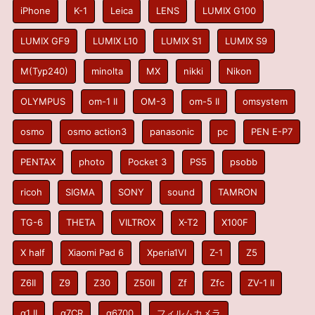
iPhone
K-1
Leica
LENS
LUMIX G100
LUMIX GF9
LUMIX L10
LUMIX S1
LUMIX S9
M(Typ240)
minolta
MX
nikki
Nikon
OLYMPUS
om-1 II
OM-3
om-5 II
omsystem
osmo
osmo action3
panasonic
pc
PEN E-P7
PENTAX
photo
Pocket 3
PS5
psobb
ricoh
SIGMA
SONY
sound
TAMRON
TG-6
THETA
VILTROX
X-T2
X100F
X half
Xiaomi Pad 6
Xperia1VI
Z-1
Z5
Z6II
Z9
Z30
Z50II
Zf
Zfc
ZV-1 II
α1 II
α7CR
α6700
フィルムカメラ