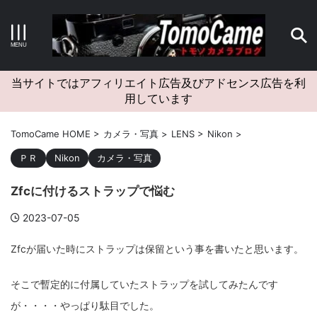
キーワードで検索する
当サイトではアフィリエイト広告及びアドセンス広告を利
用しています
カテゴリー
TomoCame HOME
>
カメラ・写真
>
LENS
>
Nikon
>
ＰＲ
Nikon
カメラ・写真
Zfcに付けるストラップで悩む
アーカイブ
2023-07-05
Zfcが届いた時にストラップは保留という事を書いたと思います。
タグクラウド
そこで暫定的に付属していたストラップを試してみたんです
Canon
craft
EM5II
EOS Kiss X4
EOS R10
が・・・・やっぱり駄目でした。