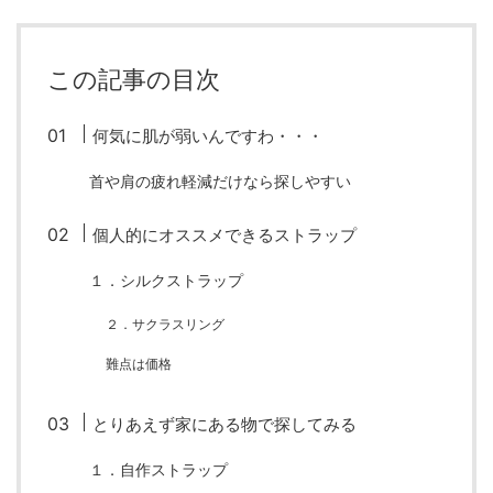
ZV-1 II
α1 II
α7CR
α6700
フィルムカメラ
この記事の目次
フォクトレンダー
ライカIIf
ライカM4
ライカM10
何気に肌が弱いんですわ・・・
ライカM10-R
ライカX2
ローライ35
首や肩の疲れ軽減だけなら探しやすい
ローライコード
原神
個人的にオススメできるストラップ
１．シルクストラップ
２．サクラスリング
難点は価格
とりあえず家にある物で探してみる
１．自作ストラップ