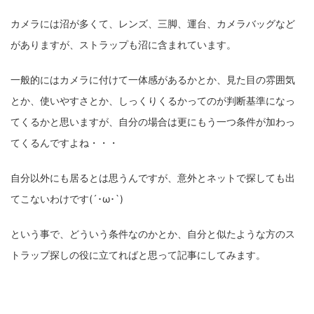
fujifilm
game
GR III
hobby
info
iPad
カメラには沼が多くて、レンズ、三脚、運台、カメラバッグなど
iPhone
K-1
Leica
LENS
LUMIX G100
がありますが、ストラップも沼に含まれています。
LUMIX GF9
LUMIX L10
LUMIX S1
LUMIX S9
一般的にはカメラに付けて一体感があるかとか、見た目の雰囲気
とか、使いやすさとか、しっくりくるかってのが判断基準になっ
M(Typ240)
minolta
MX
nikki
Nikon
てくるかと思いますが、自分の場合は更にもう一つ条件が加わっ
OLYMPUS
om-1 II
OM-3
om-5 II
omsystem
てくるんですよね・・・
osmo
osmo action3
panasonic
pc
自分以外にも居るとは思うんですが、意外とネットで探しても出
PEN E-P7
PENTAX
photo
Pocket 3
PS5
てこないわけです(´･ω･`)
psobb
ricoh
SIGMA
SONY
sound
という事で、どういう条件なのかとか、自分と似たような方のス
TAMRON
TG-6
THETA
VILTROX
X-T2
トラップ探しの役に立てればと思って記事にしてみます。
X100F
X half
Xiaomi Pad 6
Xperia1VI
Z-1
Z5
Z6II
Z9
Z30
Z50II
Zf
Zfc