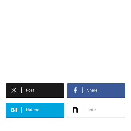
Post
Share
Hatena
note