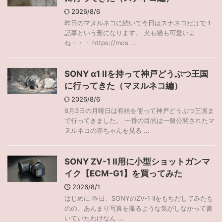
2026/8/6
昨日のマヌルネコに続いて今日はスナネコだけで１
記事という形になります。 犬も猫も可愛いよ
ね・・・ https://mos ...
SONY α1 IIを持って神戸どうぶつ王国
に行ってきた（マヌルネコ編）
2026/8/6
8月3日の月曜日は有給を使って神戸どうぶつ王国ま
で行ってきました。 一番の目的は一般公開されたマ
ヌルネコの赤ちゃんを見る ...
SONY ZV-1 II用に小型ショットガンマ
イク【ECM-G1】を買ってみた
2026/8/1
はじめに 昨日、SONYのZV-1 IIをもちだしてみたも
のの、あんまり写真を撮るような気がしなかって書
いていたわけなん ...