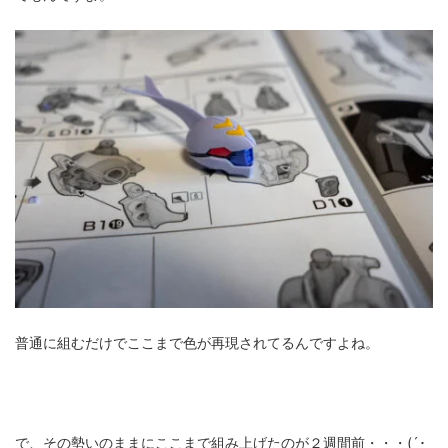
ZV-1 II
α1 II
α7CR
α6700
フィルムカメラ
フォクトレンダー
ライカIIf
ライカM4
ライカM10
ライカM10-R
ライカX2
ローライ35
ローライコード
原神
普通に組むだけでここまで色が再現されてるんですよね。
で、その勢いのままにここまで組み上げたのが２週間前・・・(´･