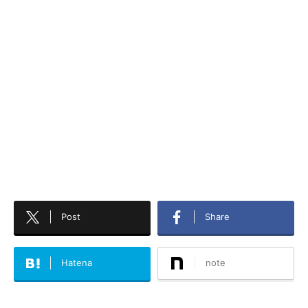
Post
Share
Hatena
note