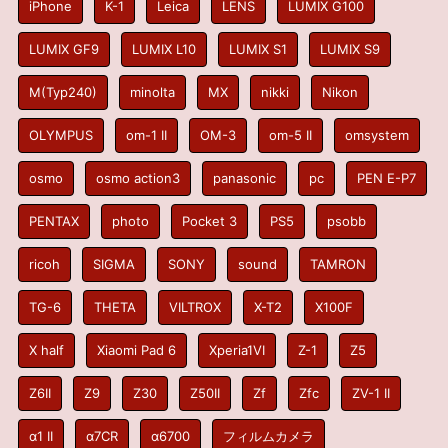
iPhone
K-1
Leica
LENS
LUMIX G100
LUMIX GF9
LUMIX L10
LUMIX S1
LUMIX S9
M(Typ240)
minolta
MX
nikki
Nikon
OLYMPUS
om-1 II
OM-3
om-5 II
omsystem
osmo
osmo action3
panasonic
pc
PEN E-P7
PENTAX
photo
Pocket 3
PS5
psobb
ricoh
SIGMA
SONY
sound
TAMRON
TG-6
THETA
VILTROX
X-T2
X100F
X half
Xiaomi Pad 6
Xperia1VI
Z-1
Z5
Z6II
Z9
Z30
Z50II
Zf
Zfc
ZV-1 II
α1 II
α7CR
α6700
フィルムカメラ