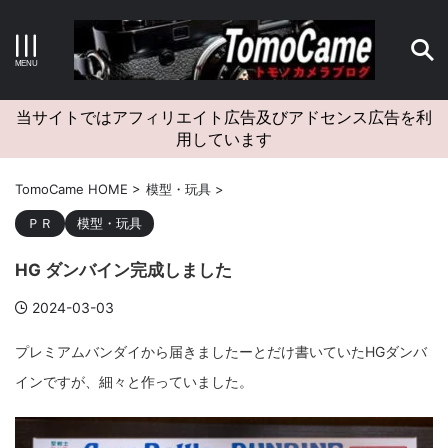
キーワードで検索する
当サイトではアフィリエイト広告及びアドセンス広告を利
用しています
カテゴリー
TomoCame HOME
>
模型・玩具
>
ＰＲ
模型・玩具
HG ダンバイン完成しました
アーカイブ
2024-03-03
プレミアムバンダイから届きましたーとだけ書いていたHGダンバ
インですが、細々と作っていました。
タグクラウド
Canon
craft
EM5II
EOS Kiss X4
EOS R10