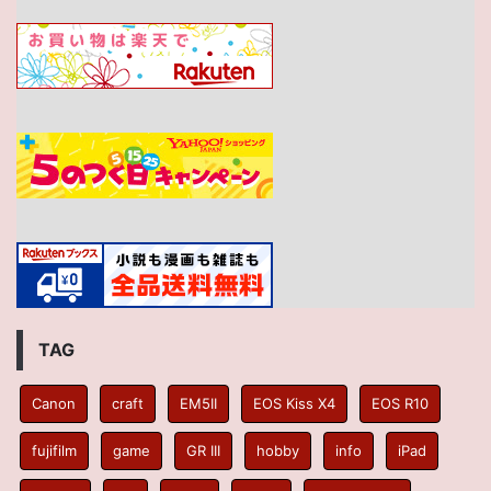
TAG
Canon
craft
EM5II
EOS Kiss X4
EOS R10
fujifilm
game
GR III
hobby
info
iPad