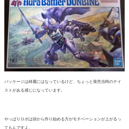
fujifilm
game
GR III
hobby
info
iPad
iPhone
K-1
Leica
LENS
LUMIX G100
LUMIX GF9
LUMIX L10
LUMIX S1
LUMIX S9
M(Typ240)
minolta
MX
nikki
Nikon
OLYMPUS
om-1 II
OM-3
om-5 II
omsystem
osmo
osmo action3
panasonic
pc
PEN E-P7
PENTAX
photo
Pocket 3
PS5
パッケージは綺麗にはなっているけど、ちょっと発売当時のテイ
ストがある感じになっています。
psobb
ricoh
SIGMA
SONY
sound
TAMRON
TG-6
THETA
VILTROX
X-T2
X100F
X half
Xiaomi Pad 6
Xperia1VI
Z-1
やっぱりロボは頭から作り始める方がモチベーションが上がるっ
てもんですよ。
Z5
Z6II
Z9
Z30
Z50II
Zf
Zfc