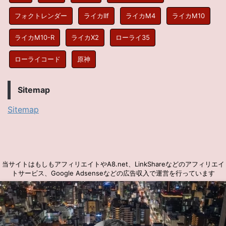
フォクトレンダー
ライカIIf
ライカM4
ライカM10
ライカM10-R
ライカX2
ローライ35
ローライコード
原神
Sitemap
Sitemap
当サイトはもしもアフィリエイトやA8.net、LinkShareなどのアフィリエイ
トサービス、Google Adsenseなどの広告収入で運営を行っています