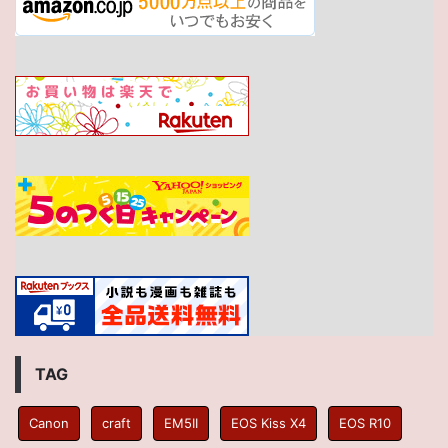
TAG
Canon
craft
EM5II
EOS Kiss X4
EOS R10