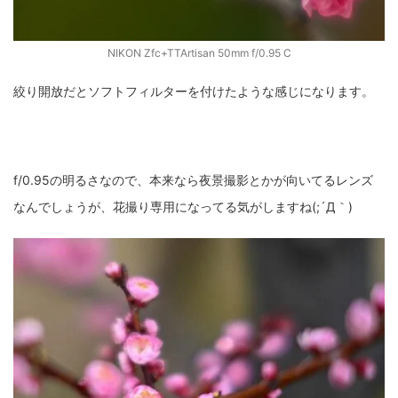
NIKON Zfc+TTArtisan 50mm f/0.95 C
絞り開放だとソフトフィルターを付けたような感じになります。
f/0.95の明るさなので、本来なら夜景撮影とかが向いてるレンズ
なんでしょうが、花撮り専用になってる気がしますね(;´Д｀)