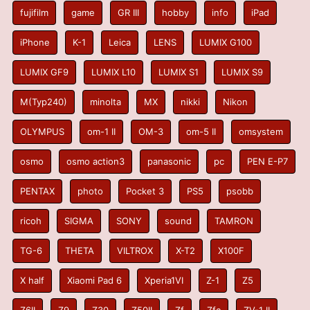
fujifilm
game
GR III
hobby
info
iPad
iPhone
K-1
Leica
LENS
LUMIX G100
LUMIX GF9
LUMIX L10
LUMIX S1
LUMIX S9
M(Typ240)
minolta
MX
nikki
Nikon
OLYMPUS
om-1 II
OM-3
om-5 II
omsystem
osmo
osmo action3
panasonic
pc
PEN E-P7
PENTAX
photo
Pocket 3
PS5
psobb
ricoh
SIGMA
SONY
sound
TAMRON
TG-6
THETA
VILTROX
X-T2
X100F
X half
Xiaomi Pad 6
Xperia1VI
Z-1
Z5
Z6II
Z9
Z30
Z50II
Zf
Zfc
ZV-1 II