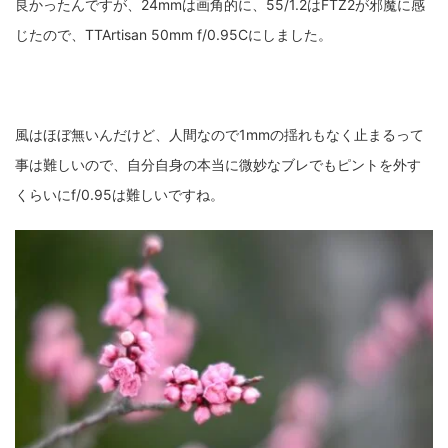
良かったんですが、24mmは画角的に、55/1.2はFTZ2が邪魔に感
じたので、TTArtisan 50mm f/0.95Cにしました。
風はほぼ無いんだけど、人間なので1mmの揺れもなく止まるって
事は難しいので、自分自身の本当に微妙なブレでもピントを外す
くらいにf/0.95は難しいですね。