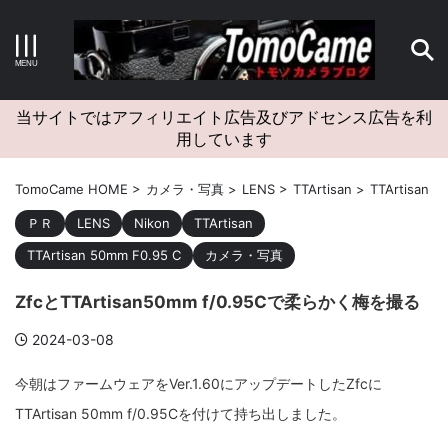
キーワードで検索する
当サイトではアフィリエイト広告及びアドセンス広告を利
用しています
カテゴリー
TomoCame HOME
>
カメラ・写真
>
LENS
>
TTArtisan
>
TTArtisan 5
ＰＲ
LENS
Nikon
TTArtisan
TTArtisan 50mm F0.95 C
カメラ・写真
アーカイブ
ZfcとTTArtisan50mm f/0.95Cで柔らかく梅を撮る
2024-03-08
今朝はファームウェアをVer.1.60にアップデートしたZfcに
タグクラウド
TTArtisan 50mm f/0.95Cを付けて持ち出しました。
Canon
craft
EM5II
EOS Kiss X4
EOS R10