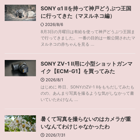
SONY α1 IIを持って神戸どうぶつ王国
に行ってきた（マヌルネコ編）
2026/8/6
8月3日の月曜日は有給を使って神戸どうぶつ王国ま
で行ってきました。 一番の目的は一般公開されたマ
ヌルネコの赤ちゃんを見る ...
SONY ZV-1 II用に小型ショットガンマ
イク【ECM-G1】を買ってみた
2026/8/1
はじめに 昨日、SONYのZV-1 IIをもちだしてみたも
のの、あんまり写真を撮るような気がしなかって書
いていたわけなん ...
暑くて写真を撮らないのはカメラが重
いなんてわけじゃなかったわ
2026/7/31