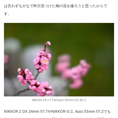
は言わずもがなで昨日見つけた梅の花を撮ろうと思ったからで
ZV-1 II
α1 II
α7CR
α6700
フィルムカメラ
す。
フォクトレンダー
ライカIIf
ライカM4
ライカM10
ライカM10-R
ライカX2
ローライ35
ローライコード
原神
NIKON Zfc+TTArtisan 50mm f/0.95 C
NIKKOR Z DX 24mm f/1.7やNIKKOR-S.C. Auto 55mm f/1.2でも