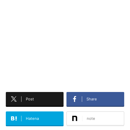
Post
Share
Hatena
note