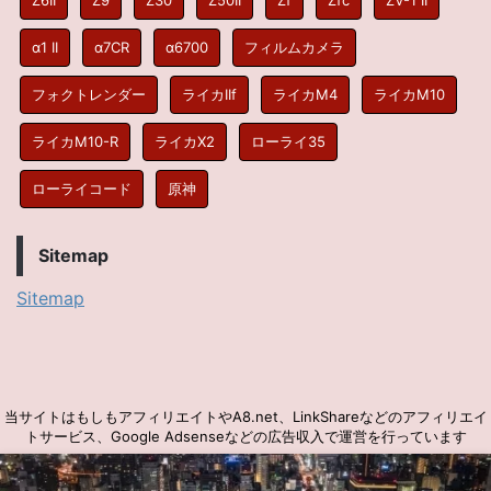
α1 II
α7CR
α6700
フィルムカメラ
フォクトレンダー
ライカIIf
ライカM4
ライカM10
ライカM10-R
ライカX2
ローライ35
ローライコード
原神
Sitemap
Sitemap
当サイトはもしもアフィリエイトやA8.net、LinkShareなどのアフィリエイ
トサービス、Google Adsenseなどの広告収入で運営を行っています