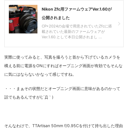
fujifilm
game
GR III
hobby
info
iPad
Nikon Zfc用ファームウェアVer.1.60が
iPhone
K-1
Leica
LENS
LUMIX G100
公開されました
CP+2024の会場で用意されていたZfcに搭
LUMIX GF9
LUMIX L10
LUMIX S1
LUMIX S9
載されていた最新のファームウェアが
Ver.1.60.として本日公開されまし ...
M(Typ240)
minolta
MX
nikki
Nikon
OLYMPUS
om-1 II
OM-3
om-5 II
omsystem
実際に使ってみると、写真を撮ろうと首から下げているカメラを
構える前に電源をONにすればオープニング画面が有効でもそんな
osmo
osmo action3
panasonic
pc
に気にはならないかなって感じですね。
PEN E-P7
PENTAX
photo
Pocket 3
PS5
・・・まぁその状態だとオープニング画面に意味があるのかって
psobb
ricoh
SIGMA
SONY
sound
話でもあるんですが(;´Д｀)
TAMRON
TG-6
THETA
VILTROX
X-T2
X100F
X half
Xiaomi Pad 6
Xperia1VI
Z-1
そんなわけで、TTArtisan 50mm f/0.95Cを付けて持ち出した理由
Z5
Z6II
Z9
Z30
Z50II
Zf
Zfc